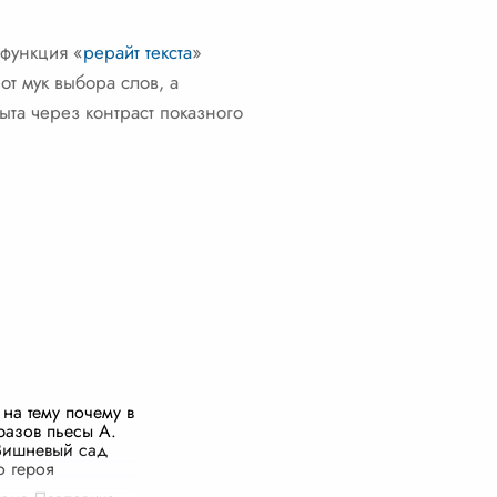
 функция «
рерайт текста
»
от мук выбора слов, а
ыта через контраст показного
на тему почему в
разов пьесы А.
Вишневый сад
о героя