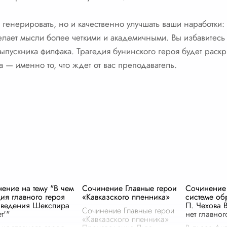
 генерировать, но и качественно улучшать ваши наработки:
елает мысли более четкими и академичными. Вы избавитесь 
выпускника филфака. Трагедия бунинского героя будет раскр
 — именно то, что ждет от вас преподаватель.
ение на тему "В чем
Сочинение Главные герои
Сочинение 
дия главного героя
«Кавказского пленника»
системе об
зведения Шекспира
П. Чехова 
Сочинение Главные герои
т'"
нет главног
«Кавказского пленника»