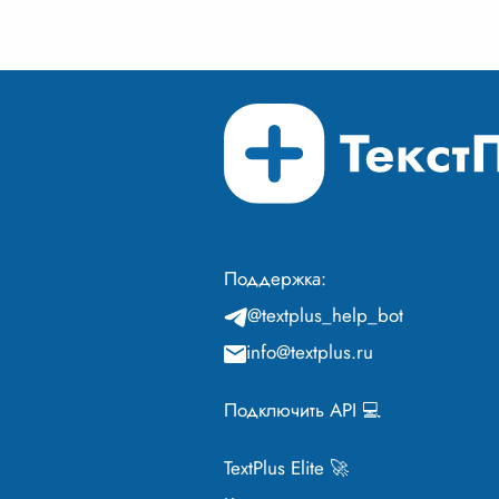
архит
Поддержка:
@textplus_help_bot
info@textplus.ru
Подключить API 💻
TextPlus Elite 🚀