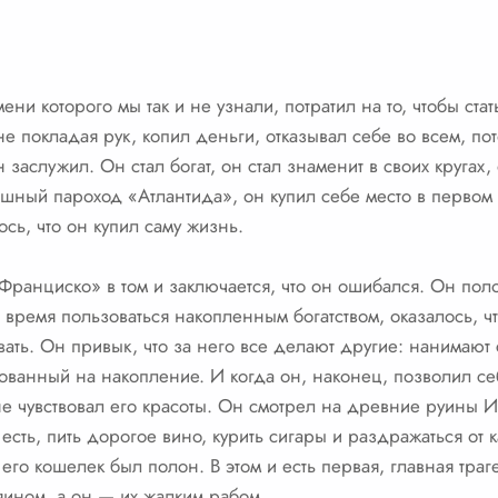
ени которого мы так и не узнали, потратил на то, чтобы ста
не покладая рук, копил деньги, отказывал себе во всем, по
 заслужил. Он стал богат, он стал знаменит в своих кругах, 
ошный пароход «Атлантида», он купил себе место в первом 
ось, что он купил саму жизнь.
Франциско» в том и заключается, что он ошибался. Он по
 время пользоваться накопленным богатством, оказалось, ч
вать. Он привык, что за него все делают другие: нанимают сл
ванный на накопление. И когда он, наконец, позволил себ
не чувствовал его красоты. Он смотрел на древние руины Ит
 есть, пить дорогое вино, курить сигары и раздражаться от к
к его кошелек был полон. В этом и есть первая, главная тра
зяином, а он — их жалким рабом.