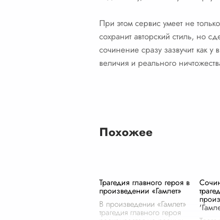
При этом сервис умеет не только
сохранит авторский стиль, но сд
сочинение сразу зазвучит как у 
величия и реального ничтожества
Похожее
Трагедия главного героя в
Сочин
произведении «Гамлет»
траге
прои
В произведении «Гамлет»
'Гамле
трагедия главного героя