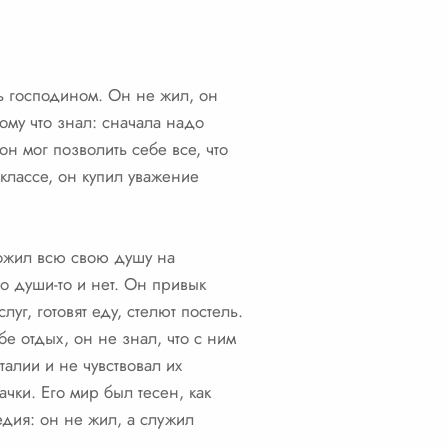
ть господином. Он не жил, он
тому что знал: сначала надо
он мог позволить себе все, что
классе, он купил уважение
ложил всю свою душу на
то души-то и нет. Он привык
уг, готовят еду, стелют постель.
е отдых, он не знал, что с ним
алии и не чувствовал их
ачки. Его мир был тесен, как
гедия: он не жил, а служил