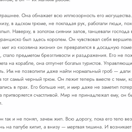
страшнее. Она обнажает всю иллюзорность его могущества
изу, в адском трюме, не покладая рук, работали люди, по
плыл. Наверху, в золотом сиянии залов, танцевали господа 
ранциско был здесь королем. Он чувствовал себя вершите
н миг из «хозяина жизни» он превратился в досадную помех
 стало предметом брезгливости и раздражения. Его не пожа
мета на корабле, она отпугнет богатых туристов. Управляющ
хать. Им не позволили даже найти нормальный гроб — дали
в тот самый черный трюм. Он лежит теперь вместе с теми, 
пались в прах. Его больше нет, и мир даже не заметил поте
ра притворяется счастливой. Мир не принадлежал ему, он 
л.
он так и не понял, зачем жил. Всю дорогу, пока его тело ве
нь на палубе кипит, а внизу — мертвая тишина. И возникае