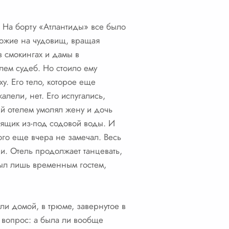
. На борту «Атлантиды» все было
хожие на чудовищ, вращая
в смокингах и дамы в
лем судеб. Но стоило ему
у. Его тело, которое еще
лели, нет. Его испугались,
ий отелем умолял жену и дочь
 ящик из-под содовой воды. И
кого еще вчера не замечал. Весь
ри. Отель продолжает танцевать,
был лишь временным гостем,
зли домой, в трюме, завернутое в
т вопрос: а была ли вообще