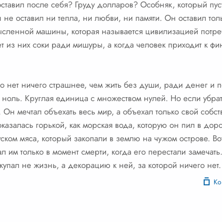
оставил после себя? Груду долларов? Особняк, который пуст
не оставил ни тепла, ни любви, ни памяти. Он оставил тольк
мысленной машины, которая называется цивилизацией потр
 из них соки ради мишуры, а когда человек приходит к фи
что нет ничего страшнее, чем жить без души, ради денег и 
й ноль. Круглая единица с множеством нулей. Но если убра
. Он мечтал объехать весь мир, а объехал только свой собс
казалась горькой, как морская вода, которую он пил в доро
ском мяса, который закопали в землю на чужом острове. Вот
л им только в момент смерти, когда его перестали замечать.
купал не жизнь, а декорацию к ней, за которой ничего нет.
Ко