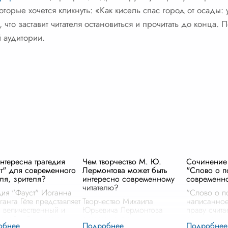
которые хочется кликнуть: «Как кисель спас город от осады:
, что заставит читателя остановиться и прочитать до конца.
 аудитории.
нтересна трагедия
Чем творчество М. Ю.
Сочинение
т" для современного
Лермонтова может быть
"Слово о п
еля, зрителя?
интересно современному
современно
читателю?
дия "Фауст" Иоганна
"Слово о п
ганга Гёте представляет
Творчество Михаила
написанное 
 величественный и
Юрьевича Лермонтова
праву счита
слойный шедевр,
остается актуальным и
самых зна
ый остается актуальным
интересным для
произведе