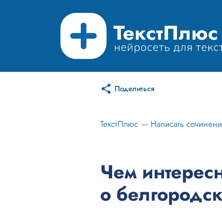
Поделиться
ТекстПлюс
—
Написать сочинен
Чем интерес
о белгородс