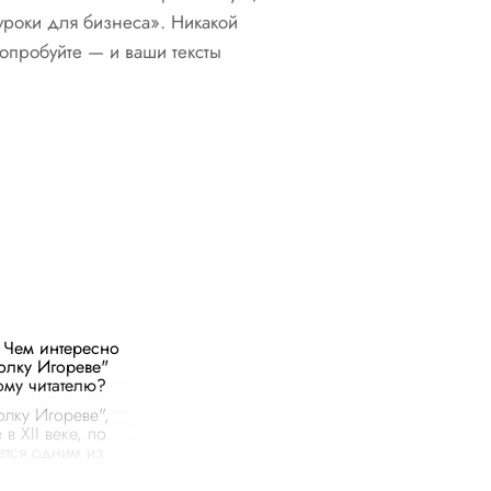
 уроки для бизнеса». Никакой
 Попробуйте — и ваши тексты
 Чем интересно
олку Игореве"
му читателю?
олку Игореве",
в XII веке, по
ется одним из
чимых
ний