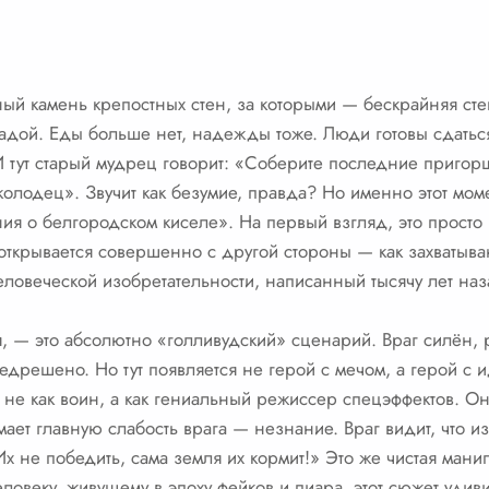
ный камень крепостных стен, за которыми — бескрайняя сте
адой. Еды больше нет, надежды тоже. Люди готовы сдаться
 И тут старый мудрец говорит: «Соберите последние пригорш
в колодец». Звучит как безумие, правда? Но именно этот мо
ия о белгородском киселе». На первый взгляд, это просто 
 открывается совершенно с другой стороны — как захватыв
ловеческой изобретательности, написанный тысячу лет наз
я, — это абсолютно «голливудский» сценарий. Враг силён, 
дрешено. Но тут появляется не герой с мечом, а герой с и
т не как воин, а как гениальный режиссер спецэффектов. О
ет главную слабость врага — незнание. Враг видит, что из
Их не победить, сама земля их кормит!» Это же чистая ма
ловеку, живущему в эпоху фейков и пиара, этот сюжет уди