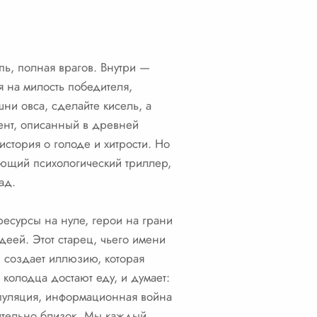
пь, полная врагов. Внутри —
 на милость победителя,
ни овса, сделайте кисель, а
мент, описанный в древней
история о голоде и хитрости. Но
ающий психологический триллер,
ад.
ресурсы на нуле, герои на грани
деей. Этот старец, чьего имени
н создает иллюзию, которая
 колодца достают еду, и думает:
нипуляция, информационная война
вительно близок. Мы каждый