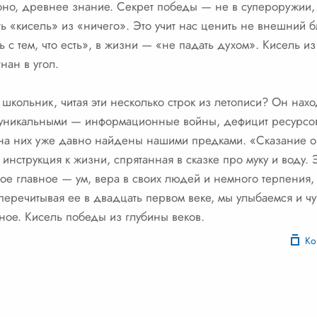
т оно, древнее знание. Секрет победы — не в супероружии,
ать «кисель» из «ничего». Это учит нас ценить не внешний б
ь с тем, что есть», в жизни — «не падать духом». Кисель и
нан в угол.
школьник, читая эти несколько строк из летописи? Он наход
 уникальными — информационные войны, дефицит ресурсов
 на них уже давно найдены нашими предками. «Сказание о
 инструкция к жизни, спрятанная в сказке про муку и воду. Э
амое главное — ум, вера в своих людей и немного терпения, 
перечитывая ее в двадцать первом веке, мы улыбаемся и чув
одное. Кисель победы из глубины веков.
Ко