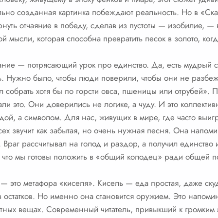
ьно созданная картинка побеждают реальность. Но в «Ска
нуть отчаяние в победу, сделав из пустоты — изобилие, — в
ой мысли, которая способна превратить песок в золото, ког
зание — потрясающий урок про единство. Да, есть мудрый ст
ь. Нужно было, чтобы люди поверили, чтобы они не разбе
л собрать хотя бы по горсти овса, пшеницы или отрубей». П
и это. Они доверились не логике, а чуду. И это коллективн
ой, а символом. Для нас, живущих в мире, где часто выигры
сех звучит как забытая, но очень нужная песня. Она напоми
Враг рассчитывал на голод и раздор, а получил единство и
 а что мы готовы положить в «общий колодец» ради общей 
— это метафора «киселя». Кисель — еда простая, даже ску
з остатков. Но именно она становится оружием. Это напомин
метных вещах. Современный читатель, привыкший к громким