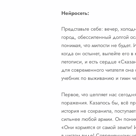
Нейросеть:
Представьте себе: вечер, холод
город, обессиленный долгой ос
понимая, что милости не будет.
когда он остынет, вылейте его 
летописи, и есть сердце «Сказан
для современного читателя она
учебник по выживанию и гимн че
Первое, что цепляет нас сегодн
поражения. Казалось бы, всё пре
история не сохранила, поступае
сильнее любой армии. Он понима
«Они кормятся от самой земли! 
в чистом виде! Современному че