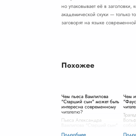
но упаковывает её в заголовки, 
академической скуки — только то
заговорят на языке современной
Похожее
Чем пьеса Вампилова
Чем и
"Старший сын" может быть
"Фаус
интересна современному
читат
читателю?
Траге
Пьеса Александра
Вольф
Вампилова "Старший сын"
собой
способна привлечь
много
внимание современного
котор