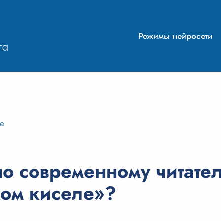
Режимы нейросети
ие
но современному читате
ком киселе»?