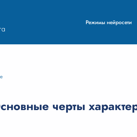
Режимы нейросети
ие
сновные черты характе