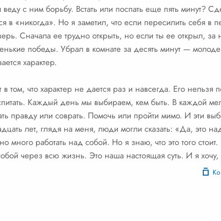
 веду с ним борьбу. Встать или поспать еще пять минут? Сд
я в «никогда». Но я заметил, что если пересилить себя в 
верь. Сначала ее трудно открыть, но если ты ее открыл, за 
енькие победы. Убрал в комнате за десять минут — молод
ается характер.
в том, что характер не дается раз и навсегда. Его нельзя п
питать. Каждый день мы выбираем, кем быть. В каждой мело
зать правду или соврать. Помочь или пройти мимо. И эти в
адцать лет, глядя на меня, люди могли сказать: «Да, это 
о много работать над собой. Но я знаю, что это того стоит.
обой через всю жизнь. Это наша настоящая суть. И я хочу,
Ко