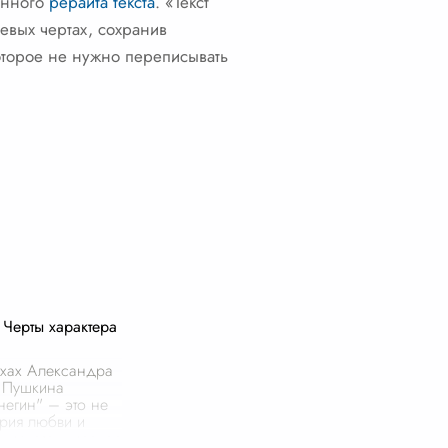
венного
рерайта текста
. «Текст
евых чертах, сохранив
оторое не нужно переписывать
Черты характера
ихах Александра
 Пушкина
негин" – это не
ория любви и
ния, это широкое