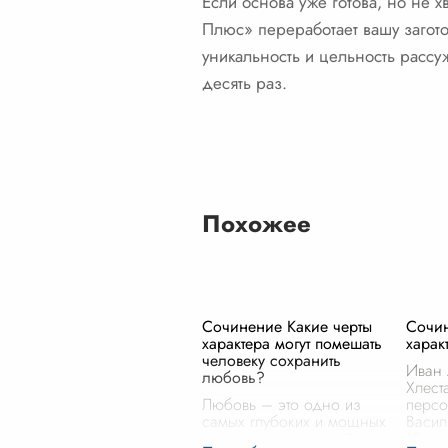
Если основа уже готова, но не х
Плюс» переработает вашу загото
уникальность и цельность расс
десять раз.
Похожее
Сочинение Какие черты
Сочин
характера могут помешать
харак
человеку сохранить
Иван 
любовь?
Хлест
Любовь – это одно из
персо
самых глубоких и мощных
Васил
чувств в человеческой жизни.
"Реви