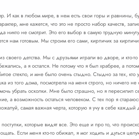
. И как в любом мире, в нем есть свои горы и равнины, бу
арактер, мне кажется, что это не просто набор качеств, зап
огда никто не смотрит. Это его выбор в самую трудную минут
ается нам готовым. Мы строим его сами, кирпичик за кирпичи
из своего детства. Мы с друзьями играли во дворе, и кто-
ежались, а я остался. Не потому что я был храбрее, а пото
итое стекло, и мне было очень стыдно. Стыдно за тех, кто у
ка из того дома, посмотрела на меня строго, но ничего не 
чь убрать осколки. Мне было страшно, но я пересилил себ
ние, а возможность остаться человеком. С тех пор я стараю
 пожалуй, самая важная черта, которую я учу в себе каждый 
 поступки, которые видят все. Это еще и про то, что происх
рощать. Если меня кто-то обижал, я мог ходить и дуться це