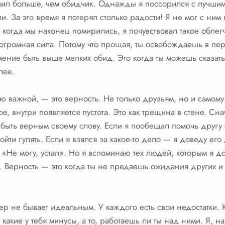
мучил больше, чем обидчик. Однажды я поссорился с лучшим
. За это время я потерял столько радости! Я не мог с ним 
 когда мы наконец помирились, я почувствовал такое облег
 огромная сила. Потому что прощая, ты освобождаешь в пе
мение быть выше мелких обид. Это когда ты можешь сказат
лее.
ю важной, — это верность. Не только друзьям, но и самому с
, внутри появляется пустота. Это как трещина в стене. Сна
 быть верным своему слову. Если я пообещал помочь другу 
ойти гулять. Если я взялся за какое-то дело — я доведу его 
ь: «Не могу, устал». Но я вспоминаю тех людей, которым я 
же. Верность — это когда ты не предаешь ожидания других 
ер не бывает идеальным. У каждого есть свои недостатки. К
 какие у тебя минусы, а то, работаешь ли ты над ними. Я, 