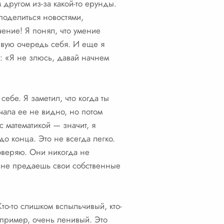
 другом из-за какой-то ерунды.
поделиться новостями,
чение! Я понял, что умение
рвую очередь себя. И еще я
ь: «Я не злюсь, давай начнем
ебе. Я заметил, что когда ты
чала ее не видно, но потом
с математикой — значит, я
до конца. Это не всегда легко.
доверяю. Они никогда не
и не предаешь свои собственные
то-то слишком вспыльчивый, кто-
например, очень ленивый. Это