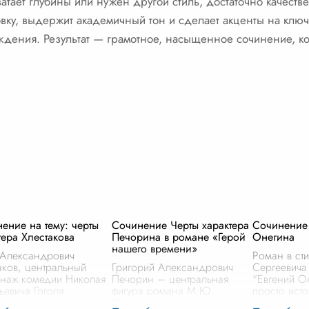
ватает глубины или нужен другой стиль, достаточно качест
вку, выдержит академичный тон и сделает акценты на ключ
уждения. Результат — грамотное, насыщенное сочинение, к
ение на тему: черты
Сочинение Черты характера
Сочинение 
тера Хлестакова
Печорина в романе «Герой
Онегина
нашего времени»
Александрович
Роман в ст
аков, центральный
Григорий Александрович
Сергеевича
наж комедии Николая
Печорин – центральная
"Евгений О
ьевича Гоголя
фигура романа М.Ю.
просто ист
зор", представляет
Лермонтова «Герой нашего
разочарова