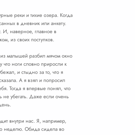
рные реки и тихие озера. Когда
исанных в дневник или анкету.
у. И, наверное, главное в
ком, из своих поступков.
то из малышей разбил мячом окно
му что ноги словно приросли к
бежал, и стыдно за то, что я
сказала. А я взял и попросил
я. Тогда я впервые понял, что
сь не убегать. Даже если очень
день.
одит внутри нас. Я, например,
лую неделю. Обида сидела во