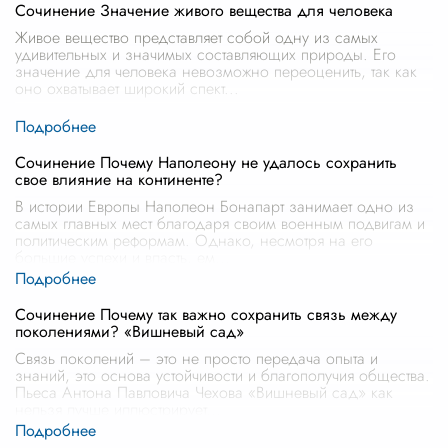
Сочинение Значение живого вещества для человека
Живое вещество представляет собой одну из самых
удивительных и значимых составляющих природы. Его
значение для человека невозможно переоценить, так как
оно охватывает широкий спект
...
Сочинение Почему Наполеону не удалось сохранить
свое влияние на континенте?
В истории Европы Наполеон Бонапарт занимает одно из
самых главных мест благодаря своим военным подвигам и
политическим реформам. Однако, несмотря на его
большие успехи и власть, ем
...
Сочинение Почему так важно сохранить связь между
поколениями? «Вишневый сад»
Связь поколений – это не просто передача опыта и
знаний, это основа устойчивости и благополучия общества.
Пьеса Антона Павловича Чехова «Вишневый сад» как
нельзя лучше иллюстрирует
...