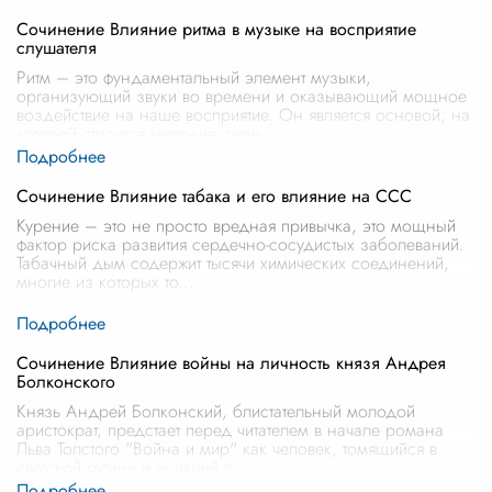
Сочинение Влияние ритма в музыке на восприятие
слушателя
Ритм – это фундаментальный элемент музыки,
организующий звуки во времени и оказывающий мощное
воздействие на наше восприятие. Он является основой, на
которой строится мелодия, гарм
...
Сочинение Влияние табака и его влияние на ССС
Курение – это не просто вредная привычка, это мощный
фактор риска развития сердечно-сосудистых заболеваний.
Табачный дым содержит тысячи химических соединений,
многие из которых то
...
Сочинение Влияние войны на личность князя Андрея
Болконского
Князь Андрей Болконский, блистательный молодой
аристократ, предстает перед читателем в начале романа
Льва Толстого "Война и мир" как человек, томящийся в
светской рутине и ищущий п
...