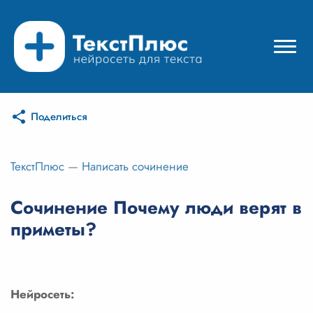
Поделиться
Режимы нейросети
Цены
ТекстПлюс
—
Написать сочинение
Вход
Сочинение Почему люди верят в
приметы?
Вход с Telegram
Нейросеть: