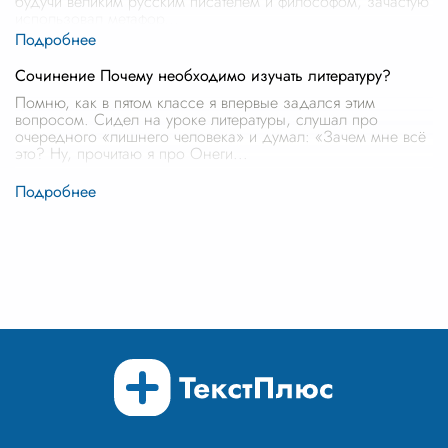
будучи великим русским писателем и философом, зачастую
использовал метафор
...
Сочинение Почему необходимо изучать литературу?
Помню, как в пятом классе я впервые задался этим
вопросом. Сидел на уроке литературы, слушал про
очередного «лишнего человека» и думал: «Зачем мне всё
это? Ну, прочитаю я про Онеги
...