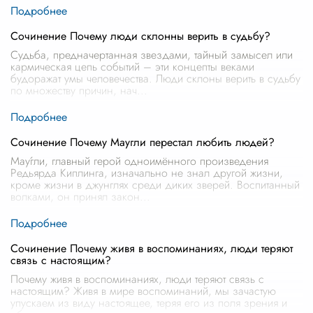
Сочинение Почему люди склонны верить в судьбу?
Судьба, предначертанная звездами, тайный замысел или
кармическая цепь событий – эти концепты веками
будоражат умы человечества. Люди склоны верить в судьбу
по множеству причин, нач
...
Сочинение Почему Маугли перестал любить людей?
Мау́гли, главный герой одноимённого произведения
Редьярда Киплинга, изначально не знал другой жизни,
кроме жизни в джунглях среди диких зверей. Воспитанный
волками, он принял закон
...
Сочинение Почему живя в воспоминаниях, люди теряют
связь с настоящим?
Почему живя в воспоминаниях, люди теряют связь с
настоящим? Живя в мире воспоминаний, мы зачастую
упускаем из виду настоящее, теряя его из поля зрения и