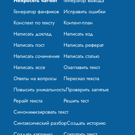
Нейросеть чат-бот
Генератор вывода
Генератор фанфиков
Исправить ошибки
Конспект по тексту
Контент-план
Написать доклад
Написать код
Написать пост
Написать реферат
Написать сочинение
Написать статью
Написать эссе
Озаглавить текст
Ответы на вопросы
Пересказ текста
Повысить уникальность
Проверить запятые
Рерайт текста
Решить тест
Синонимизировать текст
Синтаксический разбор
Создать историю
Создать картинку
Сократить текст