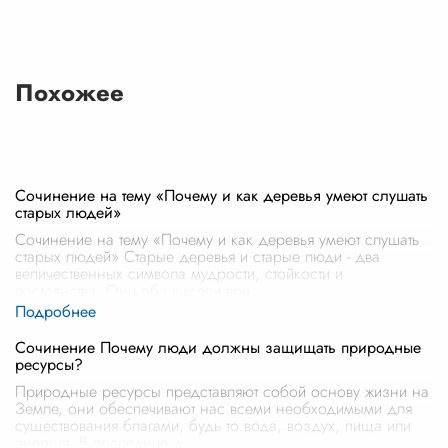
Похожее
Сочинение на тему «Почему и как деревья умеют слушать
старых людей»
Сочинение на тему «Почему и как деревья умеют слушать
старых людей» Старые деревья и старые люди - два
величественных символа мудрости, стойкости и
постоянства. Они оба видели вре
...
Сочинение Почему люди должны защищать природные
ресурсы?
Природные ресурсы представляют собой основу жизни на
Земле, они обеспечивают нас всеми необходимыми для
существования благами, будь то вода, воздух, пища или
энергия. В последние д
...