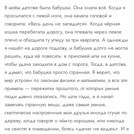
В моём детстве была бабушка. Она знала всё. Когда я
просыпался с левой ноги, она качала головой и
говорила: «Весь день не заладится». Когда чёрная
кошка перебегала дорогу, она плевала через левое
плечо и обходила ту улицу за три квартала. А однажды
я нашёл на дороге подкову, и бабушка долго не могла
решить, куда её повесить: в прихожей или на кухне,
чтобы удача заходила в дом с порога. Тогда, в детстве,
я думал, что бабушка просто странная. Я верил, что
мир устроен по законам физики и математики, а все эти
приметы — пережитки прошлого, от которых умные
люди давно отказались. Но шли годы, и я начал
замечать странную вещь: даже самые умные,
скептически настроенные мои друзья иногда стучат по
дереву, когда говорят о чём-то хорошем, или никогда
не свистят в помещении, боясь «денег не видать». И я