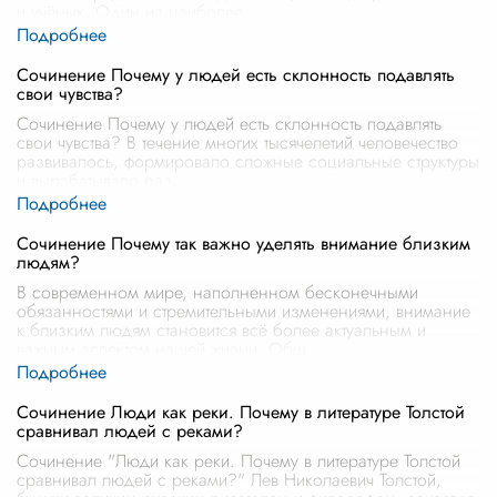
и учёных. Один из наиболее
...
Сочинение Почему у людей есть склонность подавлять
свои чувства?
Сочинение Почему у людей есть склонность подавлять
свои чувства? В течение многих тысячелетий человечество
развивалось, формировало сложные социальные структуры
и вырабатывало раз
...
Сочинение Почему так важно уделять внимание близким
людям?
В современном мире, наполненном бесконечными
обязанностями и стремительными изменениями, внимание
к близким людям становится всё более актуальным и
важным аспектом нашей жизни. Общ
...
Сочинение Люди как реки. Почему в литературе Толстой
сравнивал людей с реками?
Сочинение "Люди как реки. Почему в литературе Толстой
сравнивал людей с реками?" Лев Николаевич Толстой,