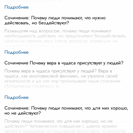
обесценивая значимость тек
...
Сочинение: Почему люди понимают, что нужно
действовать, но бездействуют?
Размышляя над вопросом, почему люди понимают
необходимость действия, но предпочитают бездействовать,
нельзя не отметить весь спектр факторов, влияющих на
человеческую психику и пов
...
Сочинение Почему вера в чудеса присутствует у людей?
Почему вера в чудеса присутствует у людей? Вера в
чудеса, как многовековой феномен, не утратила своей
актуальности и до сих пор пронизывает наше сознание.
Исторически сложилось та
...
Сочинение: Почему люди понимают, что для них хорошо,
но не действуют?
Почему люди понимают, что для них хорошо, но не
действуют? Человеческое поведение с давних времён
является предметом исследований философов, психологов