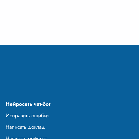
 у бабушек в
 оставался в
Нейросеть чат-бот
Исправить ошибки
Написать доклад
Написать реферат