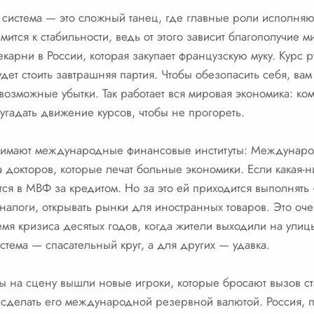
истема — это сложный танец, где главные роли исполняют
мится к стабильности, ведь от этого зависит благополучие 
арни в России, которая закупает французскую муку. Курс руб
удет стоить завтрашняя партия. Чтобы обезопасить себя, вам
 возможные убытки. Так работает вся мировая экономика: ко
угадать движение курсов, чтобы не прогореть.
занимают международные финансовые институты: Междунар
докторов, которые лечат больные экономики. Если какая-н
тся в МВФ за кредитом. Но за это ей приходится выполнять
налоги, открывать рынки для иностранных товаров. Это оч
мя кризиса десятых годов, когда жители выходили на улиц
истема — спасательный круг, а для других — удавка.
ы на сцену вышли новые игроки, которые бросают вызов ст
 сделать его международной резервной валютой. Россия, п