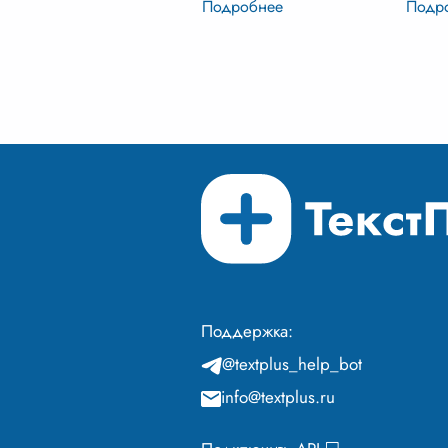
сформировавшуюся в
посто
результате болезненных, но
адапт
неизбежных рыночных
вызов
реформ. После распада
потре
СССР ст
...
...
Поддержка:
@textplus_help_bot
info@textplus.ru