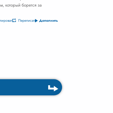
м, который борется за
пировать
Переписать
Дополнить