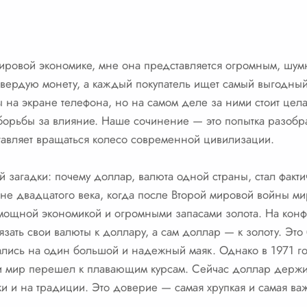
ировой экономике, мне она представляется огромным, шу
твердую монету, а каждый покупатель ищет самый выгодный
 на экране телефона, но на самом деле за ними стоит цел
орьбы за влияние. Наше сочинение — это попытка разобрать
тавляет вращаться колесо современной цивилизации.
ной загадки: почему доллар, валюта одной страны, стал фак
ине двадцатого века, когда после Второй мировой войны ми
щной экономикой и огромными запасами золота. На конф
ть свои валюты к доллару, а сам доллар — к золоту. Это б
ались на один большой и надежный маяк. Однако в 1971 г
и мир перешел к плавающим курсам. Сейчас доллар держитс
 и на традиции. Это доверие — самая хрупкая и самая важ