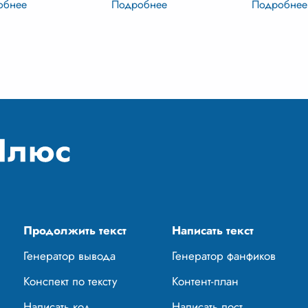
янном движении,
организации
или гостили
ируясь к глобальным
государственной власти в
деревнях, я
ам и внутренним
демократических
пыльно
...
бностям. Сегодня она
государствах. В основе этой
системы лежит идея о том,
чт
...
Продолжить текст
Написать текст
Генератор вывода
Генератор фанфиков
Конспект по тексту
Контент-план
Написать код
Написать пост