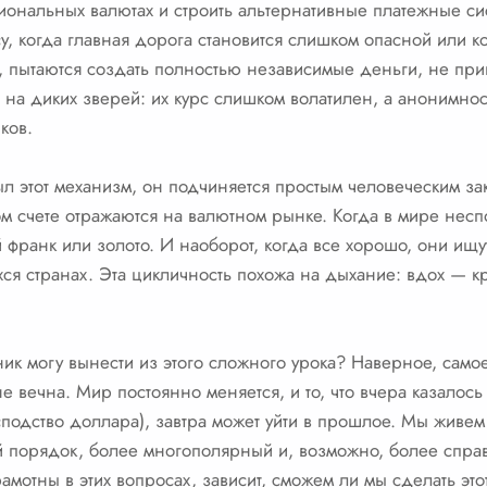
циональных валютах и строить альтернативные платежные си
у, когда главная дорога становится слишком опасной или к
н, пытаются создать полностью независимые деньги, не пр
 на диких зверей: их курс слишком волатилен, а анонимнос
ков.
 этот механизм, он подчиняется простым человеческим за
м счете отражаются на валютном рынке. Когда в мире неспо
франк или золото. И наоборот, когда все хорошо, они ищу
я странах. Эта цикличность похожа на дыхание: вдох — кри
ник могу вынести из этого сложного урока? Наверное, само
е вечна. Мир постоянно меняется, и то, что вчера казалос
подство доллара), завтра может уйти в прошлое. Мы живем в
 порядок, более многополярный и, возможно, более справе
амотны в этих вопросах, зависит, сможем ли мы сделать эт