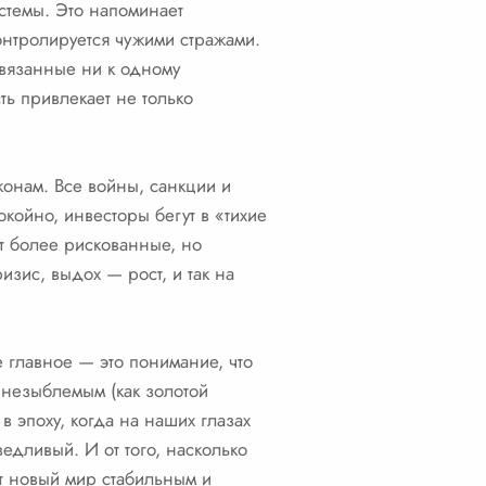
стемы. Это напоминает
онтролируется чужими стражами.
ивязанные ни к одному
ть привлекает не только
конам. Все войны, санкции и
койно, инвесторы бегут в «тихие
т более рискованные, но
зис, выдох — рост, и так на
е главное — это понимание, что
ь незыблемым (как золотой
 эпоху, когда на наших глазах
дливый. И от того, насколько
от новый мир стабильным и