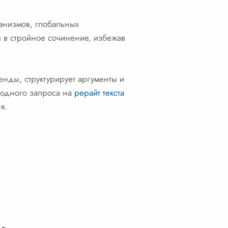
анизмов, глобальных
ы в стройное сочинение, избежав
енды, структурирует аргументы и
 одного запроса на
рерайт текста
я.