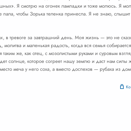
шных». Я смотрю на огонек лампадки и тоже молюсь. Я мол
е пала, чтобы Зорька теленка принесла. Я не знаю, слышит 
отах, в тревоге за завтрашний день. Моя жизнь — это не ска
, молитва и маленькая радость, когда вся семья собирается 
и я таким же, как отец, с мозолистыми руками и суровым взг
зойдет солнце, которое согреет нашу землю и даст нам силы
место меча у него соха, а вместо доспехов — рубаха из дом
Ко