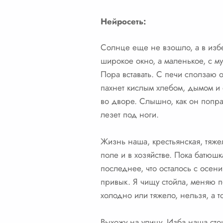
Нейросеть:
Солнце еще не взошло, а в избе
широкое окно, а маленькое, с му
Пора вставать. С печи сползаю о
пахнет кислым хлебом, дымом и 
во дворе. Слышно, как он попра
лезет под ноги.
Жизнь наша, крестьянская, тяже
поле и в хозяйстве. Пока батюшка
последнее, что осталось с осени
привык. Я чищу стойла, меняю по
холодно или тяжело, нельзя, а т
Выхожу на улицу. Изба наша сто