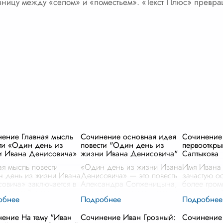
зницу между «селом» и «поместьем». «Текст Плюс» превращ
ение Главная мысль
Сочинение основная идея
Сочинение
ти «Один день из
повести "Один день из
первооткры
и Ивана Денисовича»
жизни Ивана Денисовича"
Салтыкова
ая мысль повести
«Один день из жизни Ивана
Имя Ивана 
 день из жизни Ивана
Денисовича» — это повесть
зачастую о
овича» заключается в
Александра Солженицына,
более гром
ытии стойкости и
которая предлагает читателю
фигур, в де
тва человеческого духа
проникновенный взгляд на
представля
овиях невыносимых
жизнь и борьбу простого
олицетворе
ение На тему "Иван
Сочинение Иван Грозный:
Сочинение
аний. Александр
человека в суровых
первопрохо