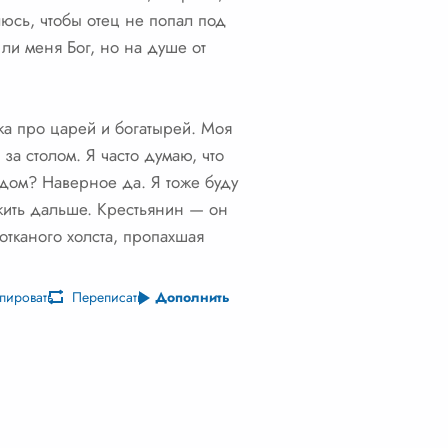
юсь, чтобы отец не попал под
ли меня Бог, но на душе от
зка про царей и богатырей. Моя
за столом. Я часто думаю, что
лядом? Наверное да. Я тоже буду
 жить дальше. Крестьянин — он
отканого холста, пропахшая
пировать
Переписать
Дополнить