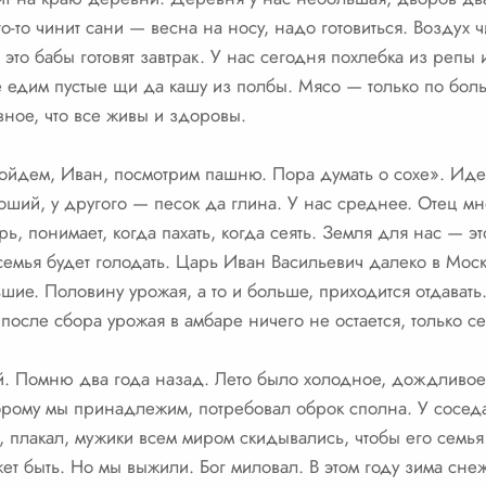
 кто-то чинит сани — весна на носу, надо готовиться. Возду
то бабы готовят завтрак. У нас сегодня похлебка из репы и
е едим пустые щи да кашу из полбы. Мясо — только по бо
авное, что все живы и здоровы.
Пойдем, Иван, посмотрим пашню. Пора думать о сохе». Иде
ший, у другого — песок да глина. У нас среднее. Отец мне
рь, понимает, когда пахать, когда сеять. Земля для нас — э
семья будет голодать. Царь Иван Васильевич далеко в Моск
шие. Половину урожая, а то и больше, приходится отдавать
о после сбора урожая в амбаре ничего не остается, только 
. Помню два года назад. Лето было холодное, дождливое, 
торому мы принадлежим, потребовал оброк сполна. У сосед
плакал, мужики всем миром скидывались, чтобы его семья н
т быть. Но мы выжили. Бог миловал. В этом году зима снеж