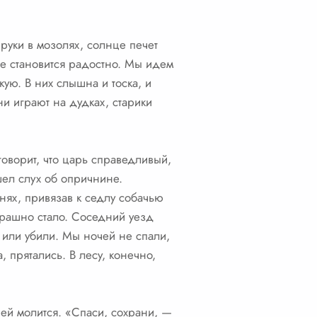
 руки в мозолях, солнце печет
ше становится радостно. Мы идем
кую. В них слышна и тоска, и
и играют на дудках, старики
говорит, что царь справедливый,
шел слух об опричнине.
нях, привязав к седлу собачью
Страшно стало. Соседний уезд
у или убили. Мы ночей не спали,
 прятались. В лесу, конечно,
ей молится. «Спаси, сохрани, —