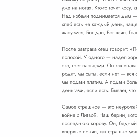
уже на ногах. Кто-то точит косу,
Над избами поднимается дым — э
хлеб есть не каждый день, чащ
жалуемся, Бог дал, Бог взял. Гл
После завтрака отец говорит: «
полосой. У одного — надел хоро
его, трет пальцами. Он как знаха
родит, мы сыты, если нет — вся 
мы подати платим. А подати боль
деньгами, если есть. Бывает, чт
Самое страшное — это неурожай
война с Литвой. Наш барин, ко
последнюю корову. Он, бедный, 
впервые понял, как страшно може