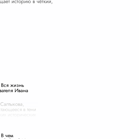
ает историю в чёткий,
 Вся жизнь
вателя Ивана
Салтыкова,
стающееся в тени
ких исторических
йствительности
ет собой
ние духа
 В чем
дчества,