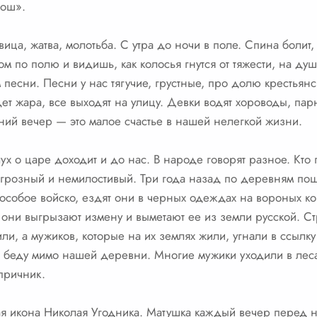
рош».
ца, жатва, молотьба. С утра до ночи в поле. Спина болит,
м по полю и видишь, как колосья гнутся от тяжести, на ду
песни. Песни у нас тягучие, грустные, про долю крестьянс
ет жара, все выходят на улицу. Девки водят хороводы, парн
тний вечер — это малое счастье в нашей нелегкой жизни.
х о царе доходит и до нас. В народе говорят разное. Кто 
н грозный и немилостивый. Три года назад по деревням по
 особое войско, ездят они в черных одеждах на вороных ко
то они выгрызают измену и выметают ее из земли русской. 
ли, а мужиков, которые на их землях жили, угнали в ссылк
 беду мимо нашей деревни. Многие мужики уходили в леса,
опричник.
ая икона Николая Угодника. Матушка каждый вечер перед н