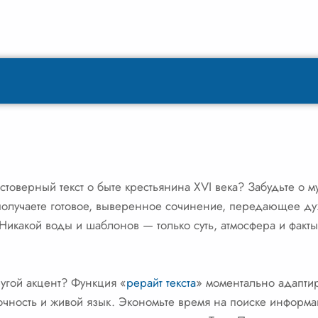
товерный текст о быте крестьянина XVI века? Забудьте о му
получаете готовое, выверенное сочинение, передающее ду
икакой воды и шаблонов — только суть, атмосфера и факт
угой акцент? Функция «
рерайт текста
» моментально адаптир
очность и живой язык. Экономьте время на поиске информ