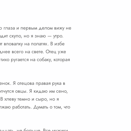
аю глаза и первым делом вижу не
дит скупо, но я знаю — утро.
т вповалку на полатях. В избе
днее всего на свете. Отец уже
хо ругается на собаку, которая
нок. Я отецова правая рука в
топчутся овцы. Я кидаю им сено,
В хлеву темно и сыро, но я
жаю работать. Думать о том, что
адцать, не больше. Все мужики