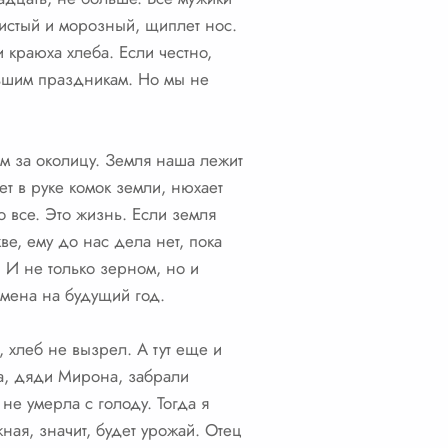
х чистый и морозный, щиплет нос.
 краюха хлеба. Если честно,
льшим праздникам. Но мы не
м за околицу. Земля наша лежит
т в руке комок земли, нюхает
то все. Это жизнь. Если земля
ве, ему до нас дела нет, пока
. И не только зерном, но и
семена на будущий год.
хлеб не вызрел. А тут еще и
а, дяди Мирона, забрали
е умерла с голоду. Тогда я
ная, значит, будет урожай. Отец