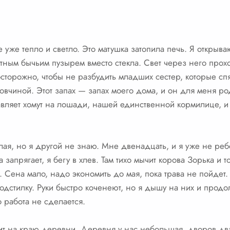
 уже тепло и светло. Это матушка затопила печь. Я открыв
тным бычьим пузырем вместо стекла. Свет через него прохо
сторожно, чтобы не разбудить младших сестер, которые спя
овчиной. Этот запах — запах моего дома, и он для меня ро
вляет хомут на лошади, нашей единственной кормилице, и ти
лая, но я другой не знаю. Мне двенадцать, и я уже не ребе
 запрягает, я бегу в хлев. Там тихо мычит корова Зорька и 
. Сена мало, надо экономить до мая, пока трава не пойдет. 
дстилку. Руки быстро коченеют, но я дышу на них и продол
о работа не сделается.
ит на краю деревни. Деревня у нас небольшая, дворов дв