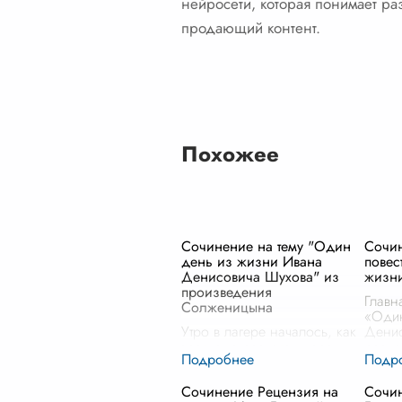
нейросети, которая понимает ра
продающий контент.
Похожее
Сочинение на тему "Один
Сочин
день из жизни Ивана
повес
Денисовича Шухова" из
жизн
произведения
Главн
Солженицына
«Один
Утро в лагере началось, как
Денис
всегда, с резкого удара
раскр
курантов, разбудившего
мужес
Ивана Денисовича Шухова
в усл
Сочинение Рецензия на
Сочин
и остальных зэков. В
испыт