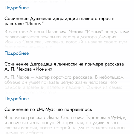
ограниченности мышления. В р
...
Сочинение Душевная деградация главного героя в
рассказе "Ионыч"
В рассказе Антона Павловича Чехова "Ионыч" перед нами
разворачивается печальная история доктора Дмитрия
Ионыча Старцева, человека, который в начале своего пути
был полон надежд и с
...
Сочинение Деградация личности на примере рассказа
А. П. Чехова «Ионыч»
А. П. Чехов – мастер короткого рассказа. В небольшом
объеме он умеет показать целую жизнь человека, его
радости и трагедии, взлеты и падения. Одним из самых
ярких примеров такого м
...
Сочинение по «Му-Му»: что понравилось
Я прочитал рассказ Ивана Сергеевича Тургенева «Му-Му»,
и он меня очень тронул. Это грустная, но удивительно
светлая история, после которой на душе остаётся какая-то
щемящая доброта
...