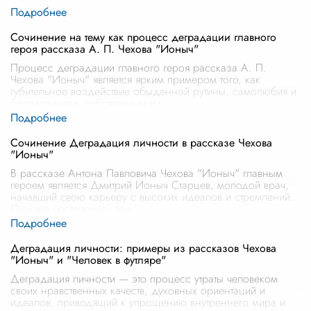
рассказа Старцев появляется п
...
Сочинение на тему как процесс деградации главного
героя рассказа А. П. Чехова "Ионыч"
Процесс деградации главного героя рассказа А. П.
Чехова "Ионыч" является ярким примером того, как
губительное воздействие обыденной рутины, самолюбия и
безразличия к собственным ид
...
Сочинение Деградация личности в рассказе Чехова
"Ионыч"
В рассказе Антона Павловича Чехова "Ионыч" главным
героем является Дмитрий Ионыч Старцев, молодой врач,
начавший свою карьеру с высоких идеалов и стремлений.
Однако постепенно, под
...
Деградация личности: примеры из рассказов Чехова
"Ионыч" и "Человек в футляре"
Деградация личности — это процесс утраты человеком
своих нравственных качеств, духовных ориентаций и
идеалов, приводящий к упрощению внутреннего мира и