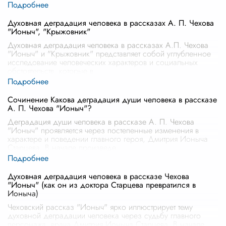
Духовная деградация человека в рассказах А. П. Чехова
"Ионыч", "Крыжовник"
Духовная деградация человека в рассказах А.П. Чехова
"Ионыч" и "Крыжовник" представляет собой углубленное
исследование человеческих характеров и социальных
обстоятельств, которые в
...
Сочинение Какова деградация души человека в рассказе
А. П. Чехова "Ионыч"?
Деградация души человека в рассказе А. П. Чехова
"Ионыч" проявляется через постепенные изменения в
характере и поведении главного героя, Дмитрия Ионыча
Старцева. В начале произведе
...
Духовная деградация человека в рассказе Чехова
"Ионыч" (как он из доктора Старцева превратился в
Ионыча)
Чеховский рассказ "Ионыч" ярко иллюстрирует тему
духовной деградации человека через судьбу главного
персонажа, врача Дмитрия Ионыча Старцева. В начале