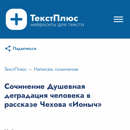
Поделиться
Режимы нейросети
Цены
ТекстПлюс
—
Написать сочинение
Вход
Сочинение Душевная
деградация человека в
Вход с Telegram
рассказе Чехова «Ионыч»