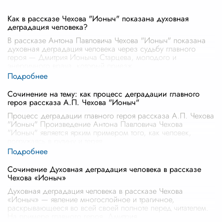
Как в рассказе Чехова "Ионыч" показана духовная
деградация человека?
В рассказе Антона Павловича Чехова "Ионыч" показана
духовная деградация человека через судьбу главного
героя — Дмитрия Ионыча Старцева, молодого и
энергичного врача, который приезж
...
Сочинение на тему: как процесс деградации главного
героя рассказа А.П. Чехова "Ионыч"
Процесс деградации главного героя рассказа А.П. Чехова
"Ионыч" Произведение Антона Павловича Чехова
"Ионыч" является ярким примером того, как человек,
погружаясь в рутину и теряя
...
Сочинение Духовная деградация человека в рассказе
Чехова «Ионыч»
Духовная деградация человека в рассказе Чехова
«Ионыч» — явление многослойное и трагичное,
раскрывающееся во всей своей полноте перед читателем.
На примере главного героя, Дмитрия
...