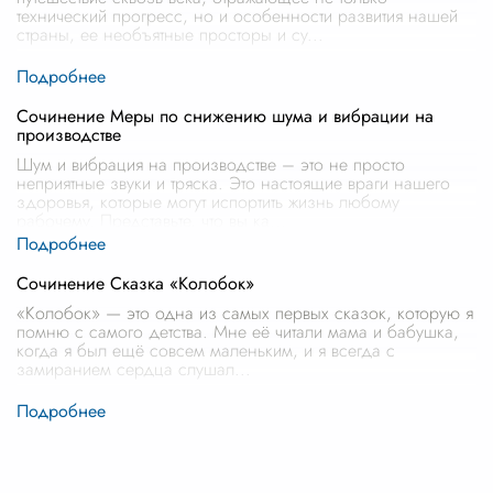
технический прогресс, но и особенности развития нашей
страны, ее необъятные просторы и су
...
Сочинение Меры по снижению шума и вибрации на
производстве
Шум и вибрация на производстве – это не просто
неприятные звуки и тряска. Это настоящие враги нашего
здоровья, которые могут испортить жизнь любому
рабочему. Представьте, что вы ка
...
Сочинение Сказка «Колобок»
«Колобок» — это одна из самых первых сказок, которую я
помню с самого детства. Мне её читали мама и бабушка,
когда я был ещё совсем маленьким, и я всегда с
замиранием сердца слушал
...