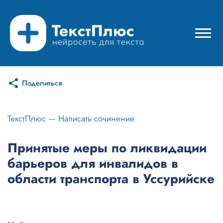
Поделиться
Режимы нейросети
Цены
ТекстПлюс
—
Написать сочинение
Вход
Принятые меры по ликвидации
барьеров для инвалидов в
Вход с Telegram
области транспорта в Уссурийске