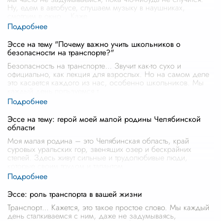
Ну, едем в автобусе, слушаем музыку в наушниках,
смотрим в окно… Каже
...
Эссе на тему "Почему важно учить школьников о
безопасности на транспорте?"
Безопасность на транспорте… Звучит как-то сухо и
официально, как лекция для взрослых. Но на самом деле
это касается каждого из нас, особенно школьников. Мы
каждый день пользуемся т
...
Эссе на тему: герой моей малой родины Челябинской
области
Моя малая родина – это Челябинская область, край
суровых уральских гор, звенящих озер и бескрайних
степей. Здесь живут сильные и трудолюбивые люди,
которые своим трудом и талантом
...
Эссе: роль транспорта в вашей жизни
Транспорт… Кажется, это такое простое слово. Мы каждый
день сталкиваемся с ним, даже не задумываясь,