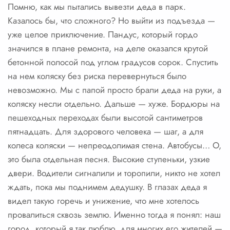
Помню, как мы пытались вывезти деда в парк.
Казалось бы, что сложного? Но выйти из подъезда —
уже целое приключение. Пандус, который гордо
значился в плане ремонта, на деле оказался крутой
бетонной полосой под углом градусов сорок. Спустить
на нем коляску без риска перевернуться было
невозможно. Мы с папой просто брали деда на руки, а
коляску несли отдельно. Дальше — хуже. Бордюры на
пешеходных переходах были высотой сантиметров
пятнадцать. Для здорового человека — шаг, а для
колеса коляски — непреодолимая стена. Автобусы… О,
это была отдельная песня. Высокие ступеньки, узкие
двери. Водители сигналили и торопили, никто не хотел
ждать, пока мы поднимем дедушку. В глазах деда я
видел такую горечь и унижение, что мне хотелось
провалиться сквозь землю. Именно тогда я понял: наш
город, который я так люблю, для многих его жителей —