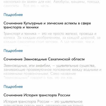
насколько он важен для нас. Автобусы, машины, поезда,
самолеты… Все это – часть
...
Сочинение Культурные и этические аспекты в сфере
транспорта и техники
Транспорт и техника – это не просто железо, провода и
колеса. За каждым изобретением, за каждой дорогой, за
каждым самолетом стоит человек. А где человек, там и
культура, и этика.
...
Сочинение Земноводные Сахалинской области
Земноводные, или амфибии, – удивительные существа,
занимающие промежуточное положение между водными и
наземными позвоночными. Само название
"земноводные" говорит о том, что эти жив
...
Сочинение История транспорта России
История транспорта России – это удивительное
путешествие сквозь века, отражающее не только