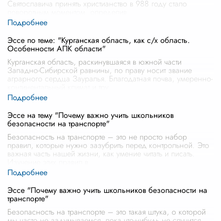
Святославича принять христианство в 988 году стало
поворотным моментом, определив
...
Эссе по теме: "Курганская область, как с/х область.
Особенности АПК области"
Курганская область, раскинувшаяся в южной части
Западно-Сибирской равнины, по праву носит звание
аграрного сердца Зауралья. Благодатная почва, умеренно-
континентальный климат и тру
...
Эссе на тему "Почему важно учить школьников
безопасности на транспорте"
Безопасность на транспорте – это не просто набор
правил, которые нужно зазубрить перед контрольной. Это
важная часть нашей жизни, как умение читать и писать.
Изучение этих правил в
...
Эссе "Почему важно учить школьников безопасности на
транспорте"
Безопасность на транспорте – это такая штука, о которой
мы часто не задумываемся, пока что-нибудь не случится.