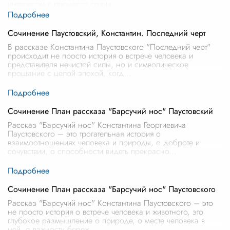
интересом к процессу созид
...
Сочинение Паустовский, Константин. Последний черт
В рассказе Константина Паустовского "Последний черт"
происходит не просто история о встрече человека и
представителя нечистой силы, но и символическое
прощание с целой эпохой, когд
...
Сочинение План рассказа "Барсучий нос" Паустовский
Рассказ "Барсучий нос" Константина Георгиевича
Паустовского – это трогательная история о
взаимоотношениях человека и природы, о доброте и
сочувствии, о способности видеть прекрасно
...
Сочинение План рассказа "Барсучий нос" Паустовского
Рассказ "Барсучий нос" Константина Паустовского – это
не просто история о встрече человека и животного, это
глубокое размышление о природе, о месте человека в
ней, о важности береж
...