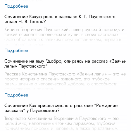
Сочинение Какую роль в рассказе К. Г. Паустовского
играет Н. В. Гоголь?
Кирилл Георгиевич Паустовский, певец русской природы и
тонкий психолог человеческой души, в своих рассказах
часто обращался к великим предшественникам, черпая в
их творчестве вдохн
...
Сочинение на тему "Добро, опираясь на рассказ «Заячьи
лапы» Паустовского"
Рассказ Константина Паустовского «Заячьи лапы» – это не
просто история о спасении животного, это глубокое
размышление о человеческой доброте, о способности
сочувствовать и помогать
...
Сочинение Как пришла мысль о рассказе "Рождение
рассказа" у Паустовского?
Творчество Константина Георгиевича Паустовского – это
целый мир, наполненный тонким лиризмом, глубоким
пониманием природы и человека, а также пристальным