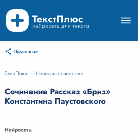
Поделиться
Режимы нейросети
Цены
ТекстПлюс
—
Написать сочинение
Вход
Сочинение Рассказ «Бриз»
Константина Паустовского
Вход с Telegram
Нейросеть: