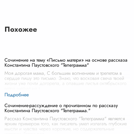
Похожее
Сочинение на тему «Письмо матери» на основе рассказа
Константина Паустовского "Телеграмма"
Моя дорогая мама, С большим волнением и трепетом в
сердце пишу это письмо. Знаю, что восковая свеча твоей
жизни уже почти догорела, а опавшие листья октябрьского
ветра шепчут на т
...
Сочинение-рассуждение о прочитанном по рассказу
Константина Паустовского "Телеграмма."
Рассказ Константина Паустовского "Телеграмма" является
ярким примером того, как писатель умел излагать глубокие
мысли и чувства через короткие, но содержательные
истории. Герои рас
...