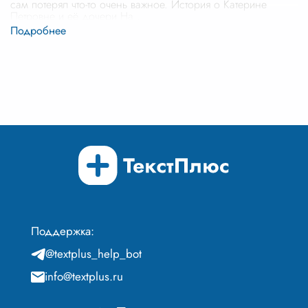
сам потерял что-то очень важное. История о Катерине
Петровне и её дочери На
...
Поддержка:
@textplus_help_bot
info@textplus.ru