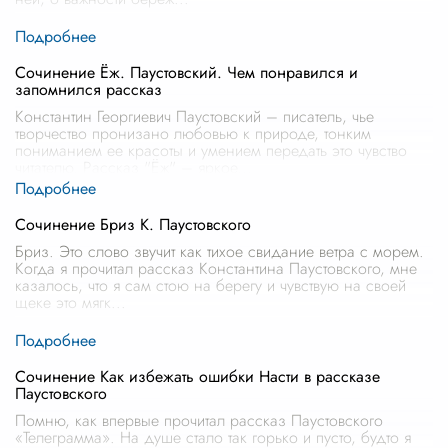
Сочинение Ёж. Паустовский. Чем понравился и
запомнился рассказ
Константин Георгиевич Паустовский – писатель, чье
творчество пронизано любовью к природе, тонким
пониманием ее красоты и умением передать это чувство
читателю. Рассказ "Ёж" – яркое
...
Сочинение Бриз К. Паустовского
Бриз. Это слово звучит как тихое свидание ветра с морем.
Когда я прочитал рассказ Константина Паустовского, мне
казалось, что я сам стою на берегу и чувствую на своей
щеке это мягк
...
Сочинение Как избежать ошибки Насти в рассказе
Паустовского
Помню, как впервые прочитал рассказ Паустовского
«Телеграмма». На душе стало так горько и пусто, будто я