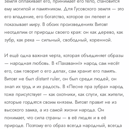
земля оплакивает его, принимает его тело, становится
ему могилой и памятником. Для Гусовского земля — это
его владение, его богатство, которое он лелеет и
показывает миру. В обоих произведениях Витовт
неотделим от природы своего края: он как дерево, как
зубр, как река — сильный, свободный, коренной.
И ещё одна важная черта, которая объединяет образы
— народная любовь. В «Пахаванні» народ сам несёт
его, сам говорит о его делах, сам хранит его память.
Витовт не был distant ruler, он был среди людей, он
знал их труд и их радость. В «Песне пра зубра» народ
тоже присутствует — как охотники, как слуги, как жители,
которые гордятся своим князем. Витовт правит не из
высокого замка, а из самой жизни народа. Он
понимает, что сила страны — в её людях и в её
природе. Поэтому его образ всегда народный, всегда