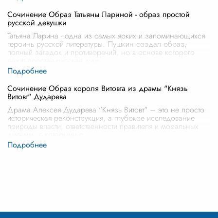
Сочинение Образ Татьяны Лариной - образ простой
русской девушки
Татьяна Ларина - одна из самых ярких и запоминающихся
героинь русской литературы. Пушкин создал образ,
полный загадок и противоречий, но в основе которого
лежит простая русская душ
...
Сочинение Образ короля Витовта из драмы "Князь
Витовт" Дударева
Драма Алексея Дударева "Князь Витовт" – это не просто
историческая реконструкция, а глубокое исследование
природы власти, ответственности правителя и моральных
дилемм, с которыми с
...