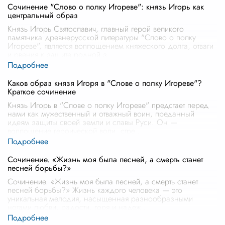
Сочинение "Слово о полку Игореве": князь Игорь как
центральный образ
Князь Игорь Святославич, главный герой великого
памятника древнерусской литературы "Слово о полку
Игореве", является воплощением княжеского долга, отваги
и рвения к защите родной з
...
Каков образ князя Игоря в "Слове о полку Игореве"?
Краткое сочинение
Князь Игорь в "Слове о полку Игореве" предстает перед
нами как мужественный и отважный воин, преданный
идеям защиты своей земли и славы Руси. Он —
воплощение героической воли, стре
...
Сочинение. «Жизнь моя была песней, а смерть станет
песней борьбы?»
Сочинение. «Жизнь моя была песней, а смерть станет
песней борьбы?» Жизнь каждого человека — это
уникальная мелодия, насыщенная разнообразными
нотами любви, радости, горя и надеж
...