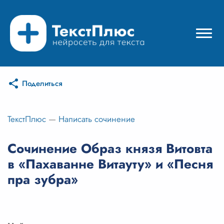
Поделиться
Режимы нейросети
Цены
ТекстПлюс
—
Написать сочинение
Вход
Сочинение Образ князя Витовта
в «Пахаванне Витауту» и «Песня
Вход с Telegram
пра зубра»