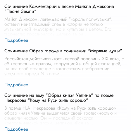
Сочинение Комментарий к песне Майкла Джексона
"Песня Земли"
Майкл Джексон, легендарный "король поп-музыки",
оставил неизгладимый след в истории не только
музыкальной индустрии, но и культуры в целом. Его
творчество простиралось далеко за ра
...
Сочинение Образ города в сочинении "Мертвые души"
Российская действительность первой половины XIX века, с
её крепостным правом, коррупцией и общей стагнацией,
нашла своё отражение в гоголевском изображении
уездного города N в поэм
...
Сочинение на тему "Образ князя Утятина" по поэме
Некрасова "Кому на Руси жить хорошо"
В поэме Н.А. Некрасова «Кому на Руси жить хорошо»
образ князя Утятина выделяется своей гротескностью и
символичностью. Он – последний осколок
крепостнической эпохи, цепляющийся за
...