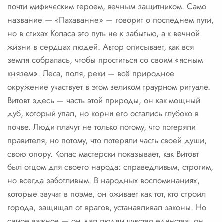
почти мифическим героем, вечным защитником. Само
название — «Пахаванне» — говорит о последнем пути,
но в стихах Коласа это путь не к забытью, а к вечной
жизни в сердцах людей. Автор описывает, как вся
земля собралась, чтобы проститься со своим «ясным
князем». Леса, поля, реки — всё природное
окружение участвует в этом великом траурном ритуале.
Витовт здесь — часть этой природы, он как мощный
дуб, который упал, но корни его остались глубоко в
почве. Люди плачут не только потому, что потеряли
правителя, но потому, что потеряли часть своей души,
свою опору. Колас мастерски показывает, как Витовт
был отцом для своего народа: справедливым, строгим,
но всегда заботливым. В народных воспоминаниях,
которые звучат в поэме, он оживает как тот, кто строил
города, защищал от врагов, устанавливал законы. Но
самое важное — он дал людям чувство единства, он