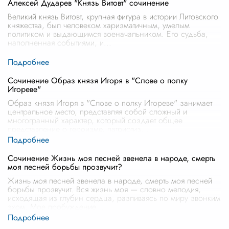
Алексей Дударев "Князь Витовт" сочинение
Великий князь Витовт, крупная фигура в истории Литовского
княжества, был человеком харизматичным, умелым
политиком и выдающимся военачальником. Его судьба,
наполненная событиями, и
...
Сочинение Образ князя Игоря в "Слове о полку
Игореве"
Образ князя Игоря в "Слове о полку Игореве" занимает
центральное место, представляя собой сложный и
многогранный характер, который создает общее
представление о героизме, патриотиз
...
Сочинение Жизнь моя песней звенела в народе, смерть
моя песней борьбы прозвучит?
Жизнь моя песней звенела в народе, смерть моя песней
борьбы прозвучит. Вся жизнь моя — словно мелодия,
исходящая из глубин сердца, разливаясь по миру звонким
эхом. Мое пробуждение
...