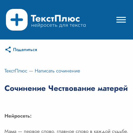
Поделиться
Режимы нейросети
Цены
ТекстПлюс
—
Написать сочинение
Вход
Сочинение Чествование матерей
Вход с Telegram
Нейросеть:
Мама — первое слово, главное слово в каждой судьбе.