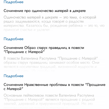
Сочинение про одиночество матерей в декрете
Одиночество матерей в декрете – это тема, о которой
редко задумываются, когда говорят о радостях
материнства. Казалось бы, рождение ребёнка – это то, что
приносит счастье и удовлет
...
Сочинение Образ старух праведниц в повести
"Прощание с Матерой"
В повести Валентина Распутина "Прощание с Матерой"
образы старух праведниц занимают особое место. Они
являются носителями традиций, жизненной мудрости и
духовной силы. Их судьбы пе
...
Сочинение Нравственные проблемы в повести "Прощание
с Матерой"
Основным лейтмотивом повести Валентина Распутина
"Прощание с Матерой" является прощание с родной
землей, деревней и прирученной природой. Но это
произведение не только о грустном р
...