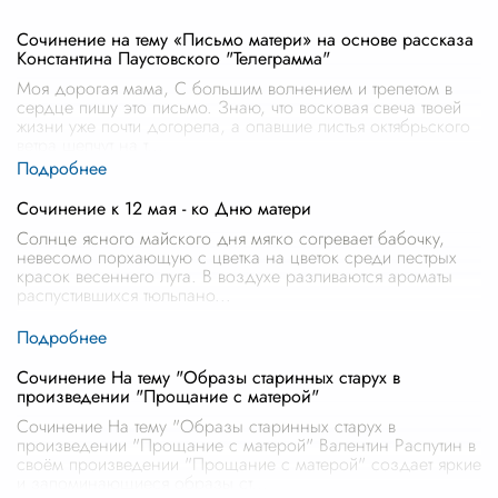
Сочинение на тему «Письмо матери» на основе рассказа
Константина Паустовского "Телеграмма"
Моя дорогая мама, С большим волнением и трепетом в
сердце пишу это письмо. Знаю, что восковая свеча твоей
жизни уже почти догорела, а опавшие листья октябрьского
ветра шепчут на т
...
Сочинение к 12 мая - ко Дню матери
Солнце ясного майского дня мягко согревает бабочку,
невесомо порхающую с цветка на цветок среди пестрых
красок весеннего луга. В воздухе разливаются ароматы
распустившихся тюльпано
...
Сочинение На тему "Образы старинных старух в
произведении "Прощание с матерой"
Сочинение На тему "Образы старинных старух в
произведении "Прощание с матерой" Валентин Распутин в
своём произведении "Прощание с матерой" создает яркие
и запоминающиеся образы ст
...