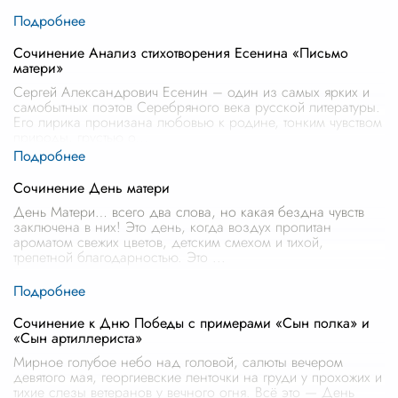
Сочинение Анализ стихотворения Есенина «Письмо
матери»
Сергей Александрович Есенин – один из самых ярких и
самобытных поэтов Серебряного века русской литературы.
Его лирика пронизана любовью к родине, тонким чувством
природы, грустью о
...
Сочинение День матери
День Матери… всего два слова, но какая бездна чувств
заключена в них! Это день, когда воздух пропитан
ароматом свежих цветов, детским смехом и тихой,
трепетной благодарностью. Это
...
Сочинение к Дню Победы с примерами «Сын полка» и
«Сын артиллериста»
Мирное голубое небо над головой, салюты вечером
девятого мая, георгиевские ленточки на груди у прохожих и
тихие слезы ветеранов у вечного огня. Всё это — День