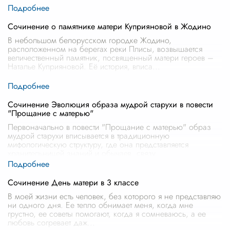
Сочинение о памятнике матери Куприяновой в Жодино
В небольшом белорусском городке Жодино,
расположенном на берегах реки Плисы, возвышается
величественный памятник, посвященный матери героев –
Наталье Куприяновой. Её история, вписа
...
Сочинение Эволюция образа мудрой старухи в повести
"Прощание с матерью"
Первоначально в повести "Прощание с матерью" образ
мудрой старухи вписывается в традиционную
мифологическую структуру, где она представляется
хранительницей знаний и обычаев, связу
...
Сочинение День матери в 3 классе
В моей жизни есть человек, без которого я не представляю
ни одного дня. Ее тепло обнимает меня, когда мне
грустно, ее советы помогают, когда я сомневаюсь, а ее
любовь согревает даж
...