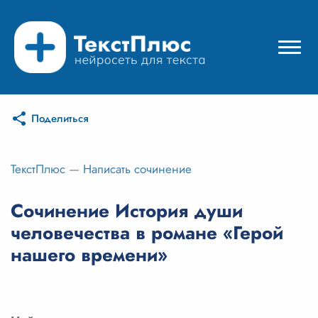
Поделиться
Режимы нейросети
Цены
ТекстПлюс
—
Написать сочинение
Вход
Сочинение История души
человечества в романе «Герой
Вход с Telegram
нашего времени»