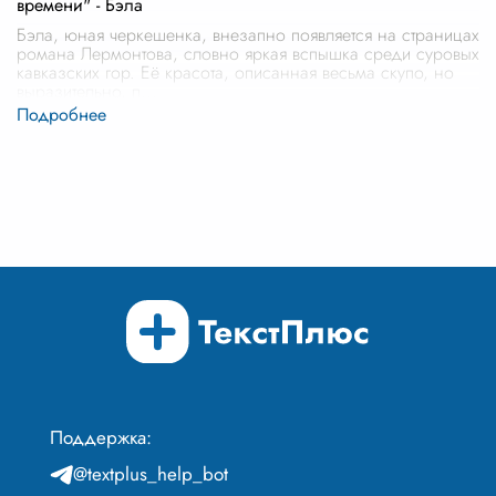
времени" - Бэла
Бэла, юная черкешенка, внезапно появляется на страницах
романа Лермонтова, словно яркая вспышка среди суровых
кавказских гор. Её красота, описанная весьма скупо, но
выразительно, п
...
Поддержка:
@textplus_help_bot