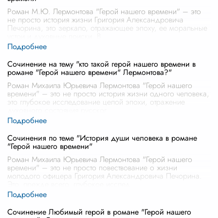
Роман М.Ю. Лермонтова "Герой нашего времени" – это
не просто история жизни Григория Александровича
Печорина, это зеркало, отражающее эпоху, ее моральные
устои и духовные поиски. В
...
Сочинение на тему "кто такой герой нашего времени в
романе "Герой нашего времени" Лермонтова?"
Роман Михаила Юрьевича Лермонтова "Герой нашего
времени" – это не просто история жизни одного человека,
это глубокое исследование целой эпохи, отражение
духовного состояния русског
...
Сочинения по теме "История души человека в романе
"Герой нашего времени"
Роман Михаила Юрьевича Лермонтова "Герой нашего
времени" – это не просто повествование о жизни
молодого офицера Григория Александровича Печорина.
Это, прежде всего, глубокое исслед
...
Сочинение Любимый герой в романе "Герой нашего