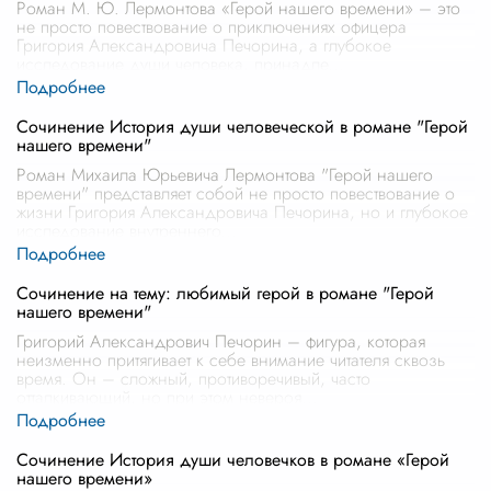
Роман М. Ю. Лермонтова «Герой нашего времени» – это
не просто повествование о приключениях офицера
Григория Александровича Печорина, а глубокое
исследование души человека, принадле
...
Сочинение История души человеческой в романе "Герой
нашего времени"
Роман Михаила Юрьевича Лермонтова "Герой нашего
времени" представляет собой не просто повествование о
жизни Григория Александровича Печорина, но и глубокое
исследование внутреннего
...
Сочинение на тему: любимый герой в романе "Герой
нашего времени"
Григорий Александрович Печорин – фигура, которая
неизменно притягивает к себе внимание читателя сквозь
время. Он – сложный, противоречивый, часто
отталкивающий, но при этом невероя
...
Сочинение История души человечков в романе «Герой
нашего времени»