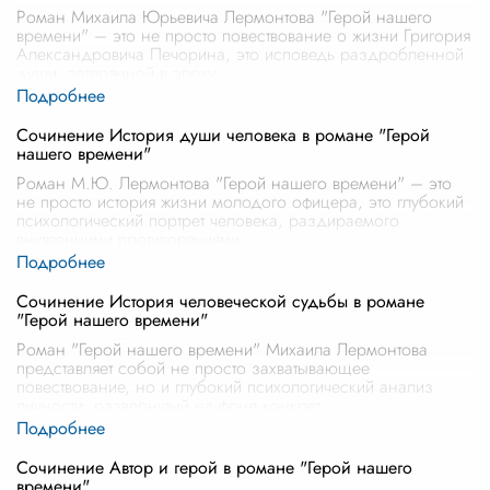
Роман Михаила Юрьевича Лермонтова "Герой нашего
времени" – это не просто повествование о жизни Григория
Александровича Печорина, это исповедь раздробленной
души, затерянной в эпоху
...
Сочинение История души человека в романе "Герой
нашего времени"
Роман М.Ю. Лермонтова "Герой нашего времени" – это
не просто история жизни молодого офицера, это глубокий
психологический портрет человека, раздираемого
внутренними противоречиями.
...
Сочинение История человеческой судьбы в романе
"Герой нашего времени"
Роман "Герой нашего времени" Михаила Лермонтова
представляет собой не просто захватывающее
повествование, но и глубокий психологический анализ
личности, развернутый на фоне конкрет
...
Сочинение Автор и герой в романе "Герой нашего
времени"