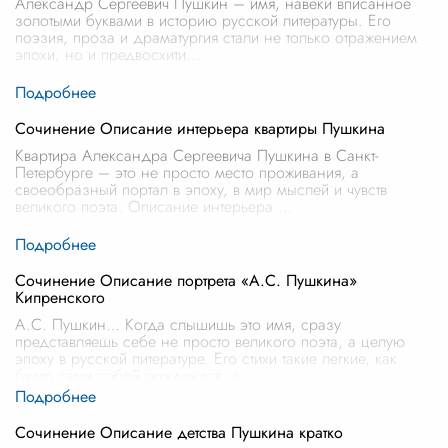
Александр Сергеевич Пушкин – имя, навеки вписанное
золотыми буквами в историю русской литературы. Его
поэзия, проза и драматургия стали не только отражением
эпохи, но и предвосхити
...
Сочинение Описание интерьера квартиры Пушкина
Квартира Александра Сергеевича Пушкина в Санкт-
Петербурге – это не просто место проживания, а
своеобразный портал в эпоху, в мир мыслей и чувств
великого поэта. Описание интерьера
...
Сочинение Описание портрета «А.С. Пушкина»
Кипренского
А.С. Пушкин… Когда слышишь это имя, сразу
представляешь себе не просто великого поэта, а целую
эпоху в русской литературе. Его стихи такие легкие, как
будто сами собой рождаются, а
...
Сочинение Описание детства Пушкина кратко