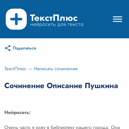
Поделиться
Режимы нейросети
Цены
ТекстПлюс
—
Написать сочинение
Вход
Сочинение Описание Пушкина
Вход с Telegram
Нейросеть:
Очень часто я хожу в библиотеку нашего города. Она