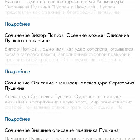
Руслан — один из главных героев поэмы Александра
Сергеевича Пушкина "Руслан и Людмила". Руслан
представлен как отважный и благородный витязь, чьи
подвиги и мужество заслуживают вос
...
Сочинение Виктор Попков. Осенние дожди. Описание
Пушкина на картине
Виктор Попков... одно имя, как удар колокола, отзывается
эхом в галереях памяти, заполненных суровой правдой и
пронзительной красотой. Он – художник, который не
боялся смотреть в г
...
Сочинение Описание внешности Александра Сергеевича
Пушкина
Александр Сергеевич Пушкин. Одно только имя уже
вызывает в воображении целую эпоху, мир романтических
страстей, гениальных стихов и трагической судьбы. Но
какой он был, этот челове
...
Сочинение Внешнее описание памятника Пушкина
Памятники Пушкину – это не просто застывшая бронза или