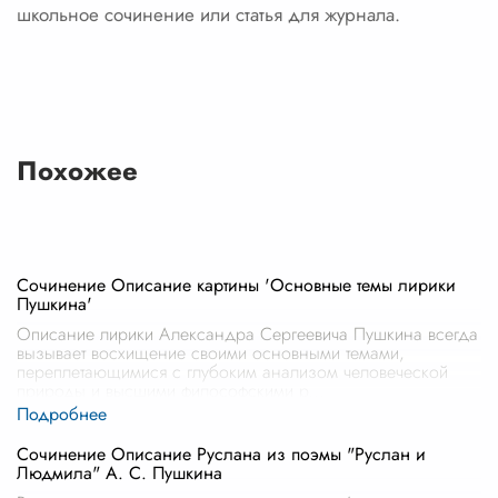
школьное сочинение или статья для журнала.
Похожее
Сочинение Описание картины 'Основные темы лирики
Пушкина'
Описание лирики Александра Сергеевича Пушкина всегда
вызывает восхищение своими основными темами,
переплетающимися с глубоким анализом человеческой
природы и высшими философскими р
...
Сочинение Описание Руслана из поэмы "Руслан и
Людмила" А. С. Пушкина