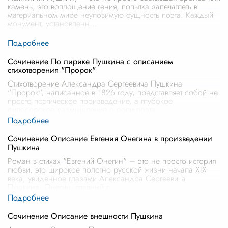
камень, это воплощение гения, попытка запечатлеть в
материальном мире неуловимую сущность поэта. Каждый
монумент, установленн
...
Сочинение По лирике Пушкина с описанием
стихотворения "Пророк"
Стихотворение Александра Сергеевича Пушкина
"Пророк", написанное в 1826 году, представляет собой не
просто поэтическое произведение, а глубокое
философское размышление о роли поэта
...
Сочинение Описание Евгения Онегина в произведении
Пушкина
Роман в стихах "Евгений Онегин" – это не просто история
любви, это широкое полотно русской жизни начала XIX
века, увиденное глазами Александра Сергеевича
Пушкина. Онегин, главный г
...
Сочинение Описание внешности Пушкина