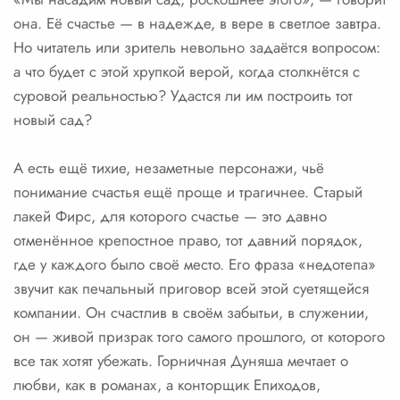
она. Её счастье — в надежде, в вере в светлое завтра.
Но читатель или зритель невольно задаётся вопросом:
а что будет с этой хрупкой верой, когда столкнётся с
суровой реальностью? Удастся ли им построить тот
новый сад?
А есть ещё тихие, незаметные персонажи, чьё
понимание счастья ещё проще и трагичнее. Старый
лакей Фирс, для которого счастье — это давно
отменённое крепостное право, тот давний порядок,
где у каждого было своё место. Его фраза «недотепа»
звучит как печальный приговор всей этой суетящейся
компании. Он счастлив в своём забытьи, в служении,
он — живой призрак того самого прошлого, от которого
все так хотят убежать. Горничная Дуняша мечтает о
любви, как в романах, а конторщик Епиходов,