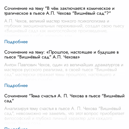
Сочинение на тему "В чём заключается комическое и
трагическое в пьесе А.П. Чехова "Вишнёвый сад"?"
А.П. Чехов, великий мастер тонкого психологизма и
глубоких эмоциональных переживаний, создал свою пьесу
«Вишнёвый сад» как многослойное произведение,
сочетающее в себе элементы ком
...
Сочинение на тему: «Прошлое, настоящее и будущее в
пьесе "Вишнёвый сад" А.П. Чехова»
Антон Павлович Чехов, один из величайших драматургов и
мастеров русского реализма, в своей пьесе "Вишнёвый
сад" мастерски отражает темы прошлого, настоящего и
будущего через судьбы
...
Сочинение "Тема счастья А. П. Чехова в пьесе "Вишнёвый
сад"
Анализируя тему счастья в пьесе А. П. Чехова "Вишнёвый
сад", невозможно не заметить, что этот вопрос приобретает
философский и глубоко личный характер для каждого
героя. Чехов созд
...