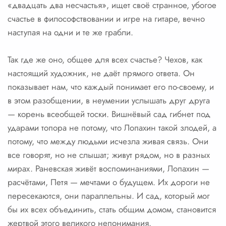
«двадцать два несчастья», ищет своё странное, убогое
счастье в философствовании и игре на гитаре, вечно
наступая на одни и те же грабли.
Так где же оно, общее для всех счастье? Чехов, как
настоящий художник, не даёт прямого ответа. Он
показывает нам, что каждый понимает его по-своему, и
в этом разобщении, в неумении услышать друг друга
— корень всеобщей тоски. Вишнёвый сад гибнет под
ударами топора не потому, что Лопахин такой злодей, а
потому, что между людьми исчезла живая связь. Они
все говорят, но не слышат; живут рядом, но в разных
мирах. Раневская живёт воспоминаниями, Лопахин —
расчётами, Петя — мечтами о будущем. Их дороги не
пересекаются, они параллельны. И сад, который мог
бы их всех объединить, стать общим домом, становится
жертвой этого великого непонимания.