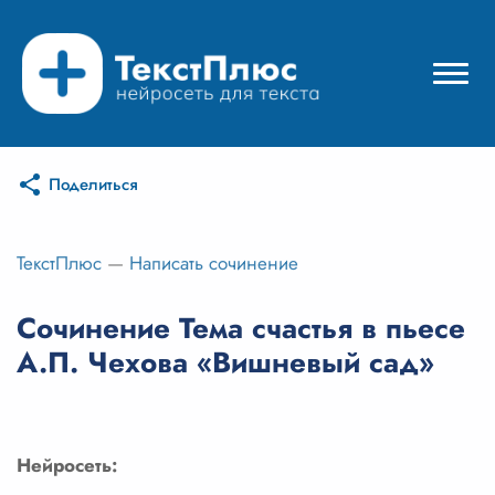
Поделиться
Режимы нейросети
Цены
ТекстПлюс
—
Написать сочинение
Вход
Сочинение Тема счастья в пьесе
А.П. Чехова «Вишневый сад»
Вход с Telegram
Нейросеть: