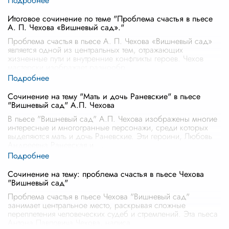
Итоговое сочинение по теме "Проблема счастья в пьесе
А. П. Чехова «Вишневый сад»."
Проблема счастья в пьесе А. П. Чехова «Вишневый сад»
является одной из центральных тем, отражающих
жизненные пути и внутренние конфликты героев. Чехов
мастерски изображает разнообр
...
Сочинение на тему "Мать и дочь Раневские" в пьесе
"Вишневый сад" А.П. Чехова
В пьесе "Вишневый сад" А.П. Чехова изображены многие
интересные и многогранные персонажи, среди которых
выделяются мать и дочь Раневские. Эти героини, Любовь
Андреевна Раневская и
...
Сочинение на тему: проблема счастья в пьесе Чехова
"Вишневый сад"
Проблема счастья в пьесе Чехова "Вишневый сад"
занимает центральное место, раскрывая сложные
переплетения человеческих судеб и стремлений. Эта пьеса
Антона Павловича Чехова, написа
...