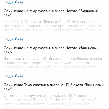
Сочинение на тему счастье в пьесе Чехова "Вишневый
сад"
По пьесе А.П. Чехова "Вишневый сад" можно говорить
много и разнообразно, так как произведение пропитано
множеством символов, аллегорий и подтекстов. Одной из
центральных тем пьесы
...
Сочинение на тему счастья в пьесе Чехова «Вишневый
сад»
Чеховская пьеса «Вишнёвый сад» – это глубокомысленное
произведение, которое затрагивает многие аспекты
человеческой жизни, одной из основных тем является
счастье. В центре этой пье
...
Сочинение Тема счастья в пьесе А. П. Чехова "Вишневый
сад"
Сочинение на тему счастья в пьесе А. П. Чехова
"Вишневый сад" Пьеса А. П. Чехова "Вишневый сад"
является классикой русской литературы, в которой
отображается многое из человеческо
...