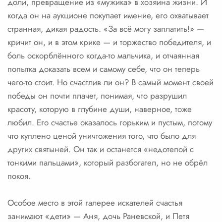
доли, превращение из «мужика» в хозяина жизни. И
когда он на аукционе покупает имение, его охватывает
странная, дикая радость. «За всё могу заплатить!» —
кричит он, и в этом крике — и торжество победителя, и
боль оскорблённого когда-то мальчика, и отчаянная
попытка доказать всем и самому себе, что он теперь
чего-то стоит. Но счастлив ли он? В самый момент своей
победы он почти плачет, понимая, что разрушил
красоту, которую в глубине души, наверное, тоже
любил. Его счастье оказалось горьким и пустым, потому
что куплено ценой уничтожения того, что было для
других святыней. Он так и останется «недотепой с
тонкими пальцами», который разбогател, но не обрёл
покоя.
Особое место в этой галерее искателей счастья
занимают «дети» — Аня, дочь Раневской, и Петя