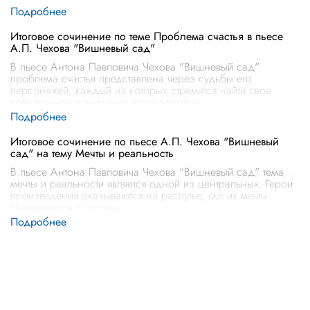
Итоговое сочинение по теме Проблема счастья в пьесе
А.П. Чехова "Вишневый сад"
В пьесе Антона Павловича Чехова "Вишневый сад"
проблема счастья представлена через судьбы его
персонажей, каждый из которых стремится найти свое
собственное понимание этого эфемерн
...
Итоговое сочинение по пьесе А.П. Чехова "Вишневый
сад" на тему Мечты и реальность
В пьесе Антона Павловича Чехова "Вишневый сад" тема
мечты и реальности является одной из центральных. Герои
произведения оказываются на распутье, где их мечты
сталкиваются с суровы
...