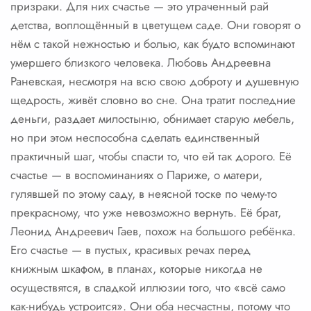
призраки. Для них счастье — это утраченный рай
детства, воплощённый в цветущем саде. Они говорят о
нём с такой нежностью и болью, как будто вспоминают
умершего близкого человека. Любовь Андреевна
Раневская, несмотря на всю свою доброту и душевную
щедрость, живёт словно во сне. Она тратит последние
деньги, раздает милостыню, обнимает старую мебель,
но при этом неспособна сделать единственный
практичный шаг, чтобы спасти то, что ей так дорого. Её
счастье — в воспоминаниях о Париже, о матери,
гулявшей по этому саду, в неясной тоске по чему-то
прекрасному, что уже невозможно вернуть. Её брат,
Леонид Андреевич Гаев, похож на большого ребёнка.
Его счастье — в пустых, красивых речах перед
книжным шкафом, в планах, которые никогда не
осуществятся, в сладкой иллюзии того, что «всё само
как-нибудь устроится». Они оба несчастны, потому что