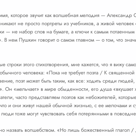
 имя, которое звучит как волшебная мелодия — Александр 
никают не просто портреты из учебников, а живой человек
ихи — не набор слов на бумаге, а ключи к самым потаенны
». В нем Пушкин говорит о самом главном — о том, что знач
е строки этого стихотворения, мне кажется, что я вижу сам
 обычного человека: «Пока не требует поэта / К священной
ение, поэт может быть таким, как все: ходить среди людей
». Он «мельчает» в мире обыденности, его душа «вкушает 
атели, часто представляем поэтов как небожителей, которые
что и они живут нашей обычной жизнью, с ее мелочами и су
 люди тоже могут чувствовать себя потерянными в повседне
но назвать волшебством. «Но лишь божественный глагол / Д