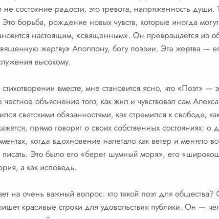
о не состояние радости, это тревога, напряженность души. 
 Это борьба, рождение новых чувств, которые иногда могу
тановится настоящим, «священным». Он превращается из о
т «священную жертву» Аполлону, богу поэзии. Эта жертва — 
служения высокому.
стихотворении вместе, мне становится ясно, что «Поэт» — 
ое честное объяснение того, как жил и чувствовал сам Алек
отился светскими обязанностями, как стремился к свободе, ка
 кажется, прямо говорит о своих собственных состояниях: о д
ментах, когда вдохновение налетало как ветер и меняло вс
ы писать. Это было его «берег шумный моря», его «широк
ория, а как исповедь.
ет на очень важный вопрос: кто такой поэт для общества? 
о пишет красивые строки для удовольствия публики. Он — че