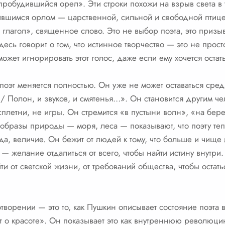
 пробудившийся орел». Эти строки похожи на взрыв света в
ившимся орлом — царственной, сильной и свободной птице
 глагол», священное слово. Это не выбор поэта, это призы
десь говорит о том, что истинное творчество — это не прост
может игнорировать этот голос, даже если ему хочется оста
поэт меняется полностью. Он уже не может оставаться сре
, / Полон, и звуков, и смятенья…». Он становится другим ч
плетни, не игры. Он стремится «в пустыни волн», «на бер
бразы природы — моря, леса — показывают, что поэту теп
да, величие. Он бежит от людей к тому, что больше и чище
 — желание отдалиться от всего, чтобы найти истину внутри.
йти от светской жизни, от требований общества, чтобы оста
отворении — это то, как Пушкин описывает состояние поэта
т о красоте». Он показывает это как внутреннюю революцию