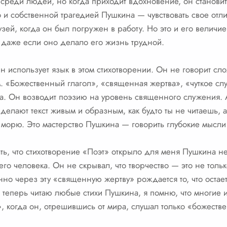
 среди людей, но когда приходит вдохновение, он становит
о и собственной трагедией Пушкина — чувствовать свое отл
зей, когда он был погружен в работу. Но это и его величие
, даже если оно делало его жизнь трудной.
н использует язык в этом стихотворении. Он не говорит сл
«Божественный глагол», «священная жертва», «чуткое слух
а. Он возводит поэзию на уровень священного служения.
делают текст живым и образным, как будто ты не читаешь, 
к морю. Это мастерство Пушкина — говорить глубокие мысли
ть, что стихотворение «Поэт» открыло для меня Пушкина не 
его человека. Он не скрывал, что творчество — это не тольк
но через эту «священную жертву» рождается то, что остает
я теперь читаю любые стихи Пушкина, я помню, что многие 
 когда он, отрешившись от мира, слушал только «божестве