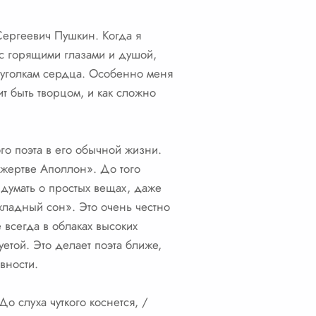
Сергеевич Пушкин. Когда я
 с горящими глазами и душой,
м уголкам сердца. Особенно меня
ит быть творцом, и как сложно
ого поэта в его обычной жизни.
 жертве Аполлон». До того
, думать о простых вещах, даже
хладный сон». Это очень честно
 всегда в облаках высоких
етой. Это делает поэта ближе,
вности.
о слуха чуткого коснется, /