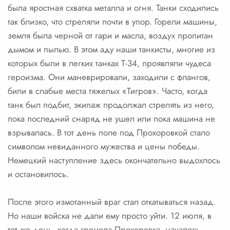
была яростная схватка металла и огня. Танки сходились
так близко, что стреляли почти в упор. Горели машины,
земля была черной от гари и масла, воздух пропитан
дымом и пылью. В этом аду наши танкисты, многие из
которых были в легких танках Т-34, проявляли чудеса
героизма. Они маневрировали, заходили с флангов,
били в слабые места тяжелых «Тигров». Часто, когда
танк был подбит, экипаж продолжал стрелять из него,
пока последний снаряд не ушел или пока машина не
взрывалась. В тот день поле под Прохоровкой стало
символом невиданного мужества и цены победы.
Немецкий наступление здесь окончательно выдохлось
и остановилось.
После этого измотанный враг стал откатываться назад.
Но наши войска не дали ему просто уйти. 12 июля, в
тот же день, когда гремела Прохоровка, началось