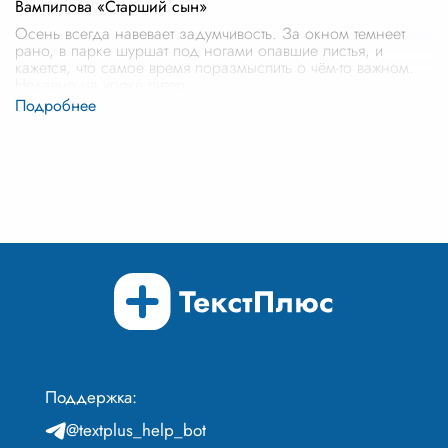
Вампилова «Старший сын»
Осень всегда навевает задумчивость. За окном темнеет
рано, в парке шуршат под ногами опавшие листья, и
кажется, что самое время поразмыслить о чём-то важном.
Недавно на уроке литер
...
Поддержка:
@textplus_help_bot