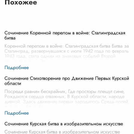
Похожее
Сочинение Коренной перелом в войне: Сталинградская
битва
Коренной перелом в войне: Сталинградская битва Битва за
Сталинград, развернувшаяся с июля 1942 года по февраль
1943 года, стала одним из знаковых событий Второй
мировой войны. Это
...
Сочинение Стихотворение про Движение Первых Курской
области
Посреди равнин бескрайних, Где просторы плещут сине,
Рождаются сердца отважных, В Курской области, народе
дивной. Здесь движение первых зародилось Средь полей,
ручьев, дубрав. Все
...
Сочинение Курская битва в изобразительном искусстве
Сочинение Курская битва в изобразительном искусстве