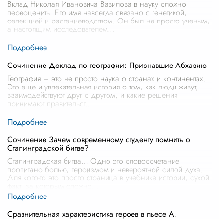
Вклад Николая Ивановича Вавилова в науку сложно
переоценить. Его имя навсегда связано с генетикой,
селекцией и растениеводством. Он был не просто ученым,
а настоящим исследователем
...
Сочинение Доклад по географии: Признавшие Абхазию
География – это не просто наука о странах и континентах.
Это еще и увлекательная история о том, как люди живут,
взаимодействуют друг с другом, и какие решения
принимают правительст
...
Сочинение Зачем современному студенту помнить о
Сталинградской битве?
Сталинградская битва… Одно это словосочетание
пропитано болью, героизмом и невероятной силой духа.
Для кого-то это просто страница в учебнике истории, сухой
факт, за которым сложно
...
Сравнительная характеристика героев в пьесе А.