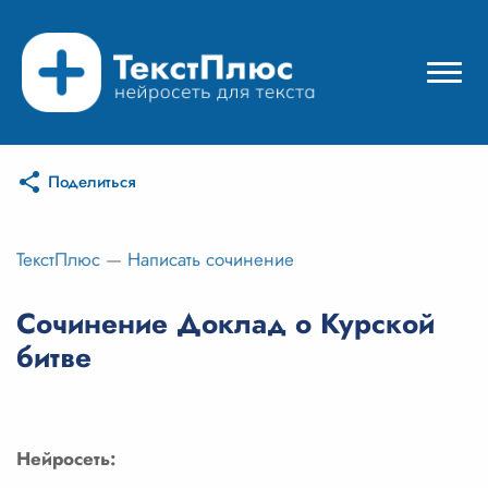
Поделиться
Режимы нейросети
Цены
ТекстПлюс
—
Написать сочинение
Вход
Сочинение Доклад о Курской
битве
Вход с Telegram
Нейросеть: