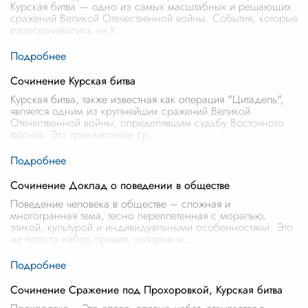
Курская битва — одно из самых масштабных и решающих
сражений Великой Отечественной войны. События, которые
разворачивались на К
...
Сочинение Курская битва
Курская битва, также известная как операция "Цитадель",
является одним из крупнейших сражений Великой
Отечественной войны, определявшим судьбу Восточного
фронта. Это грандиозное ср
...
Сочинение Доклад о поведении в обществе
Поведение человека в обществе – сложная и
многогранная тема, тесно переплетенная с моралью,
этикой, культурой и индивидуальными особенностями. Это
не просто набор правил, которые н
...
Сочинение Сражение под Прохоровкой, Курская битва