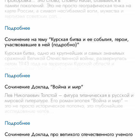
Прохоровка… Это слово, словно набат, отзывается в
памяти поколений. Это не просто географическая точка на
карте России, а символ несгибаемой воли, мужества и
героизма советских сол
...
Сочинение на тему "Курская битва и ее события, герои,
участвовавшие в ней (подробно)"
Курская битва, одно из крупнейших и самых значимых
сражений Великой Отечественной войны, развернулась
летом 1943 года на территории Курской области и
прилегающих районов. Она стала
...
Сочинение Доклад "Война и мир"
Лев Николаевич Толстой – фигура титаническая в русской и
мировой литературе. Его роман-эпопея "Война и мир" –
это не просто историческое полотно, это глубочайшее
исследование челов
...
Сочинение Доклад про великого отечественного ученого