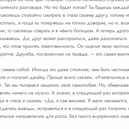
риятного разговора. Но что будет потом? Ты будешь каждый
 сможешь спокойно смотреть в глаза своему другу, потому ч
сплыть, и тогда ты потеряешь не только доверие, но и, воз
чи, то сможешь соврать и в чём-то большом. А теперь друг
азываешь. Да, друг может расстроиться, даже разозлиться. 
 что готов принять ответственность. Он оценит твою честн
ё крепче. Дружба, построенная на правде, — это самая креп
с самим собой. Иногда это даже сложнее, чем быть честным
оте и получил двойку. Проще всего сказать: «Учительница 
 Так мы пытаемся защитить своё самолюбие. Но, обманывая
равлять ничего не нужно. А значит, в следующий раз история
е в глаза и сказать: «Да, я сам виноват. Я мало занимался,
 сделать выводы, исправиться и в следующий раз получить 
ильное направление для роста. Без такого внутреннего комп