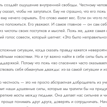
сть создаёт ощущение внутренней свободы. Честному челов
у сказал, чтобы не запутаться. Ему не страшно, что его лож
 ему нечего скрывать. Его слово имеет вес. Если он что-то 
но положиться. Его уважают. И самое главное — он сам себ
з чистоты своих поступков и мыслей. Ложь же, даже самая 
ий голос совести, который шепчет: «Это было неправильно
сложные ситуации, когда сказать правду кажется невероят
яжёлыми новостями. Но и тут важно найти в себе силы быть 
ддержкой. Потому что ложь «во спасение» часто оказывает
ствовать себя обманутым дважды: из-за самой ситуации и и
то честность — это не просто абстрактная добродетель из у
мит наши душевные силы, которые мы тратили бы на прид
крепкие мосты между людьми. Она делает нас сильнее и ч
м проще понимать друг друга, доверять и сотрудничать. Нач