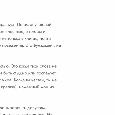
равду». Потом от учителей:
они честные, а лжецы и
не только в книгах, но и в
о поведения. Это фундамент, на
стью. Это когда твои слова не
ет быть стыдно или последует
мира. Когда ты честен, ты не
ь крепкий, надёжный дом из
чень хорошо, допустим,
 и сказать, что потерял. На