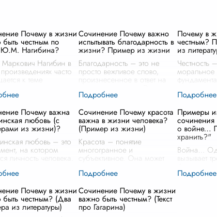
ение Почему в жизни
Сочинение Почему важно
Почему в ж
 быть честным по
испытывать благодарность в
честным? П
у Ю.М. Нагибина?
жизни? Пример из жизни
из литерат
Маркович Нагибин в
Благодарность – это не
Честность –
 произведениях часто
просто вежливое слово,
моральное к
ается к теме
произнесенное в ответ на
фундамента
ости, рассматривая её
оказанную услугу. Это
определяю
осто как моральное
глубокое, искреннее чувство
нашей жизн
тво, но и как основу
признательности за все
своеобраз
нение Почему важна
Сочинение Почему красота
Примеры и
оотношений между
хорошее, что есть в нашей
позволяющ
инская любовь (с
важна в жизни человека?
сочинения 
и. Честн
...
жизни. Это
...
ориентирова
рами из жизни)?
(Пример из жизни)
о войне...
хранить?"
инская любовь – это
Красота – понятие
мент, на котором
многогранное и
Война… Од
тся личность человека.
субъективное. Она может
вызывает тр
 просто чувство, это
проявляться в самых разных
Даже для те
ловная и
формах: в искусстве,
ее ужасы на
бъемлющая поддержка,
природе, человеческих
страшных ле
ение Почему в жизни
Сочинение Почему в жизни
ая сопровождает нас
отношениях, поступках и
сердцах. М
 быть честным? (Два
важно быть честным? (Текст
отяжении
...
даже в обыденных вещах.
документал
ра из литературы)
про Гагарина)
Но по
...
слыши
...