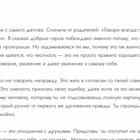
 с самого детства. Сначала от родителей: «Говори всегда п
и». В сказках добрые герои побеждают именно потому, что 
 проигрыше. Но задумываемся ли мы, почему это так важно 
 кажется, что честность — это не просто правило хорошег
доверие, уважение и даже уважение к самому себе.
ько не говорить неправду. Это жить в согласии со своей сове
 Это смелость признать свою ошибку, даже если за это мож
ому человеку, которому ты не подсовываешь ложную картину 
оторый рухнет от первого же дуновения правды. Ты строиш
окойно.
— это отношения с друзьями. Представь: ты поступил не о
которую он тебе дал почитать. Можно попытаться спрятать её