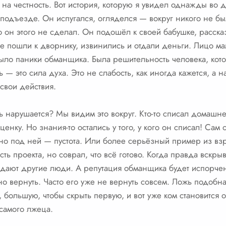
на честность. Вот история, которую я увидел однажды во 
 подъезде. Он испугался, огляделся — вокруг никого не был
о он этого не сделал. Он подошёл к своей бабушке, расска
сте пошли к дворнику, извинились и отдали деньги. Лицо м
было паники обманщика. Была решительность человека, кот
ть — это сила духа. Это не слабость, как иногда кажется, а
 свои действия.
ть нарушается? Мы видим это вокруг. Кто-то списал домашн
нку. Но знания-то остались у того, у кого он списал! Сам 
но под ней — пустота. Или более серьёзный пример из взр
ь проекта, но соврал, что всё готово. Когда правда вскрыв
адают другие люди. А репутация обманщика будет испорче
но вернуть. Часто его уже не вернуть совсем. Ложь подобн
, большую, чтобы скрыть первую, и вот уже ком становится
самого лжеца.