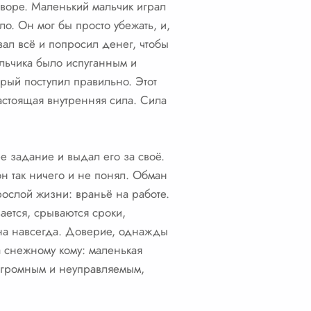
дворе. Маленький мальчик играл
о. Он мог бы просто убежать, и,
зал всё и попросил денег, чтобы
альчика было испуганным и
орый поступил правильно. Этот
 настоящая внутренняя сила. Сила
ее задание и выдал его за своё.
он так ничего и не понял. Обман
ослой жизни: враньё на работе.
ается, срываются сроки,
на навсегда. Доверие, однажды
а снежному кому: маленькая
 огромным и неуправляемым,