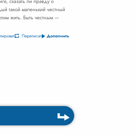
ге, сказать ли правду о
дый такой маленький честный
отим жить. Быть честным —
пировать
Переписать
Дополнить