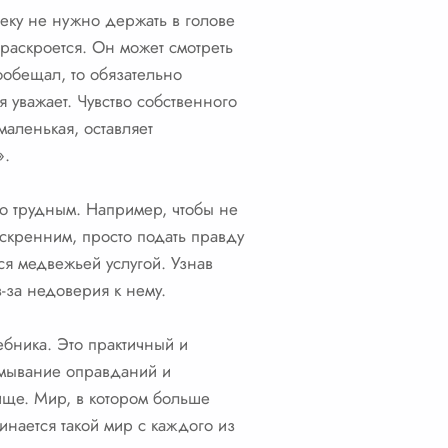
еку не нужно держать в голове
ь раскроется. Он может смотреть
пообещал, то обязательно
я уважает. Чувство собственного
маленькая, оставляет
».
но трудным. Например, чтобы не
искренним, просто подать правду
ся медвежьей услугой. Узнав
з-за недоверия к нему.
чебника. Это практичный и
умывание оправданий и
ище. Мир, в котором больше
инается такой мир с каждого из