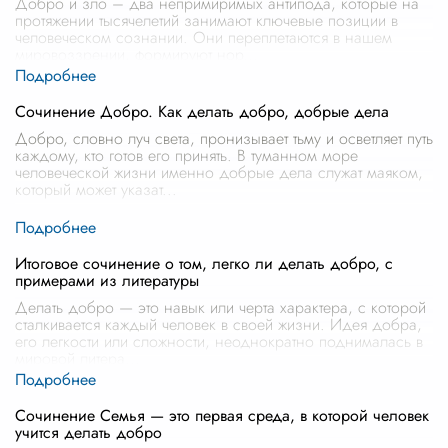
Добро и зло – два непримиримых антипода, которые на
протяжении тысячелетий занимают ключевые позиции в
человеческом сознании. Они переплетаются в нашем
мировоззрении, формируют нор
...
Сочинение Добро. Как делать добро, добрые дела
Добро, словно луч света, пронизывает тьму и осветляет путь
каждому, кто готов его принять. В туманном море
человеческой жизни именно добрые дела служат маяком,
который может указат
...
Итоговое сочинение о том, легко ли делать добро, с
примерами из литературы
Делать добро — это навык или черта характера, с которой
сталкивается каждый человек в своей жизни. Идея добра,
его легкости или сложности, неоднократно поднималась в
мировой литера
...
Сочинение Семья — это первая среда, в которой человек
учится делать добро