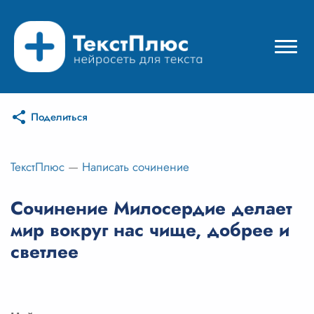
Поделиться
Режимы нейросети
Цены
ТекстПлюс
—
Написать сочинение
Вход
Сочинение Милосердие делает
мир вокруг нас чище, добрее и
Вход с Telegram
светлее