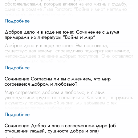
обстоятельствами, которые влияют на его жизнь и судьбу,
однако в романе Льва Толстого "Война и мир" наглядно
показано, что окончательная фо
...
Доброе дело и в воде не тонет. Сочинение с двумя
примерами из литературы "Война и мир"
Доброе дело и в воде не тонет. Эта пословица,
существующая веками, справедливо подчеркивает вечное,
непреходящее значение добрых поступков. Они оставляют
след в сердцах людей, пере
...
Сочинение Согласны ли вы с мнением, что мир
согревается добром и любовью?
Мир согревается добром и любовью, и с этим
утверждением трудно не согласиться. Как часто, погружаясь
в суматоху повседневной жизни, мы забываем о тех
мгновениях тепла и заботы, кот
...
Сочинение Добро и зло в современном мире (об
отношении людей, сущности добра и зла)