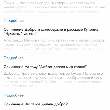
Семья — это первая среда, в которой человек учится
делать добро. В самом начале своей жизни каждый из нас
окружён близкими людьми, которые становятся нашими
первыми наставниками и
...
Сочинение Добро и милосердие в рассказе Куприна
"Чудесный доктор"
Александр Иванович Куприн, признанный мастер русской
прозы, в своем небольшом, но удивительно глубоком
рассказе "Чудесный доктор" поднимает вечные вопросы
добра, милосердия и челов
...
Сочинение На тему "Добро делает мир лучше"
Добро… Простое слово, всего четыре буквы. Но сколько
смысла, сколько глубины, сколько преобразующей силы
вложено в это понятие! Добро – это не просто отсутствие
зла. Это активное д
...
Сочинение Что такое делать добро?