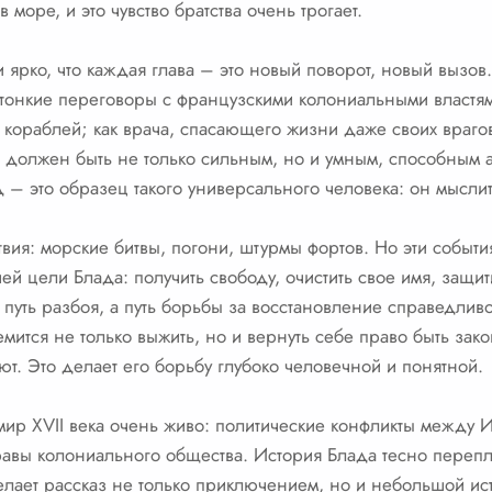
море, и это чувство братства очень трогает.
и ярко, что каждая глава – это новый поворот, новый вызо
 тонкие переговоры с французскими колониальными властями
кораблей; как врача, спасающего жизни даже своих врагов
й должен быть не только сильным, но и умным, способным а
 – это образец такого универсального человека: он мысли
твия: морские битвы, погони, штурмы фортов. Но эти событи
ей цели Блада: получить свободу, очистить свое имя, защитит
 путь разбоя, а путь борьбы за восстановление справедлив
мится не только выжить, но и вернуть себе право быть за
ют. Это делает его борьбу глубоко человечной и понятной.
мир XVII века очень живо: политические конфликты между
нравы колониального общества. История Блада тесно переп
елает рассказ не только приключением, но и небольшой и