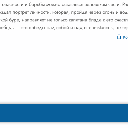
ире опасности и борьбы можно оставаться человеком чести. 
здал портрет личности, которая, пройдя через огонь и воду
рской буре, направляет не только капитана Блада к его счастл
победы – это победы над собой и над circumstances, не те
Ко