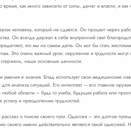
о время, как много зависело от силы, денег и власти, и как 
ром человека, который не сдается. Он прошел через рабст
ства. Он всегда держал в себе внутренний свет благородст
ределяют, кто мы на самом деле. Он мог бы стать жестоким
пам. Это очень важный урок: окружение и трудности могут
 стержень, наши основные ценности.
сти умения и знания. Блад использует свои медицинские нав
для анализа ситуаций. Его интеллект – его главное оружие
 в любой области – будь то учеба, будущая работа или про
к успеху и преодолению трудностей.
рассказ о поиске своего пути. Одиссея – это долгое путеш
ию своего имени действительно является такой одиссеей. Н