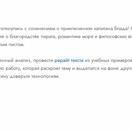
толкнулись с сочинением о приключениях капитана Блада! 
 о благородстве пирата, романтике моря и философских 
тым листом.
венный анализ, провести
рерайт текста
из учебных примеров
ую работу, которая раскроет тему и выделится на фоне друг
тину доверьте технологиям.