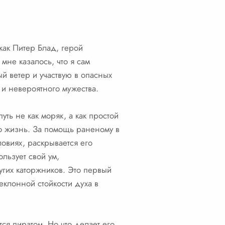
как Питер Блад, герой
мне казалось, что я сам
й ветер и участвую в опасных
 и невероятного мужества.
ть не как моряк, а как простой
его жизнь. За помощь раненому в
ловиях, раскрывается его
льзует свой ум,
угих каторжников. Это первый
еклонной стойкости духа в
ся пиратом. Но что делает его