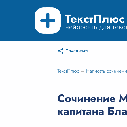
Поделиться
ТекстПлюс
—
Написать сочинен
Сочинение М
капитана Бл