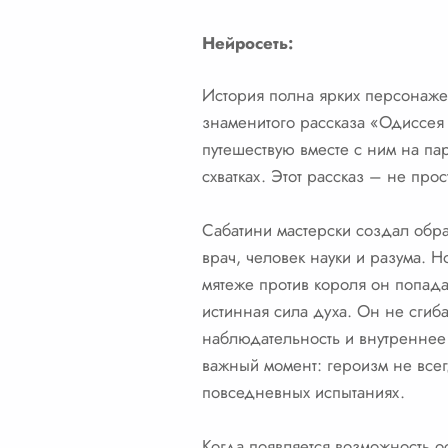
Нейросеть:
История полна ярких персонажей
знаменитого рассказа «Одиссея к
путешествую вместе с ним на па
схватках. Этот рассказ – не про
Сабатини мастерски создал обра
врач, человек науки и разума. Н
мятеже против короля он попадае
истинная сила духа. Он не сгиба
наблюдательность и внутреннее 
важный момент: героизм не всег
повседневных испытаниях.
Когда появляется возможность ос