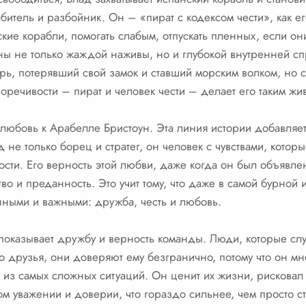
тель и разбойник. Он – «пират с кодексом чести», как ег
ские корабли, помогать слабым, отпускать пленных, если он
аны не только жаждой наживы, но и глубокой внутренней с
рь, потерявший свой замок и ставший морским волком, но
оречивости – пират и человек чести – делает его таким ж
юбовь к Арабелле Бристоун. Эта линия истории добавляет 
 не только борец и стратег, он человек с чувствами, котор
ости. Его верность этой любви, даже когда он был объявлен
тво и преданность. Это учит тому, что даже в самой бурной
нными и важными: дружба, честь и любовь.
 показывает дружбу и верность команды. Люди, которые сл
 друзья, они доверяют ему безгранично, потому что он мн
 из самых сложных ситуаций. Он ценит их жизни, рисковал 
 уважении и доверии, что гораздо сильнее, чем просто ст