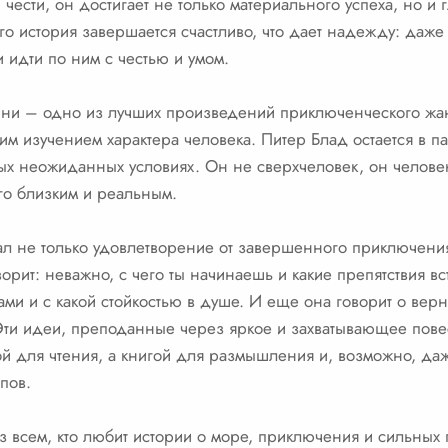
чести, он достигает не только материального успеха, но и 
го история завершается счастливо, что дает надежду: даже
 идти по ним с честью и умом.
атини – одно из лучших произведений приключенческого жа
им изучением характера человека. Питер Блад остается в па
мых неожиданных условиях. Он не сверхчеловек, он челове
его близким и реальным.
овал не только удовлетворение от завершенного приключения
рит: неважно, с чего ты начинаешь и какие препятствия вст
ми и с какой стойкостью в душе. И еще она говорит о вер
Эти идеи, преподанные через яркое и захватывающее пов
гой для чтения, а книгой для размышления и, возможно, д
пов.
з всем, кто любит истории о море, приключения и сильны