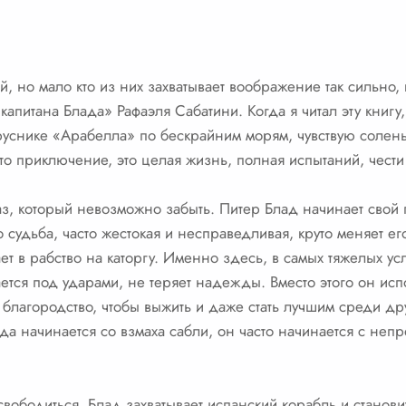
, но мало кто из них захватывает воображение так сильно, 
апитана Блада» Рафаэля Сабатини. Когда я читал эту книгу, 
руснике «Арабелла» по бескрайним морям, чувствую солены
сто приключение, это целая жизнь, полная испытаний, чести
з, который невозможно забыть. Питер Блад начинает свой пу
о судьба, часто жестокая и несправедливая, круто меняет 
т в рабство на каторгу. Именно здесь, в самых тяжелых ус
ется под ударами, не теряет надежды. Вместо этого он испо
благородство, чтобы выжить и даже стать лучшим среди др
да начинается со взмаха сабли, он часто начинается с непр
вободиться, Блад захватывает испанский корабль и становит