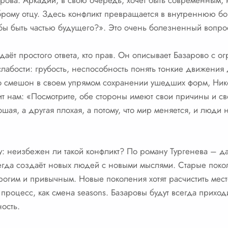
рова. Аркадий, в свою очередь, хочет быть современным,
оброму отцу. Здесь конфликт превращается в внутреннюю бо
бы быть частью будущего?». Это очень болезненный вопро
даёт простого ответа, кто прав. Он описывает Базарово с о
 слабости: грубость, неспособность понять тонкие движения
о смешон в своем упрямом сохранении ушедших форм, Ник
рит нам: «Посмотрите, обе стороны имеют свои причины и с
ошая, а другая плохая, а потому, что мир меняется, и люди н
: неизбежен ли такой конфликт? По роману Тургенева – да
егда создаёт новых людей с новыми мыслями. Старые поко
орогим и привычным. Новые поколения хотят расчистить мес
й процесс, как смена seasons. Базаровы будут всегда прихо
ость.