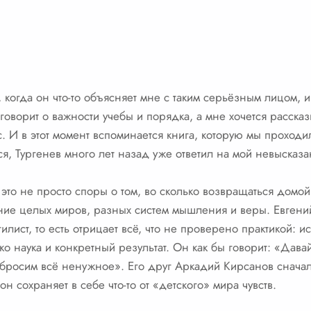
, когда он что-то объясняет мне с таким серьёзным лицом,
говорит о важности учебы и порядка, а мне хочется рассказ
ас. И в этот момент вспоминается книга, которую мы прохо
ся, Тургенев много лет назад уже ответил на мой невысказ
то не просто споры о том, во сколько возвращаться домой 
ние целых миров, разных систем мышления и веры. Евгени
ист, то есть отрицает всё, что не проверено практикой: иск
ко наука и конкретный результат. Он как бы говорит: «Давай
ыбросим всё ненужное». Его друг Аркадий Кирсанов сначала
он сохраняет в себе что-то от «детского» мира чувств.