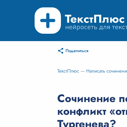
Поделиться
ТекстПлюс
—
Написать сочинен
Сочинение п
конфликт «от
Тургенева?