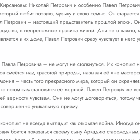
я Кирсановы: Николай Петрович и особенно Павел Петрови
который любит поэзию, музыку и свою семью. Он старается
л Петрович – настоящий представитель прошлой эпохи. Он
ородство, в непреложные правила жизни. Для него важно, к
ляется в их доме, Павел Петрович сразу чувствует в него уг
 Павла Петровича – не могут не столкнуться. Их конфликт 
ров смеётся над красотой природы, называя её «не мастерс
ония – часть того прекрасного мира, который он охраняет
но потом сам становится её жертвой. Павел Петрович же вс
ей верности чувствам. Они не могут договориться, потому ч
 совершенно уникальную призму.
т конфликт не всегда выглядит как открытая война. Иногда он
вич боится показаться своему сыну Аркадию старомодным, 