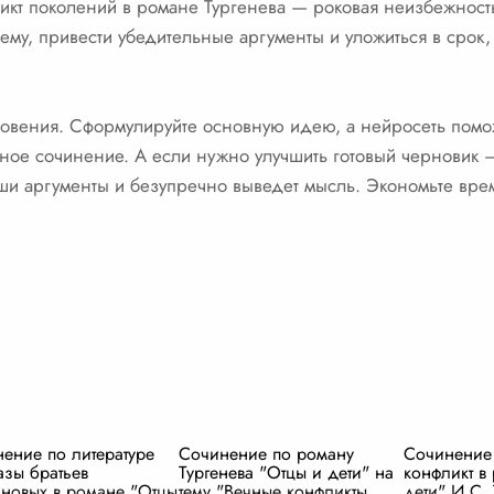
икт поколений в романе Тургенева — роковая неизбежность
тему, привести убедительные аргументы и уложиться в срок
новения. Сформулируйте основную идею, а нейросеть помож
чное сочинение. А если нужно улучшить готовый черновик 
аши аргументы и безупречно выведет мысль. Экономьте вре
ение по литературе
Сочинение по роману
Сочинение
зы братьев
Тургенева "Отцы и дети" на
конфликт в
новых в романе "Отцы
тему "Вечные конфликты
дети" И.С. 