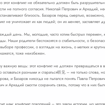
что этот конфликт не обязательно должен быть разрушитель
ли не полного согласия. Николай Петрович и Аркадий, не
станавливают близость. Базаров перед смертью, возможно,
т не уничтожает их как людей; он их меняет, заставляет ду
каждый день. Мы, молодые, часто хотим быстрых перемен,
ды. Наши родители беспокоятся о стабильности, о безопасно
ыборе профессии, о взглядах на жизнь, о мелких и крупн
 кажется, тоже неизбежен.
дну важную вещь: этот конфликт не должен превращаться в 
 оставаться разными и стараться听见 – не только слова, но
рова, и Базаров никогда не пытался понять Павла Петрович
ич и Аркадий смогли сохранить связь, потому что в них был
орит нам: конфликт поколений – это закон истории, но челов