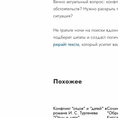
Вечно актуальный вопрос: конфл
обстоятельств? Нужно раскрыть 
ситуация?
Не тратьте ночи на поиски вдох
подберет цитаты и создаст логи
рерайт текста
, который усилит в
Похожее
Конфликт "отцов" и "детей" в
Сочин
романе И. С. Тургенева
"Обра
"Отцы и дети"
Кирса