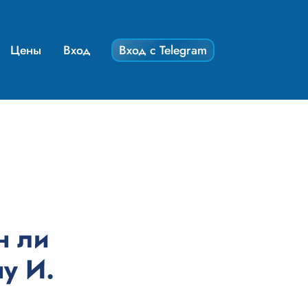
Цены
Вход
Вход с Telegram
н ли
у И.