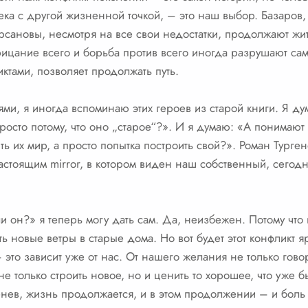
века с другой жизненной точкой, – это наш выбор. Базаров
рсановы, несмотря на все свои недостатки, продолжают жит
трицание всего и борьба против всего иногда разрушают са
ктами, позволяет продолжать путь.
ми, я иногда вспоминаю этих героев из старой книги. Я дум
просто потому, что оно „старое“?». И я думаю: «А понимают
ь их мир, а просто попытка построить свой?». Роман Турген
стоящим mirror, в котором виден наш собственный, сегод
и он?» я теперь могу дать сам. Да, неизбежен. Потому что 
ь новые ветры в старые дома. Но вот будет этот конфликт я
то зависит уже от нас. От нашего желания не только говор
 не только строить новое, но и ценить то хорошее, что уже 
енев, жизнь продолжается, и в этом продолжении – и боль