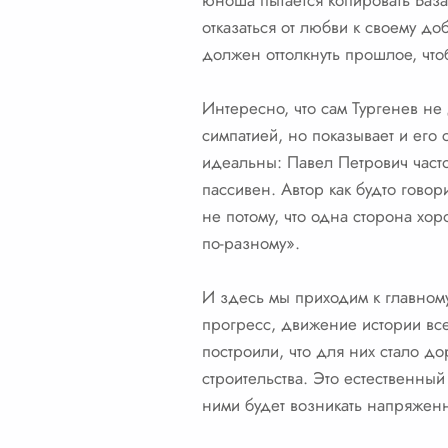
юноша пытается копировать База
отказаться от любви к своему д
должен оттолкнуть прошлое, что
Интересно, что сам Тургенев не 
симпатией, но показывает и его
идеальны: Павел Петрович част
пассивен. Автор как будто гово
не потому, что одна сторона хор
по-разному».
И здесь мы приходим к главному
прогресс, движение истории вс
построили, что для них стало д
строительства. Это естественны
ними будет возникать напряженн