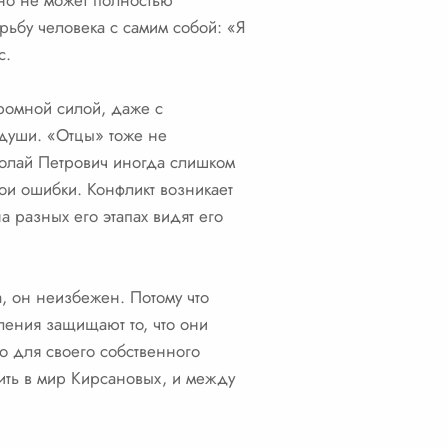
 но не может полностью
рьбу человека с самим собой: «Я
с.
громной силой, даже с
 души. «Отцы» тоже не
олай Петрович иногда слишком
вои ошибки. Конфликт возникает
а разных его этапах видят его
, он неизбежен. Потому что
ления защищают то, что они
то для своего собственного
дить в мир Кирсановых, и между