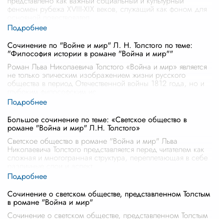
представлено как важный социальный и культурный
феномен рубежа XVIII-XIX веков, служащий как фоном для
основной повествовател
...
Сочинение по "Войне и мир" Л. Н. Толстого по теме:
"Философия истории в романе "Война и мир""
Роман Льва Николаевича Толстого «Война и мир» является
не только эпическим изображением жизни русского
общества в период Отечественной войны 1812 года, но и
глубоким философским ис
...
Большое сочинение по теме: «Светское общество в
романе "Война и мир" Л.Н. Толстого»
Светское общество в романе "Война и мир" Льва
Николаевича Толстого представляется перед читателем как
сложная и многогранная структура, переплетающая в себе
различные слои и аспект
...
Сочинение о светском обществе, представленном Толстым
в романе "Война и мир"
Сочинение о светском обществе, представленном Толстым