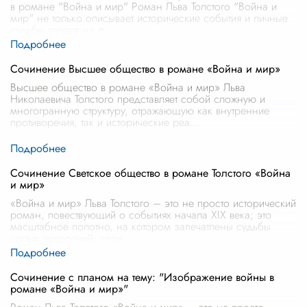
в романе "Война и мир" Роман Льва Толстого "Война и
мир" не только описывает исторические события и личные
судьбы героев на ф
...
Сочинение Высшее общество в романе «Война и мир»
Высшее общество в романе «Война и мир» Льва
Николаевича Толстого представляет собой сложную и
многогранную структуру, отражающую как внутренние
противоречия, так и исторические реа
...
Сочинение Светское общество в романе Толстого «Война
и мир»
«Война и мир» Льва Толстого – это не просто исторический
роман, повествующий о событиях начала XIX века; это
масштабное полотно, на котором запечатлены судьбы
целых поколений, слож
...
Сочинение с планом на тему: "Изображение войны в
романе «Война и мир»"