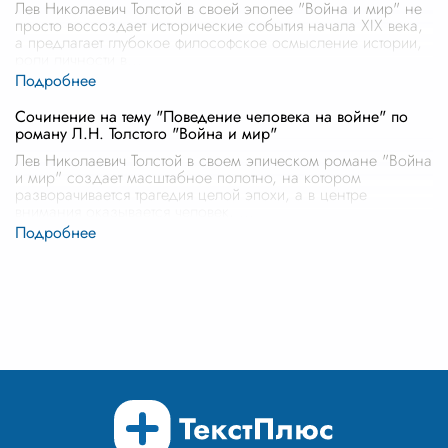
Лев Николаевич Толстой в своей эпопее "Война и мир" не
просто воссоздает исторические события начала XIX века,
а предлагает глубокое философское осмысление истории,
роли личности в
...
Сочинение на тему "Поведение человека на войне" по
роману Л.Н. Толстого "Война и мир"
Лев Николаевич Толстой в своем эпическом романе "Война
и мир" создает масштабное полотно, на котором
разворачивается трагедия целой эпохи, а в центре
внимания оказывается человек,
...