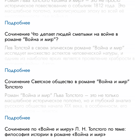
Роман Льва Толстого «Война и мир» – это не просто
историческое повествование о событиях 1812 года. Это
масштабное полотно, живописующее эпоху во всей её
многогранности, где война п
...
Сочинение Что делает людей смелыми на войне в
романе "Война и мир"?
Лев Толстой в своем эпическом романе "Война и мир"
исследует множество аспектов человеческой натуры, и
одним из наиболее ярких является проявление храбрости в
условиях войны. Автор
...
Сочинение Светское общество в романе "Война и мир"
Толстого
Роман "Война и мир" Льва Толстого – это не только
масштабное историческое полотно, но и глубокий анализ
русского общества начала XIX века, в особенности, его
высшего слоя – аристок
...
Сочинение по «Войне и миру» Л. Н. Толстого по теме:
философия истории в романе «Война и мир»