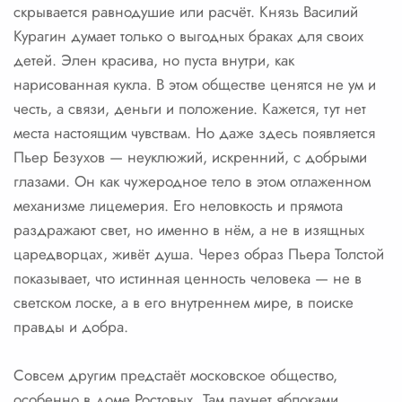
скрывается равнодушие или расчёт. Князь Василий
Курагин думает только о выгодных браках для своих
детей. Элен красива, но пуста внутри, как
нарисованная кукла. В этом обществе ценятся не ум и
честь, а связи, деньги и положение. Кажется, тут нет
места настоящим чувствам. Но даже здесь появляется
Пьер Безухов — неуклюжий, искренний, с добрыми
глазами. Он как чужеродное тело в этом отлаженном
механизме лицемерия. Его неловкость и прямота
раздражают свет, но именно в нём, а не в изящных
царедворцах, живёт душа. Через образ Пьера Толстой
показывает, что истинная ценность человека — не в
светском лоске, а в его внутреннем мире, в поиске
правды и добра.
Совсем другим предстаёт московское общество,
особенно в доме Ростовых. Там пахнет яблоками,