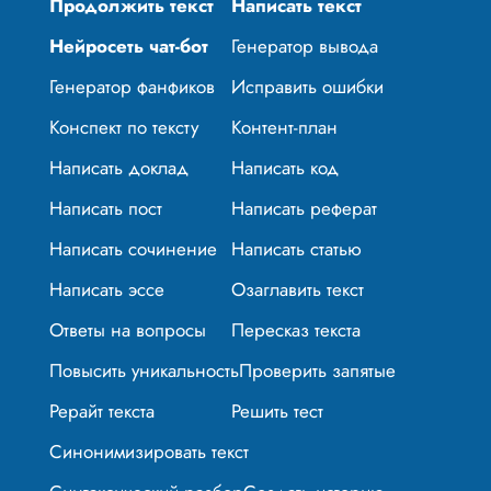
Продолжить текст
Написать текст
Нейросеть чат-бот
Генератор вывода
Генератор фанфиков
Исправить ошибки
Конспект по тексту
Контент-план
Написать доклад
Написать код
Написать пост
Написать реферат
Написать сочинение
Написать статью
Написать эссе
Озаглавить текст
Ответы на вопросы
Пересказ текста
Повысить уникальность
Проверить запятые
Рерайт текста
Решить тест
Синонимизировать текст