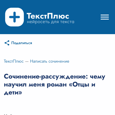
Поделиться
Режимы нейросети
Цены
ТекстПлюс
—
Написать сочинение
Вход
Сочинение-рассуждение: чему
научил меня роман «Отцы и
Вход с Telegram
дети»