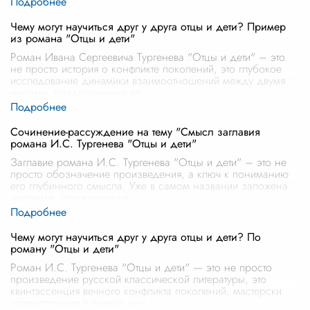
Чему могут научиться друг у друга отцы и дети? Пример
из романа "Отцы и дети"
Роман Ивана Сергеевича Тургенева "Отцы и дети" – это
не просто история о конфликте поколений, это глубокое
исследование динамики взаимоотношений между двумя
мирами, разделенными вр
...
Сочинение-рассуждение на тему "Смысл заглавия
романа И.С. Тургенева "Отцы и дети"
Заглавие романа И.С. Тургенева "Отцы и дети" – это не
просто обозначение произведения, а ключ к пониманию
его глубинного смысла. Уже в самом названии заложена
дилемма, отражающая к
...
Чему могут научиться друг у друга отцы и дети? По
роману "Отцы и дети"
Роман И.С. Тургенева "Отцы и дети" — это не просто
произведение русской классической литературы, это
квинтэссенция вечного конфликта поколений, мастерски
запечатленная в рамках кон
...