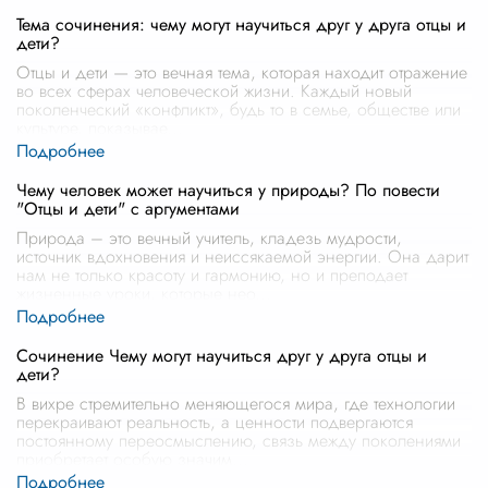
Тема сочинения: чему могут научиться друг у друга отцы и
дети?
Отцы и дети — это вечная тема, которая находит отражение
во всех сферах человеческой жизни. Каждый новый
поколенческий «конфликт», будь то в семье, обществе или
культуре, показывае
...
Чему человек может научиться у природы? По повести
"Отцы и дети" с аргументами
Природа – это вечный учитель, кладезь мудрости,
источник вдохновения и неиссякаемой энергии. Она дарит
нам не только красоту и гармонию, но и преподает
жизненные уроки, которые нео
...
Сочинение Чему могут научиться друг у друга отцы и
дети?
В вихре стремительно меняющегося мира, где технологии
перекраивают реальность, а ценности подвергаются
постоянному переосмыслению, связь между поколениями
приобретает особую значим
...