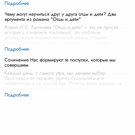
Чему могут научиться друг у друга отцы и дети? Два
аргумента из романа "Отцы и дети"
Роман И.С. Тургенева "Отцы и дети" – это не просто
история о конфликте поколений, это глубокое
исследование взаимоотношений между людьми,
принадлежащими к разным эпохам и придержив
...
Сочинение Нас формируют те поступки, которые мы
совершаем
Каждый день, с самого утра, мы делаем выбор.
Проснуться по первому звонку будильника или
перевернуться на другой бок. Помочь маме накрыть на
стол или сказать, что спешишь. Улыбнуть
...