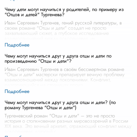
Чему дети могут научиться у родителей, по примеру из
"Отцов и детей" Тургенева?
Иван Сергеевич Тургенев, гений русской литературы, в
своем романе "Отцы и дети" создал не просто
захватывающий сюжет, а глубокое исследование
взаимоотношений между поколениями, их
...
Чему могут научиться друг у друга отцы и дети по
произведению "Отцы и дети"?
Иван Сергеевич Тургенев в своём бессмертном романе
"Отцы и дети" мастерски препарирует вечную проблему
взаимоотношений между поколениями. Конфликт,
разгорающийся на страницах произ
...
Чему могут научиться друг у друга отцы и дети? (по
роману Тургенева "Отцы и дети")
Тургеневский роман "Отцы и дети" – это не просто
история о столкновении разных мировоззрений в России
XIX века. Это вечный архетип, отражающий конфликт между
поколениями, который с
...