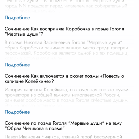
"Мертвые души"" В поэме Н. В. Гоголя "Мертвые души"
город NN предстает перед читателем как собирательный
образ провинциальных
...
Сочинение Как воспринята Коробочка в поэме Гоголя
"Мертвые души"?
В поэме Николая Васильевича Гоголя "Мертвые души"
образ Коробочки занимает важное место среди галереи
персонажей. Коробочка является одной из тех помещиц,
которые встречаются на пу
...
Сочинение Как включается в сюжет поэмы «Повесть о
капитане Копейкине»?
История капитана Копейкина, выхваченная словно лучом
прожектора из общей темноты николаевской России,
занимает особое место в поэме Гоголя «Мертвые души».
Это не просто вставной эп
...
Сочинение по поэме Гоголя "Мертвые души" на тему
"Образ Чичикова в поэме"
Павел Иванович Чичиков, главный герой бессмертной