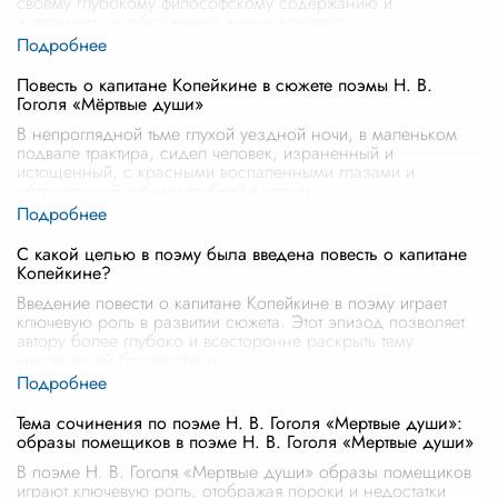
своему глубокому философскому содержанию и
детальному изображению жизни доревол
...
Повесть о капитане Копейкине в сюжете поэмы Н. В.
Гоголя «Мёртвые души»
В непроглядной тьме глухой уездной ночи, в маленьком
подвале трактира, сидел человек, израненный и
истощенный, с красными воспаленными глазами и
обгрызенной зубами трубкой в углу р
...
С какой целью в поэму была введена повесть о капитане
Копейкине?
Введение повести о капитане Копейкине в поэму играет
ключевую роль в развитии сюжета. Этот эпизод позволяет
автору более глубоко и всесторонне раскрыть тему
чиновничьей бесчеловечн
...
Тема сочинения по поэме Н. В. Гоголя «Мертвые души»:
образы помещиков в поэме Н. В. Гоголя «Мертвые души»
В поэме Н. В. Гоголя «Мертвые души» образы помещиков
играют ключевую роль, отображая пороки и недостатки