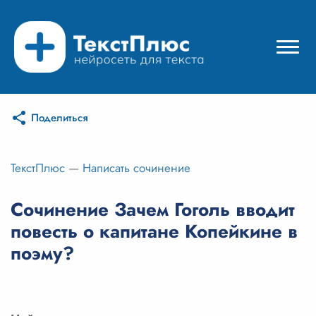
Поделиться
Режимы нейросети
Цены
ТекстПлюс
—
Написать сочинение
Вход
Сочинение Зачем Гоголь вводит
повесть о капитане Копейкине в
Вход с Telegram
поэму?