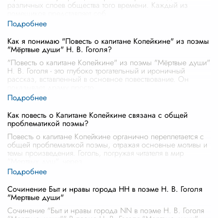
различных слоев общества того времени. Каждый из
помещиков представляет соб
...
Как я понимаю "Повесть о капитане Копейкине" из поэмы
"Мёртвые души" Н. В. Гоголя?
"Повесть о капитане Копейкине" из поэмы "Мёртвые души"
Н. В. Гоголя - это глубоко трогательный и ироничный
рассказ, вставленный в основное повествование. Он
показывает драму просто
...
Как повесть о Капитане Копейкине связана с общей
проблематикой поэмы?
Повесть о капитане Копейкине органично переплетается с
общей проблематикой поэмы, отражая основные мотивы и
темы произведения. Гоголь, погружая читателя в мир
"Мертвых душ", через
...
Сочинение Быт и нравы города НН в поэме Н. В. Гоголя
"Мертвые души"
Сочинение "Быт и нравы города NN в поэме Н. В. Гоголя