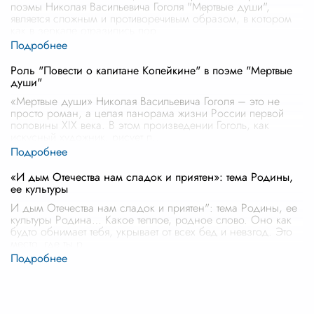
поэмы Николая Васильевича Гоголя "Мертвые души",
является сложным и противоречивым образом, в котором
как в зеркале отразились пор
...
Роль "Повести о капитане Копейкине" в поэме "Мертвые
души"
«Мертвые души» Николая Васильевича Гоголя – это не
просто роман, а целая панорама жизни России первой
половины XIX века. В этом произведении Гоголь, как
искусный художник, рисует п
...
«И дым Отечества нам сладок и приятен»: тема Родины,
ее культуры
И дым Отечества нам сладок и приятен": тема Родины, ее
культуры Родина… Какое теплое, родное слово. Оно как
будто обнимает тебя, укрывает от всех бед и невзгод. Это
место, где ты р
...