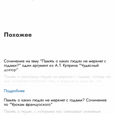
Похожее
Сочинение на тему "Память о каких людях не меркнет с
годами?" один аргумент из А.Т. Куприна "Чудесный
доктор"
Память о некоторых людях не меркнет с годами, потому что
они оставляют глубокий след в сердцах и умах тех, кто
сталкивается с их великими поступками. Одним из таких
людей является
...
Память о каких людях не меркнет с годами? Сочинение
по "Урокам французского"
Память о людях, с которыми нас связывают значимые