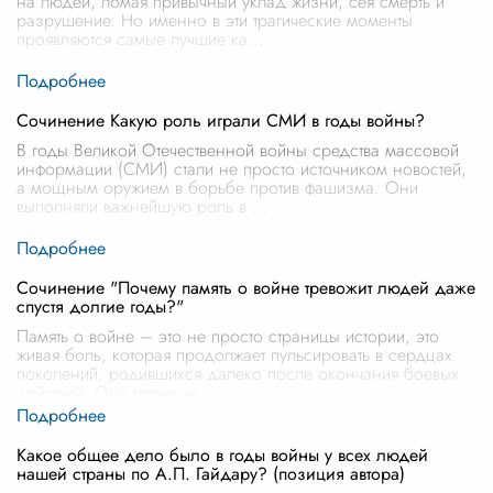
на людей, ломая привычный уклад жизни, сея смерть и
разрушение. Но именно в эти трагические моменты
проявляются самые лучшие ка
...
Сочинение Какую роль играли СМИ в годы войны?
В годы Великой Отечественной войны средства массовой
информации (СМИ) стали не просто источником новостей,
а мощным оружием в борьбе против фашизма. Они
выполняли важнейшую роль в
...
Сочинение "Почему память о войне тревожит людей даже
спустя долгие годы?"
Память о войне – это не просто страницы истории, это
живая боль, которая продолжает пульсировать в сердцах
поколений, родившихся далеко после окончания боевых
действий. Она передае
...
Какое общее дело было в годы войны у всех людей
нашей страны по А.П. Гайдару? (позиция автора)