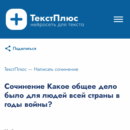
Поделиться
Режимы нейросети
Цены
ТекстПлюс
—
Написать сочинение
Вход
Сочинение Какое общее дело
было для людей всей страны в
Вход с Telegram
годы войны?