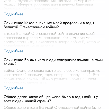
уроки и глубокие переживания, никогда не меркнет с
годами. История, рассказанная в повести Валентина
Распутина "Уроки французского
...
Сочинение Какое значение моей профессии в годы
Великой Отечественной войны?
В годы Великой Отечественной войны значение моей
профессии выросло многократно. Как и многие мои
соотечественники, я оказался в центре событий, которые
потребовали от меня не тольк
...
Сочинение Во имя чего люди совершают подвиги в годы
войны?
Война. Одно это слово заключает в себе концентрацию
человеческой трагедии, горя, потерь и разрушений. Это
время, когда привычный мир рушится, когда ценности
переосмысливаются, а ин
...
Общее дело: какое общее дело было в годы войны у
всех людей нашей страны?
Общее дело в годы Великой Отечественной войны было