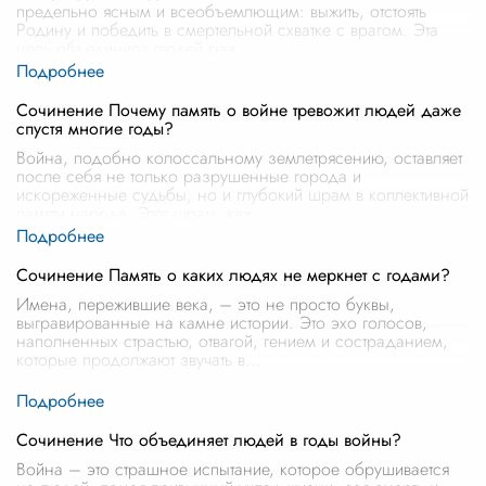
предельно ясным и всеобъемлющим: выжить, отстоять
Родину и победить в смертельной схватке с врагом. Эта
цель объединила людей раз
...
Сочинение Почему память о войне тревожит людей даже
спустя многие годы?
Война, подобно колоссальному землетрясению, оставляет
после себя не только разрушенные города и
искореженные судьбы, но и глубокий шрам в коллективной
памяти народа. Этот шрам, каж
...
Сочинение Память о каких людях не меркнет с годами?
Имена, пережившие века, – это не просто буквы,
выгравированные на камне истории. Это эхо голосов,
наполненных страстью, отвагой, гением и состраданием,
которые продолжают звучать в
...
Сочинение Что объединяет людей в годы войны?
Война – это страшное испытание, которое обрушивается