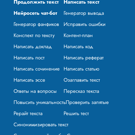
Продолжить текст
Написать текст
Нейросеть чат-бот
Генератор вывода
Генератор фанфиков
Исправить ошибки
Конспект по тексту
Контент-план
Написать доклад
Написать код
Написать пост
Написать реферат
Написать сочинение
Написать статью
Написать эссе
Озаглавить текст
Ответы на вопросы
Пересказ текста
Повысить уникальность
Проверить запятые
Рерайт текста
Решить тест
Синонимизировать текст