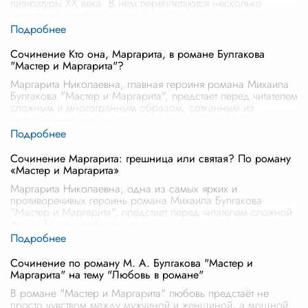
литературы XX века. В нем переплетаются несколько
сюжетных линий: сатирическ
...
Сочинение Кто она, Маргарита, в романе Булгакова
"Мастер и Маргарита"?
Маргарита Николаевна, главная героиня романа Михаила
Булгакова "Мастер и Маргарита", предстает перед читателем
сложным и многогранным образом, сотканным из
переплетения реальности
...
Сочинение Маргарита: грешница или святая? По роману
«Мастер и Маргарита»
Маргарита Николаевна, одна из самых ярких и
противоречивых героинь романа Михаила Булгакова
"Мастер и Маргарита", предстает перед читателем сложной
фигурой, чья судьба является отр
...
Сочинение по роману М. А. Булгакова "Мастер и
Маргарита" на тему "Любовь в романе"
В романе "Мастер и Маргарита" любовь предстаёт не
просто чувством между мужчиной и женщиной, а мощной,