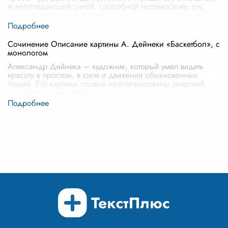
всепоглощающей силой, способной противостоять злу,
преодолевать время и даже
...
Сочинение Описание картины А. Дейнеки «Баскетбол», с
монологом
Александр Дейнека – художник, который умел видеть
красоту в простом, в силе и движении обыкновенных
людей. Его картины словно наэлектризованы энергией,
заставляют почувствовать себ
...