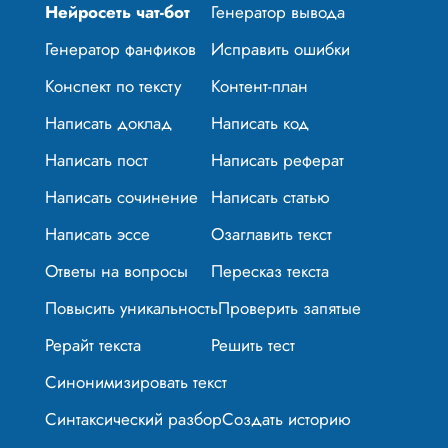
Нейросеть чат-бот
Генератор вывода
Генератор фанфиков
Исправить ошибки
Конспект по тексту
Контент-план
Написать доклад
Написать код
Написать пост
Написать реферат
Написать сочинение
Написать статью
Написать эссе
Озаглавить текст
Ответы на вопросы
Пересказ текста
Повысить уникальность
Проверить запятые
Рерайт текста
Решить тест
Синонимизировать текст
Синтаксический разбор
Создать историю