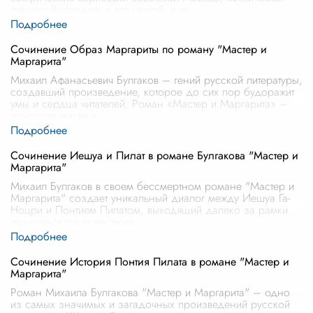
линия с Воландом и его свитой, и гл
...
Сочинение Образ Маргариты по роману "Мастер и
Маргарита"
Михаил Афанасьевич Булгаков – гений русской литературы,
создавший произведение, которое до сих пор будоражит
умы и сердца читателей. Роман «Мастер и Маргарита» –
это сплав мистики,
...
Сочинение Иешуа и Пилат в романе Булгакова "Мастер и
Маргарита"
Михаил Булгаков в своем бессмертном романе "Мастер и
Маргарита" создает уникальный диалог между Иешуа Га-
Ноцри и Понтием Пилатом, выходящий далеко за рамки
евангельского повествова
...
Сочинение История Понтия Пилата в романе "Мастер и
Маргарита"
Роман Михаила Булгакова "Мастер и Маргарита" – одно
из самых значимых и загадочных произведений русской