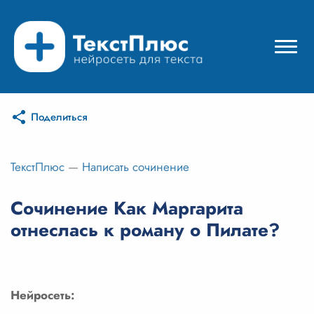
Поделиться
Режимы нейросети
Цены
ТекстПлюс
—
Написать сочинение
Вход
Сочинение Как Маргарита
отнеслась к роману о Пилате?
Вход с Telegram
Нейросеть: