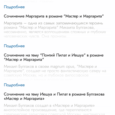
реализм и мистика, сатирич
...
Сочинение Маргарита в романе "Мастер и Маргарита"
Маргарита – одна из самых запоминающихся героинь
романа "Мастер и Маргарита" Михаила Булгакова,
несомненно, является воплощением сложных и глубоких
человеческих чувств. Она пронизы
...
Сочинение на тему "Понтий Пилат и Иешуа" в романе
"Мастер и Маргарита"
Михаил Булгаков в своем magnum opus, "Мастере и
Маргарите", создает не просто фантастическую сатиру на
советскую Москву, но и глубокое философское
размышление о вечных вопросах мор
...
Сочинение на тему Иешуа и Пилат в романе Булгакова
«Мастер и Маргарита»
Михаил Булгаков создал в «Мастере и Маргарите»
многослойное произведение, где переплетаются
сатирические зарисовки советской Москвы, мистическая