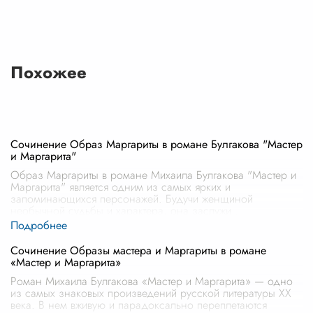
Похожее
Сочинение Образ Маргариты в романе Булгакова "Мастер
и Маргарита"
Образ Маргариты в романе Михаила Булгакова "Мастер и
Маргарита" является одним из самых ярких и
запоминающихся персонажей. Будучи женщиной
необычной судьбы и характера, она заслужи
...
Сочинение Образы мастера и Маргариты в романе
«Мастер и Маргарита»
Роман Михаила Булгакова «Мастер и Маргарита» — одно
из самых знаковых произведений русской литературы XX
века. В нем вживую и парадоксально переплетаются