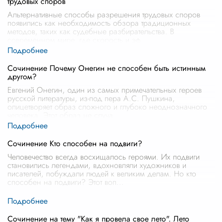
трудовых споров
Альтернативные способы разрешения трудовых споров
появились как необходимость обзора традиционных
методов, таких как судебные разбирательства. В
современном мире, где скорость и эф
...
Сочинение Почему Онегин не способен быть истинным
другом?
Евгений Онегин, один из самых примечательных героев
русской литературы, из-под пера А.С. Пушкина,
олицетворяет образ сложного и глубоко неоднозначного
человека. Этот образ не случа
...
Сочинение Кто способен на подвиги?
Человечество всегда восхищалось героями. Их подвиги
становились легендами, вдохновляли художников и
писателей, побуждали людей к великим делам. Но кто
способен на подвиги? Этот воп
...
Сочинение на тему "Как я провела свое лето". Лето