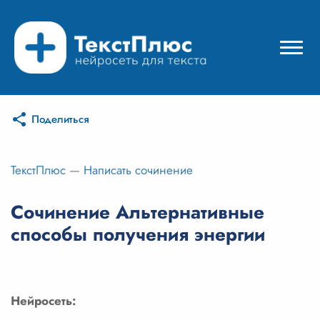
Поделиться
Режимы нейросети
Цены
ТекстПлюс
—
Написать сочинение
Вход
Сочинение Альтернативные
способы получения энергии
Вход с Telegram
Нейросеть: