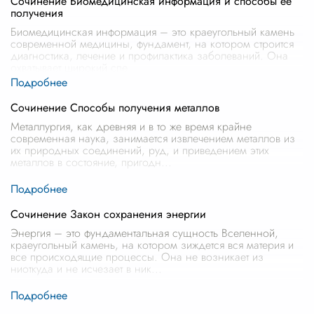
Сочинение Биомедицинская информация и способы ее
получения
Биомедицинская информация – это краеугольный камень
современной медицины, фундамент, на котором строится
диагностика, лечение и профилактика заболеваний. Она
охватывает широкий спе
...
Сочинение Способы получения металлов
Металлургия, как древняя и в то же время крайне
современная наука, занимается извлечением металлов из
их природных соединений, руд, и приведением этих
металлов в состояние, пригодн
...
Сочинение Закон сохранения энергии
Энергия – это фундаментальная сущность Вселенной,
краеугольный камень, на котором зиждется вся материя и
все происходящие процессы. Она не возникает из
ниоткуда и не исчезает в ник
...