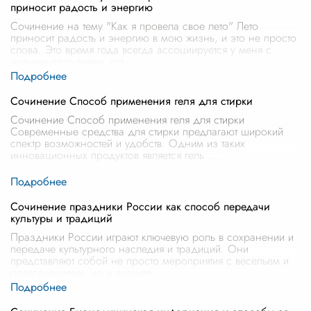
приносит радость и энергию
Сочинение на тему "Как я провела свое лето" Лето
приносит радость и энергию в мою жизнь, и это не просто
слова. Это время года всегда ассоциируется у меня с
новыми открытиями, вст
...
Сочинение Способ применения геля для стирки
Сочинение Способ применения геля для стирки
Современные средства для стирки предлагают широкий
спектр возможностей и удобств. Одним из таких
инновационных продуктов является гель
...
Сочинение праздники России как способ передачи
культуры и традиций
Праздники России играют ключевую роль в сохранении и
передаче культурного наследия и традиций. Они
представляют собой не просто мероприятия с весельем и
развлечениями, но и значите
...