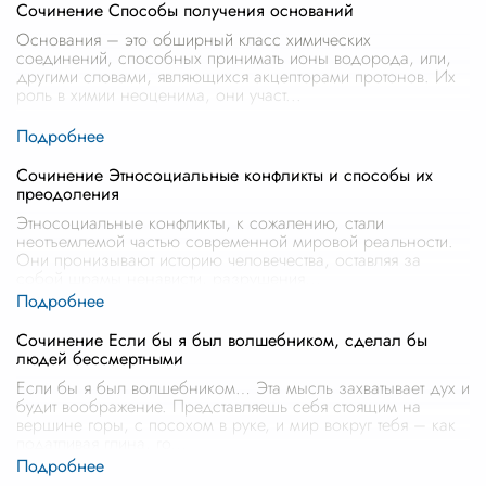
Сочинение Способы получения оснований
Основания – это обширный класс химических
соединений, способных принимать ионы водорода, или,
другими словами, являющихся акцепторами протонов. Их
роль в химии неоценима, они участ
...
Сочинение Этносоциальные конфликты и способы их
преодоления
Этносоциальные конфликты, к сожалению, стали
неотъемлемой частью современной мировой реальности.
Они пронизывают историю человечества, оставляя за
собой шрамы ненависти, разрушения
...
Сочинение Если бы я был волшебником, сделал бы
людей бессмертными
Если бы я был волшебником… Эта мысль захватывает дух и
будит воображение. Представляешь себя стоящим на
вершине горы, с посохом в руке, и мир вокруг тебя – как
податливая глина, го
...