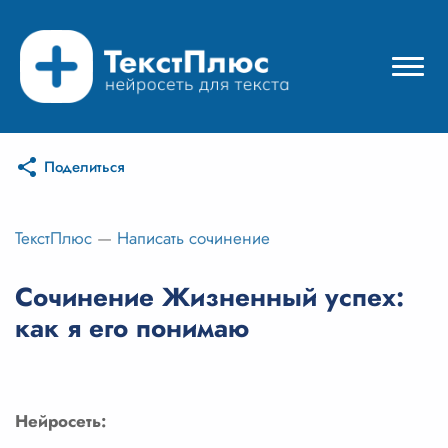
Поделиться
Режимы нейросети
Цены
ТекстПлюс
—
Написать сочинение
Вход
Сочинение Жизненный успех:
как я его понимаю
Вход с Telegram
Нейросеть: