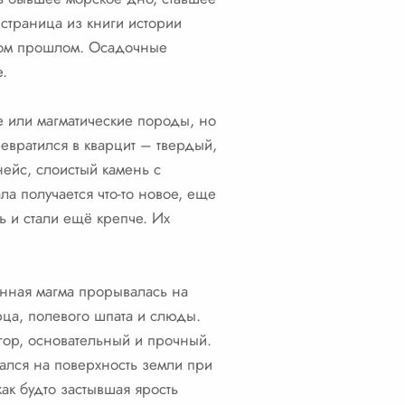
страница из книги истории
еком прошлом. Осадочные
.
е или магматические породы, но
евратился в кварцит – твердый,
нейс, слоистый камень с
а получается что-то новое, еще
 и стали ещё крепче. Их
енная магма прорывалась на
рца, полевого шпата и слюды.
гор, основательный и прочный.
вался на поверхность земли при
ак будто застывшая ярость