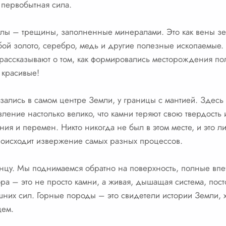
 первобытная сила.
лы – трещины, заполненные минералами. Это как вены зем
бой золото, серебро, медь и другие полезные ископаемые
 рассказывают о том, как формировались месторождения по
 красивые!
азались в самом центре Земли, у границы с мантией. Здесь
вление настолько велико, что камни теряют свою твердость 
ия и перемен. Никто никогда не был в этом месте, и это 
происходит извержение самых разных процессов.
онцу. Мы поднимаемся обратно на поверхность, полные впе
ора – это не просто камни, а живая, дышащая система, по
шних сил. Горные породы – это свидетели истории Земли,
щем.