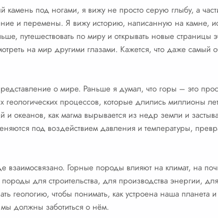
ый камень под ногами, я вижу не просто серую глыбу, а ч
ление и перемены. Я вижу историю, написанную на камне, 
льше, путешествовать по миру и открывать новые страницы 
мотреть на мир другими глазами. Кажется, что даже самый 
редставление о мире. Раньше я думал, что горы – это прос
ных геологических процессов, которые длились миллионы лет
и океанов, как магма вырывается из недр земли и застыва
еняются под воздействием давления и температуры, прев
де взаимосвязано. Горные породы влияют на климат, на поч
 породы для строительства, для производства энергии, дл
ать геологию, чтобы понимать, как устроена наша планета и
 мы должны заботиться о нём.