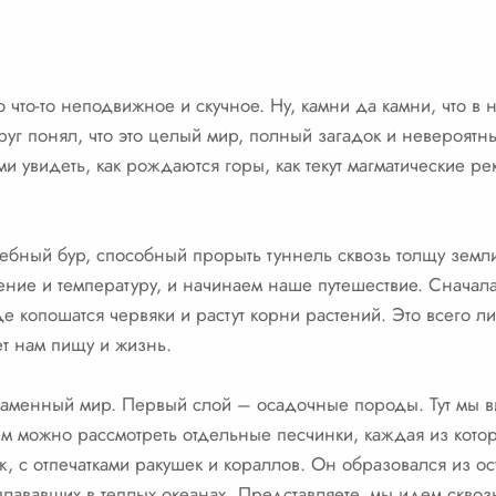
о что-то неподвижное и скучное. Ну, камни да камни, что 
руг понял, что это целый мир, полный загадок и невероятн
ами увидеть, как рождаются горы, как текут магматические ре
лшебный бур, способный прорыть туннель сквозь толщу зе
ние и температуру, и начинаем наше путешествие. Сначал
 копошатся червяки и растут корни растений. Это всего ли
т нам пищу и жизнь.
аменный мир. Первый слой – осадочные породы. Тут мы в
м можно рассмотреть отдельные песчинки, каждая из которы
к, с отпечатками ракушек и кораллов. Он образовался из ос
лававших в теплых океанах. Представляете, мы идем скво