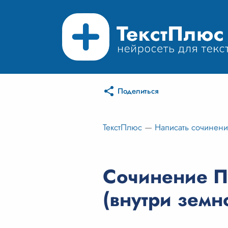
Поделиться
ТекстПлюс
—
Написать сочинен
Сочинение П
(внутри земн