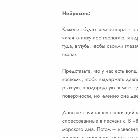
Нейросеть:
Кажется, будто земная кора – эт
читая книжку про геологию, я вд
туда, вглубь, чтобы своими глаз
скалах.
Представьте, что у нас есть во
костюмы, чтобы выдержать давле
рыхлую, плодородную землю, где
поверхности, но именно она дае
Дальше начинается настоящий к
спрессованные в песчаник. В нё
морского дна. Потом – известня
животных, миллионы лет назад п