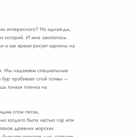
в них интересного? Но однажды,
ых историй. И мне захотелось
ки и как время рисует картины на
мли. Мы надеваем специальные
а бур пробивает слой почвы –
шь тонкая пленка на
идим слои песка,
х когда-то была частью гор или
татков древних морских
зь бывшее морское дно, ставшее