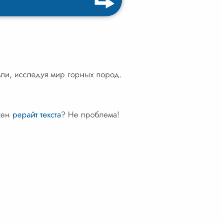
мли, исследуя мир горных пород.
ужен
рерайт текста
? Не проблема!