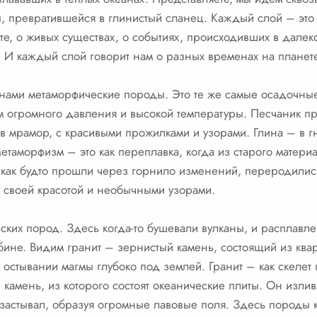
, превратившейся в глинистый сланец. Каждый слой – это 
те, о живых существах, о событиях, происходивших в дал
. И каждый слой говорит нам о разных временах на планете
 нами метаморфические породы. Это те же самые осадочны
 огромного давления и высокой температуры. Песчаник пр
в мрамор, с красивыми прожилками и узорами. Глина – в г
таморфизм – это как переплавка, когда из старого материал
 как будто прошли через горнило изменений, переродились
 своей красотой и необычными узорами.
ских пород. Здесь когда-то бушевали вулканы, и расплавл
убине. Видим гранит – зернистый камень, состоящий из ква
стывании магмы глубоко под землей. Гранит – как скелет 
й камень, из которого состоят океанические плиты. Он изли
застывал, образуя огромные лавовые поля. Здесь породы к