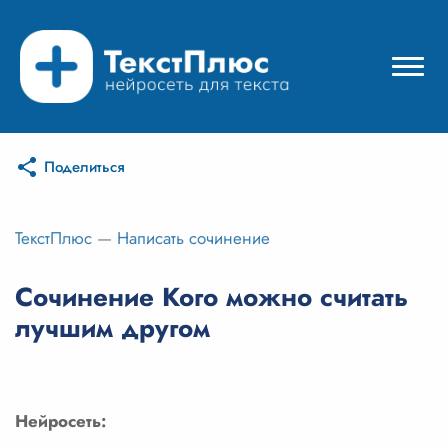
Поделиться
Режимы нейросети
Цены
ТекстПлюс
—
Написать сочинение
Вход
Сочинение Кого можно считать
лучшим другом
Вход с Telegram
Нейросеть: