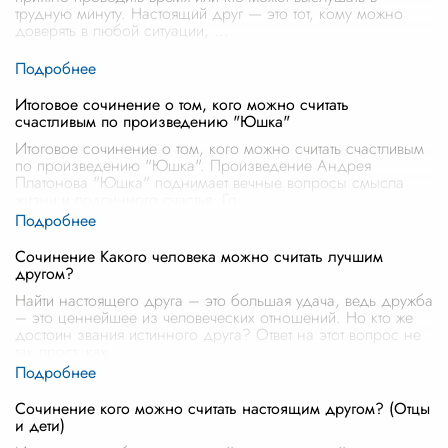
трудную минуту. Настоящий друг — это тот, кому можно
доверять в любой ситуации,
...
Итоговое сочинение о том, кого можно считать
счастливым по произведению "Юшка"
Итоговое сочинение о том, кого можно считать счастливым
по произведению "Юшка". Произведение Андрея
Платонова "Юшка" поднимает вечные вопросы смысла
жизни и подлинного счастья. Гл
...
Сочинение Какого человека можно считать лучшим
другом?
Найти настоящего друга – это большая удача, ведь дружба
– это ценнейшее из человеческих отношений. Но кто же
достоин звания истинного друга? Ответ на этот вопрос не
так прост, как
...
Сочинение кого можно считать настоящим другом? (Отцы
и дети)