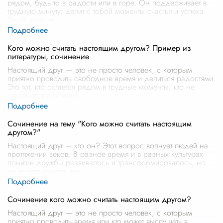
рядом, будь то в радости или в горе. Он поддерживает в
трудную минуту, делит с тобой моменты счастья и успеха.
Такой друг не
...
Кого можно считать настоящим другом? Пример из
литературы, сочинение
Настоящий друг — это не просто человек, с которым
приятно проводить свободное время и делиться радостями.
Это тот, кто остается рядом в трудные моменты, кто не
отвернется в момент
...
Сочинение на тему "Кого можно считать настоящим
другом?"
Настоящий друг – кто он? Этот вопрос волнует людей на
протяжении веков. В разное время и в разных культурах
понятие дружбы развивалось и трансформировалось, но
не теряло своего зна
...
Сочинение кого можно считать настоящим другом?
Настоящий друг — это не просто человек, с которым
приятно проводить время или кто может выслушать в