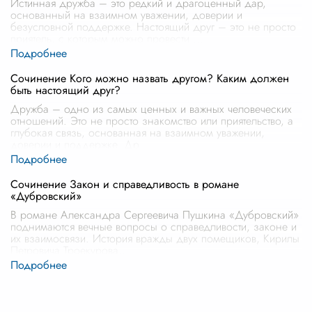
Истинная дружба – это редкий и драгоценный дар,
основанный на взаимном уважении, доверии и
безусловной поддержке. Настоящий друг – это не просто
приятель, с которым можно провести
...
Сочинение Кого можно назвать другом? Каким должен
быть настоящий друг?
Дружба – одно из самых ценных и важных человеческих
отношений. Это не просто знакомство или приятельство, а
глубокая связь, основанная на взаимном уважении,
доверии и поддержке. Др
...
Сочинение Закон и справедливость в романе
«Дубровский»
В романе Александра Сергеевича Пушкина «Дубровский»
поднимаются вечные вопросы о справедливости, законе и
их взаимосвязи. История вражды двух помещиков, Кирилы
Петровича Троекурова
...