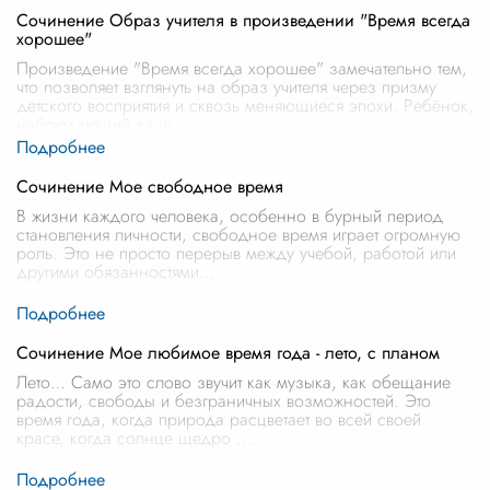
Сочинение Образ учителя в произведении "Время всегда
хорошее"
Произведение "Время всегда хорошее" замечательно тем,
что позволяет взглянуть на образ учителя через призму
детского восприятия и сквозь меняющиеся эпохи. Ребёнок,
наблюдающий за ш
...
Сочинение Мое свободное время
В жизни каждого человека, особенно в бурный период
становления личности, свободное время играет огромную
роль. Это не просто перерыв между учебой, работой или
другими обязанностями
...
Сочинение Мое любимое время года - лето, с планом
Лето… Само это слово звучит как музыка, как обещание
радости, свободы и безграничных возможностей. Это
время года, когда природа расцветает во всей своей
красе, когда солнце щедро
...