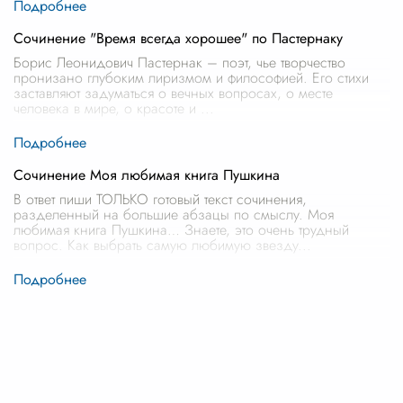
Сочинение "Время всегда хорошее" по Пастернаку
Борис Леонидович Пастернак – поэт, чье творчество
пронизано глубоким лиризмом и философией. Его стихи
заставляют задуматься о вечных вопросах, о месте
человека в мире, о красоте и
...
Сочинение Моя любимая книга Пушкина
В ответ пиши ТОЛЬКО готовый текст сочинения,
разделенный на большие абзацы по смыслу. Моя
любимая книга Пушкина… Знаете, это очень трудный
вопрос. Как выбрать самую любимую звезду
...