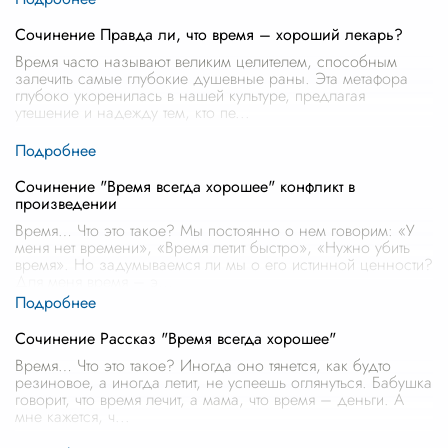
Сочинение Правда ли, что время – хороший лекарь?
Время часто называют великим целителем, способным
залечить самые глубокие душевные раны. Эта метафора
глубоко укоренилась в нашей культуре, предлагая
утешение и надежду тем, кто пе
...
Сочинение "Время всегда хорошее" конфликт в
произведении
Время… Что это такое? Мы постоянно о нем говорим: «У
меня нет времени», «Время летит быстро», «Нужно убить
время». Но задумываемся ли мы о его истинной ценности?
Для меня время – э
...
Сочинение Рассказ "Время всегда хорошее"
Время… Что это такое? Иногда оно тянется, как будто
резиновое, а иногда летит, не успеешь оглянуться. Бабушка
говорит, что время лечит, а мама, что время – деньги. А
мне кажется, ч
...