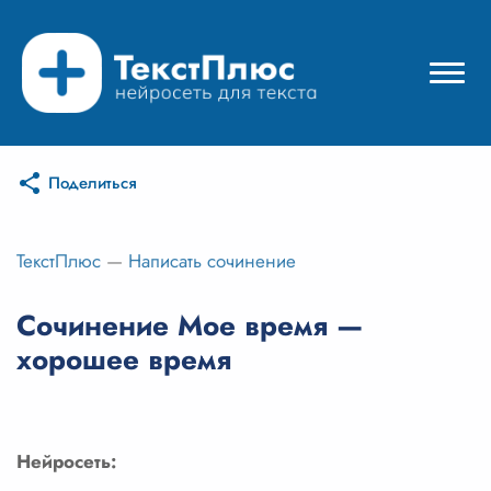
Поделиться
Режимы нейросети
Цены
ТекстПлюс
—
Написать сочинение
Вход
Сочинение Мое время —
хорошее время
Вход с Telegram
Нейросеть: