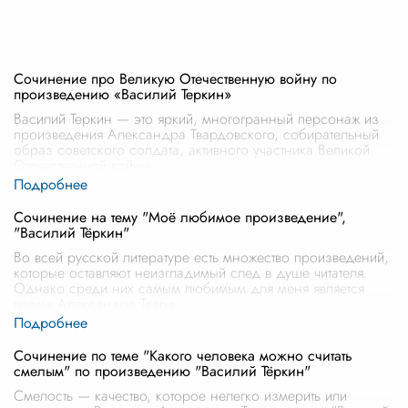
Сочинение про Великую Отечественную войну по
произведению «Василий Теркин»
Василий Теркин — это яркий, многогранный персонаж из
произведения Александра Твардовского, собирательный
образ советского солдата, активного участника Великой
Отечественной войны.
...
Сочинение на тему "Моё любимое произведение",
"Василий Тёркин"
Во всей русской литературе есть множество произведений,
которые оставляют неизгладимый след в душе читателя.
Однако среди них самым любимым для меня является
поэма Александра Твард
...
Сочинение по теме "Какого человека можно считать
смелым" по произведению "Василий Тёркин"
Смелость — качество, которое нелегко измерить или