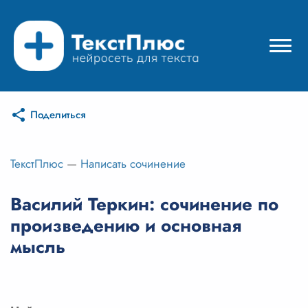
Поделиться
Режимы нейросети
Цены
ТекстПлюс
—
Написать сочинение
Вход
Василий Теркин: сочинение по
произведению и основная
Вход с Telegram
мысль