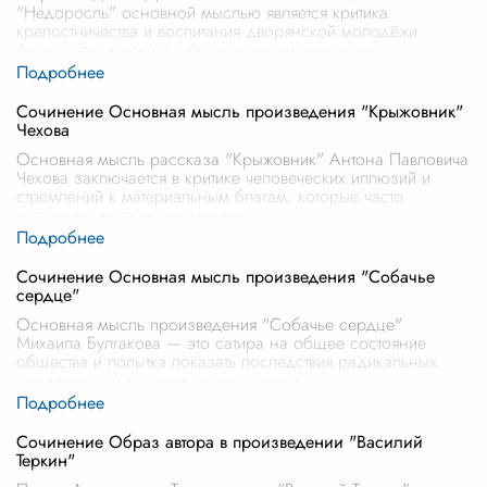
"Недоросль" основной мыслью является критика
крепостничества и воспитания дворянской молодёжи.
Автор сатирически изображает жизнь помещичь
...
Сочинение Основная мысль произведения "Крыжовник"
Чехова
Основная мысль рассказа "Крыжовник" Антона Павловича
Чехова заключается в критике человеческих иллюзий и
стремлений к материальным благам, которые часто
заслоняют настоящие духовны
...
Сочинение Основная мысль произведения "Собачье
сердце"
Основная мысль произведения "Собачье сердце"
Михаила Булгакова — это сатира на общее состояние
общества и попытка показать последствия радикальных
социальных и научных эксперименто
...
Сочинение Образ автора в произведении "Василий
Теркин"