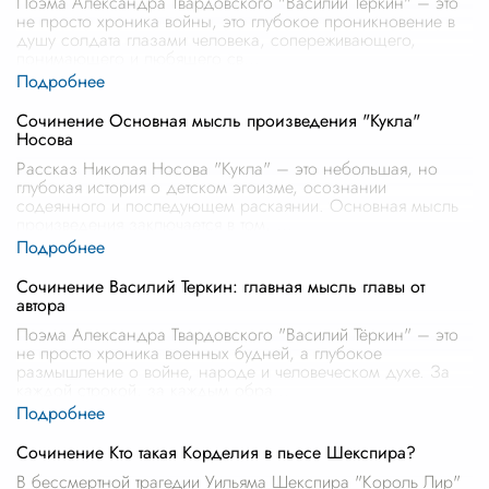
Поэма Александра Твардовского "Василий Теркин" – это
не просто хроника войны, это глубокое проникновение в
душу солдата глазами человека, сопереживающего,
понимающего и любящего св
...
Сочинение Основная мысль произведения "Кукла"
Носова
Рассказ Николая Носова "Кукла" – это небольшая, но
глубокая история о детском эгоизме, осознании
содеянного и последующем раскаянии. Основная мысль
произведения заключается в том,
...
Сочинение Василий Теркин: главная мысль главы от
автора
Поэма Александра Твардовского "Василий Тёркин" – это
не просто хроника военных будней, а глубокое
размышление о войне, народе и человеческом духе. За
каждой строкой, за каждым обра
...
Сочинение Кто такая Корделия в пьесе Шекспира?
В бессмертной трагедии Уильяма Шекспира "Король Лир"