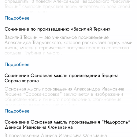
определить. В повести Александра Твардовского "Василий
Тёркин" смелость предстает перед читателем во всей своей
многоликости, напо
...
Сочинение по произведению «Василий Теркин»
Василий Теркин – это уникальное произведение
Александра Твардовского, которое раскрывает перед нами
жизнь, мысли и героические поступки простого советского
солдата. Глубина и много
...
Сочинение Основная мысль произведения Герцена
Сорока-воровка
Основная мысль произведения Александра Ивановича
Герцена "Сорока-воровка" заключается в изображении
общественного и личного противоречия, столкновения
индивидуальных желаний и обще
...
Сочинение Основная мысль произведения "Недоросль"
Дениса Ивановича Фонвизина
В произведении Дениса Ивановича Фонвизина