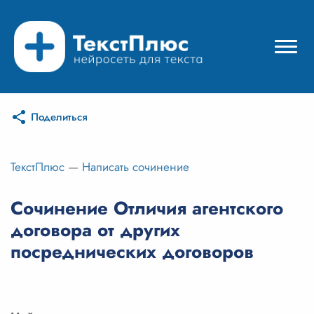
Поделиться
Режимы нейросети
Цены
ТекстПлюс
—
Написать сочинение
Вход
Сочинение Отличия агентского
договора от других
Вход с Telegram
посреднических договоров