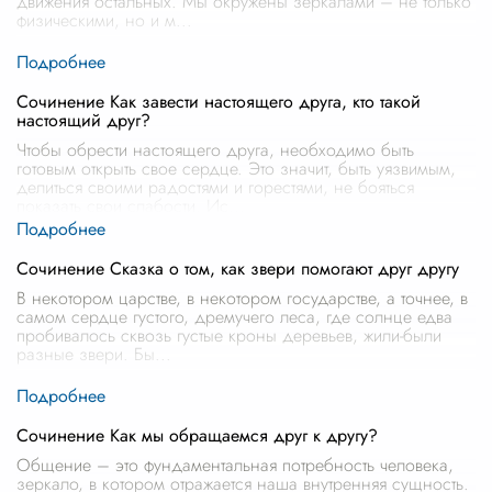
движения остальных. Мы окружены зеркалами – не только
физическими, но и м
...
Сочинение Как завести настоящего друга, кто такой
настоящий друг?
Чтобы обрести настоящего друга, необходимо быть
готовым открыть свое сердце. Это значит, быть уязвимым,
делиться своими радостями и горестями, не бояться
показать свои слабости. Ис
...
Сочинение Сказка о том, как звери помогают друг другу
В некотором царстве, в некотором государстве, а точнее, в
самом сердце густого, дремучего леса, где солнце едва
пробивалось сквозь густые кроны деревьев, жили-были
разные звери. Бы
...
Сочинение Как мы обращаемся друг к другу?
Общение – это фундаментальная потребность человека,
зеркало, в котором отражается наша внутренняя сущность.