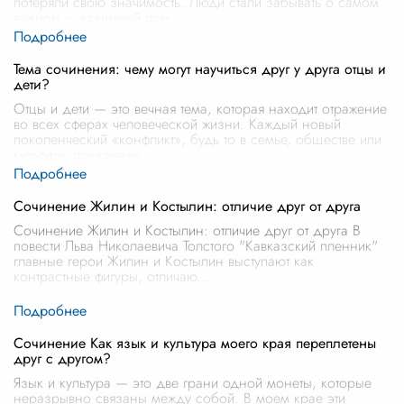
потеряли свою значимость. Люди стали забывать о самом
важном – взаимной пом
...
Тема сочинения: чему могут научиться друг у друга отцы и
дети?
Отцы и дети — это вечная тема, которая находит отражение
во всех сферах человеческой жизни. Каждый новый
поколенческий «конфликт», будь то в семье, обществе или
культуре, показывае
...
Сочинение Жилин и Костылин: отличие друг от друга
Сочинение Жилин и Костылин: отличие друг от друга В
повести Льва Николаевича Толстого "Кавказский пленник"
главные герои Жилин и Костылин выступают как
контрастные фигуры, отличаю
...
Сочинение Как язык и культура моего края переплетены
друг с другом?
Язык и культура — это две грани одной монеты, которые
неразрывно связаны между собой. В моем крае эти