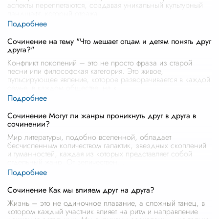
аспекты переплетаются, создавая уникальный культурный
ландшафт, который отража
...
Сочинение на тему "Что мешает отцам и детям понять друг
друга?"
Конфликт поколений – это не просто фраза из старой
песни или философская категория. Это живое,
пульсирующее явление, которое разворачивается в каждой
семье, в каждом обществе, на к
...
Сочинение Могут ли жанры проникнуть друг в друга в
сочинении?
Мир литературы, подобно вселенной, обладает
бесчисленным количеством галактик, звездных скоплений
и туманностей, каждая из которых представляет собой
отдельный жанр. От величествен
...
Сочинение Как мы влияем друг на друга?
Жизнь – это не одиночное плавание, а сложный танец, в
котором каждый участник влияет на ритм и направление