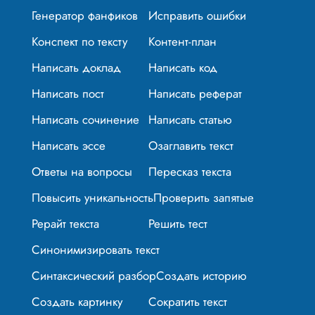
Генератор фанфиков
Исправить ошибки
Конспект по тексту
Контент-план
Написать доклад
Написать код
Написать пост
Написать реферат
Написать сочинение
Написать статью
Написать эссе
Озаглавить текст
Ответы на вопросы
Пересказ текста
Повысить уникальность
Проверить запятые
Рерайт текста
Решить тест
Синонимизировать текст
Синтаксический разбор
Создать историю
Создать картинку
Сократить текст