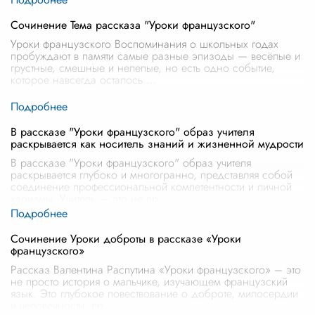
Сочинение Тема рассказа "Уроки французского"
Уроки французского Воспоминания о школьных годах
пробуждают в памяти самые разные эпизоды — весёлые и
грустные, смешные и нелепые, но есть одно событие,
которое навсегда осталось
...
В рассказе "Уроки французского" образ учителя
раскрывается как носитель знаний и жизненной мудрости
В рассказе "Уроки французского" образ учителя
раскрывается глубоко и многогранно, представляя собой
соединение профессиональной компетентности и личной
харизмы. Учитель — это не пр
...
Сочинение Уроки доброты в рассказе «Уроки
французского»
Рассказ Валентина Распутина «Уроки французского» – это
не просто история о мальчике, изучающем французский
язык. Это глубокое повествование о доброте, милосердии
и человечности, пр
...