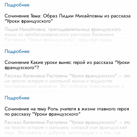
Сочинение Тема: Образ Лидии Михайловны из рассказа
"Уроки французского"
Лидия Михайловна, преподавательница французского
языка из автобиографического рассказа Валентина
Распутина "Уроки французского", предстает перед
читателем не просто учителем, дающи
...
Сочинение Какие уроки вынес герой из рассказа "Уроки
французского"?
Рассказ Валентина Распутина "Уроки французского" – это
не просто история о школьной жизни и трудностях
послевоенного времени. Это глубокое повествование о
нравственном становлении
...
Сочинение на тему Роль учителя в жизни главного героя
по рассказу "Уроки французского"
Рассказ Валентина Распутина "Уроки французского" – это
не просто история о мальчике, который учит французский
язык. Это повесть о доброте, милосердии и о том, как