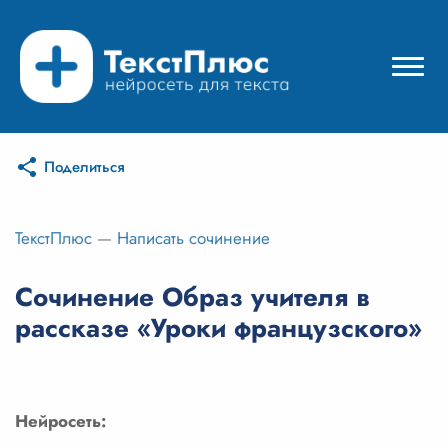
Поделиться
Режимы нейросети
Цены
ТекстПлюс
—
Написать сочинение
Вход
Сочинение Образ учителя в
рассказе «Уроки французского»
Вход с Telegram
Нейросеть: