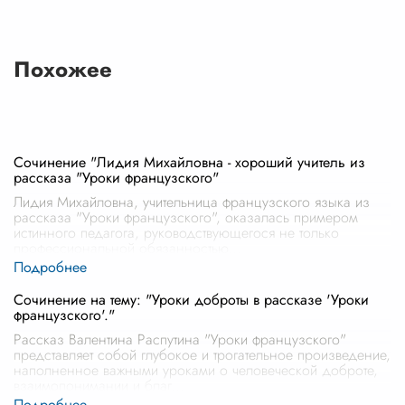
Похожее
Сочинение "Лидия Михайловна - хороший учитель из
рассказа "Уроки французского"
Лидия Михайловна, учительница французского языка из
рассказа "Уроки французского", оказалась примером
истинного педагога, руководствующегося не только
профессиональной обязанностью
...
Сочинение на тему: "Уроки доброты в рассказе 'Уроки
французского'."
Рассказ Валентина Распутина "Уроки французского"
представляет собой глубокое и трогательное произведение,
наполненное важными уроками о человеческой доброте,
взаимопонимании и благ
...