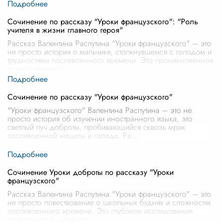
Сочинение по рассказу "Уроки французского": "Роль
учителя в жизни главного героя"
Рассказ Валентина Распутина "Уроки французского" – это
не просто история о мальчике, столкнувшемся с голодом и
трудностями послевоенного времени. Это проникновенное
повествование о
...
Сочинение по рассказу "Уроки французского"
"Уроки французского" Валентина Распутина – это не
просто история об изучении иностранного языка, это
светлый луч доброты, пробивающийся сквозь мрак
послевоенной нищеты и голода. Ра
...
Сочинение Уроки доброты по рассказу "Уроки
французского"
Рассказ Валентина Распутина "Уроки французского" – это
не просто повествование о школьных буднях и сложностях
послевоенного времени. Это глубокое исследование
человеческой души, ра
...