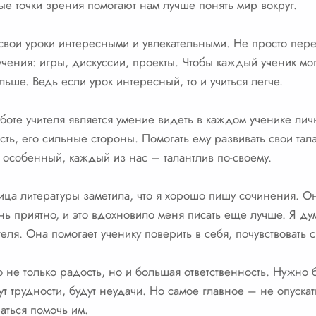
ые точки зрения помогают нам лучше понять мир вокруг.
 свои уроки интересными и увлекательными. Не просто пере
чения: игры, дискуссии, проекты. Чтобы каждый ученик мог
ольше. Ведь если урок интересный, то и учиться легче.
боте учителя является умение видеть в каждом ученике личн
сть, его сильные стороны. Помогать ему развивать свои тал
 особенный, каждый из нас – талантлив по-своему.
ца литературы заметила, что я хорошо пишу сочинения. Она
ень приятно, и это вдохновило меня писать еще лучше. Я ду
еля. Она помогает ученику поверить в себя, почувствовать 
о не только радость, но и большая ответственность. Нужно б
дут трудности, будут неудачи. Но самое главное – не опускат
аться помочь им.