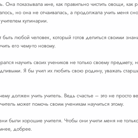
ь. Она показывала мне, как правильно чистить овощи, как ре
алось, но она не отчаивалась, а продолжала учить меня сн
 учителем кулинарии.
т быть любой человек, который готов делиться своими знан
чить его чему-то новому.
арался научить своих учеников не только своему предмету, н
ливыми. Я бы учил их любить свою родину, уважать старш
 чему должен учить учитель. Ведь счастье – это не просто в
читель может помочь своим ученикам научиться этому.
изни были хорошие учителя. Чтобы они учили меня не тольк
умнее, добрее.