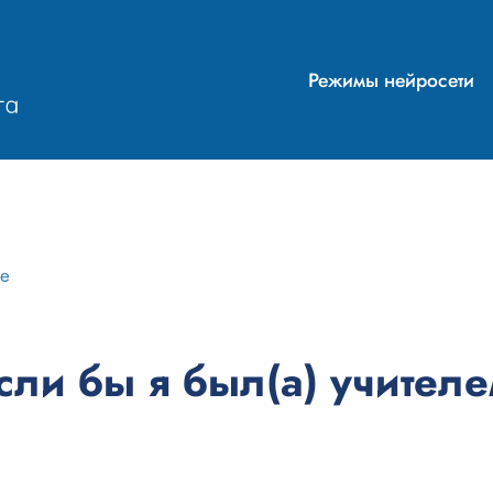
Режимы нейросети
ие
ли бы я был(а) учител