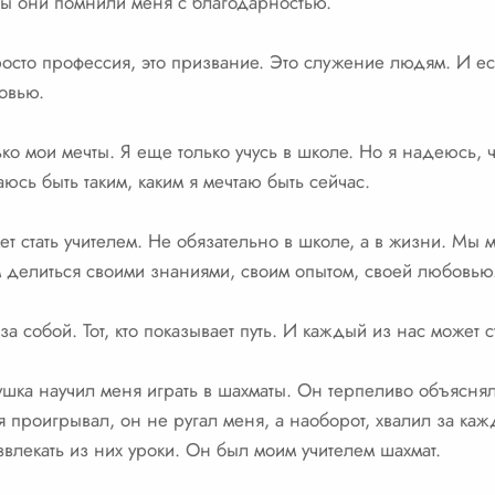
бы они помнили меня с благодарностью.
просто профессия, это призвание. Это служение людям. И ес
бовью.
ько мои мечты. Я еще только учусь в школе. Но я надеюсь, ч
аюсь быть таким, каким я мечтаю быть сейчас.
т стать учителем. Не обязательно в школе, а в жизни. Мы 
 делиться своими знаниями, своим опытом, своей любовью.
 за собой. Тот, кто показывает путь. И каждый из нас может с
шка научил меня играть в шахматы. Он терпеливо объясня
мя проигрывал, он не ругал меня, а наоборот, хвалил за ка
звлекать из них уроки. Он был моим учителем шахмат.