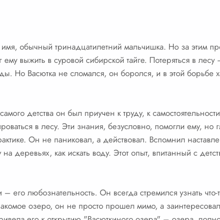
имя, обычный тринадцатилетний мальчишка. Но за этим пр
 ему выжить в суровой сибирской тайге. Потеряться в лесу
ды. Но Васютка не сломался, он боролся, и в этой борьб
самого детства он был приучен к труду, к самостоятельности
роваться в лесу. Эти знания, безусловно, помогли ему, но г
рактике. Он не паниковал, а действовал. Вспомнил наставл
 на деревьях, как искать воду. Этот опыт, впитанный с детст
 – его любознательность. Он всегда стремился узнать что-т
накомое озеро, он не просто прошел мимо, а заинтересовалс
ивела его к открытию "Васюткиного озера" – озера, полн