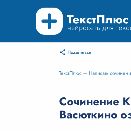
Поделиться
ТекстПлюс
—
Написать сочинен
Сочинение Ка
Васюткино о