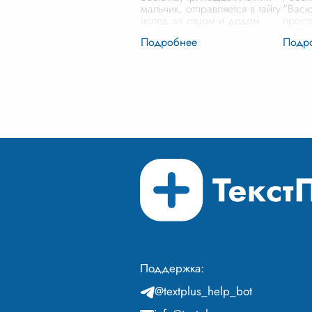
мальчик, отправляется в тайгу
"Васю
вслед за отцом и дедом,
прост
чтобы помочь им в промысле
заблу
рыбы. Для него это не
это г
просто работа, а
и вол
возможность почувствовать
помог
себя взр
...
выжит
Поддержка:
@textplus_help_bot