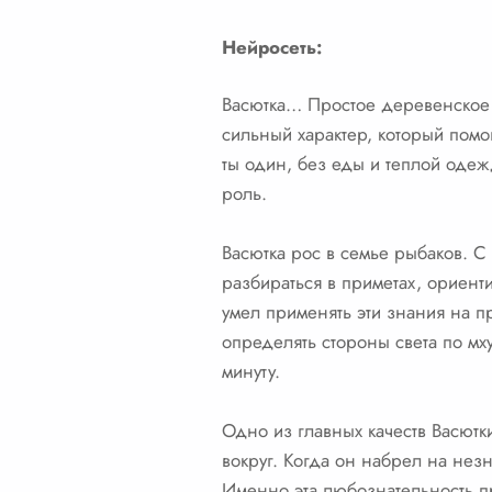
Нейросеть:
Васютка… Простое деревенское 
сильный характер, который помог
ты один, без еды и теплой одеж
роль.
Васютка рос в семье рыбаков. С 
разбираться в приметах, ориенти
умел применять эти знания на п
определять стороны света по мху
минуту.
Одно из главных качеств Васютки
вокруг. Когда он набрел на нез
Именно эта любознательность пр