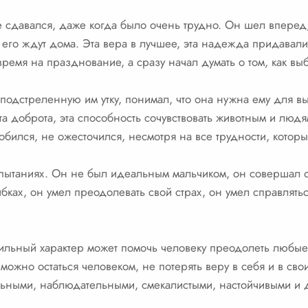
 сдавался, даже когда было очень трудно. Он шел вперед, 
то его ждут дома. Эта вера в лучшее, эта надежда придавал
время на празднование, а сразу начал думать о том, как вы
одстреленную им утку, понимал, что она нужна ему для в
та доброта, эта способность сочувствовать животным и людя
обился, не ожесточился, несмотря на все трудности, котор
спытаниях. Он не был идеальным мальчиком, он совершал о
бках, он умел преодолевать свой страх, он умел справлятьс
 сильный характер может помочь человеку преодолеть любые 
ожно остаться человеком, не потерять веру в себя и в свои
льными, наблюдательными, смекалистыми, настойчивыми и