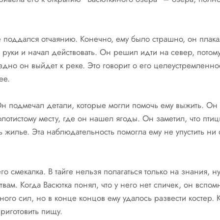
е поддался отчаянию. Конечно, ему было страшно, он плака
 руки и начал действовать. Он решил идти на север, потому
здно он выйдет к реке. Это говорит о его целеустремленност
ее.
н подмечал детали, которые могли помочь ему выжить. Он
олотистому месту, где он нашел ягоды. Он заметил, что пти
сть жилье. Эта наблюдательность помогла ему не упустить н
о смекалка. В тайге нельзя полагаться только на знания, н
твам. Когда Васютка понял, что у него нет спичек, он вспо
го сил, но в конце концов ему удалось развести костер. Ко
приготовить пищу.