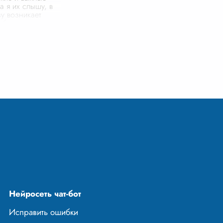
а я их слышу, в
у возникает
образов:
 поля пшеницы,
елыми стволами,
род с
...
Нейросеть чат-бот
Исправить ошибки