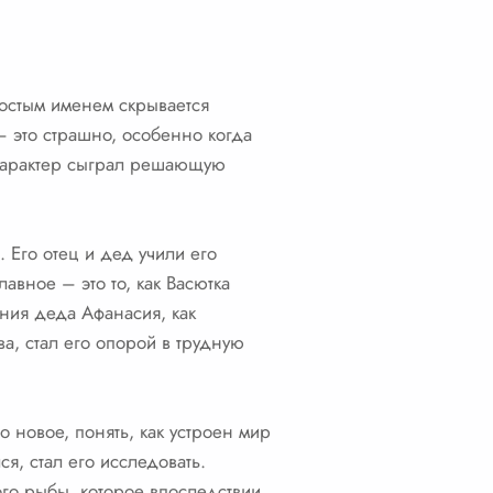
остым именем скрывается
 – это страшно, особенно когда
е характер сыграл решающую
. Его отец и дед учили его
лавное – это то, как Васютка
ения деда Афанасия, как
ва, стал его опорой в трудную
о новое, понять, как устроен мир
я, стал его исследовать.
ого рыбы, которое впоследствии