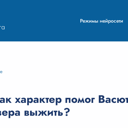
Режимы нейросети
ие
к характер помог Васют
зера выжить?