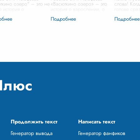
ткино озеро" – это не
«Васюткино озеро» – это
слова! Когд
о история о
история о взрослении, о
голове сраз
дившемся мальчике,
том, как экстремальная
множество 
имн мужеству, смекалке
ситуация может изменить
бескрайние
е к жизни, которые
человека, заставить его по-
березы с б
ли юному герою
новому взглянуть на мир и
родной го
ь в суровой
...
на себя с
...
Продолжить текст
Написать текст
Генератор вывода
Генератор фанфиков