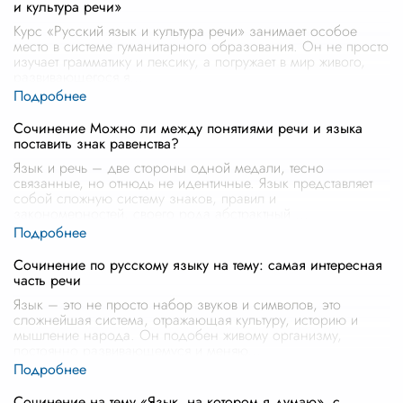
и культура речи»
Курс «Русский язык и культура речи» занимает особое
место в системе гуманитарного образования. Он не просто
изучает грамматику и лексику, а погружает в мир живого,
развивающегося я
...
Сочинение Можно ли между понятиями речи и языка
поставить знак равенства?
Язык и речь – две стороны одной медали, тесно
связанные, но отнюдь не идентичные. Язык представляет
собой сложную систему знаков, правил и
закономерностей, своего рода абстрактный
...
Сочинение по русскому языку на тему: самая интересная
часть речи
Язык – это не просто набор звуков и символов, это
сложнейшая система, отражающая культуру, историю и
мышление народа. Он подобен живому организму,
постоянно развивающемуся и меняю
...
Сочинение на тему «Язык, на котором я думаю», с