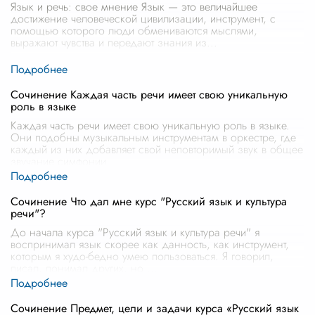
Язык и речь: свое мнение Язык — это величайшее
достижение человеческой цивилизации, инструмент, с
помощью которого люди обмениваются мыслями,
выражают чувства и передают знания из
...
Сочинение Каждая часть речи имеет свою уникальную
роль в языке
Каждая часть речи имеет свою уникальную роль в языке.
Они подобны музыкальным инструментам в оркестре, где
каждый из них добавляет свой неповторимый звук в общее
звучание симфонии.
...
Сочинение Что дал мне курс "Русский язык и культура
речи"?
До начала курса "Русский язык и культура речи" я
воспринимал язык скорее как данность, как инструмент,
которым я худо-бедно умею пользоваться. Я говорил,
писал, понимал других, но
...
Сочинение Предмет, цели и задачи курса «Русский язык