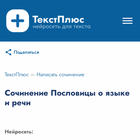
Поделиться
Режимы нейросети
Цены
ТекстПлюс
—
Написать сочинение
Вход
Сочинение Пословицы о языке
и речи
Вход с Telegram
Нейросеть: