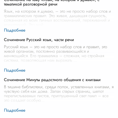
тематикой разговорной речи
Язык, на котором я думаю, – это не просто набор слов и
грамматических правил. Это живая, дышащая сущность,
сотканная из моих личных воспоминаний, переживаний и
впечатлений. Это мой
...
Сочинение Русский язык, части речи
Русский язык – это не просто набор слов и правил, это
живой организм, постоянно развивающийся и
меняющийся. Его грамматика – сложная, но стройная
система, позволяющая нам выражать
...
Сочинение Минуты радостного общения с книгами
В тишине библиотеки, среди полок, уставленных книгами, я
чувствую себя как дома. Запах старых страниц, шепот
перелистываемых листов, приглушенный свет ламп – все
это создает особую
...