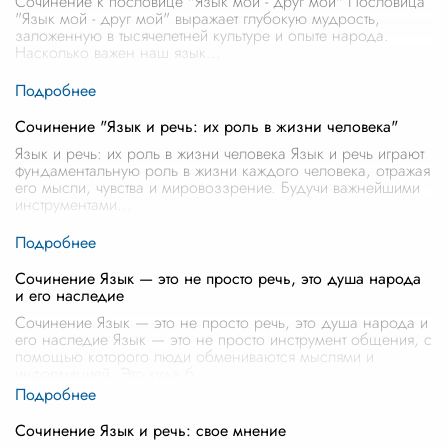
Сочинение к пословице "Язык мой - друг мой" Пословица
"Язык мой - друг мой" выражает глубокую мудрость,
заложенную в тысячелетней культуре и опыте народа.
Насколько важен наш язык
...
Сочинение "Язык и речь: их роль в жизни человека"
Язык и речь: их роль в жизни человека Язык и речь играют
фундаментальную роль в жизни каждого человека, отражая
его мысли, чувства и мировоззрение. Будучи важнейшими
инструментами
...
Сочинение Язык — это не просто речь, это душа народа
и его наследие
Сочинение Язык — это не просто речь, это душа народа и
его наследие Язык — это не просто инструмент общения, с
помощью которого люди обмениваются мыслями и
информацией. Это куда б
...
Сочинение Язык и речь: свое мнение