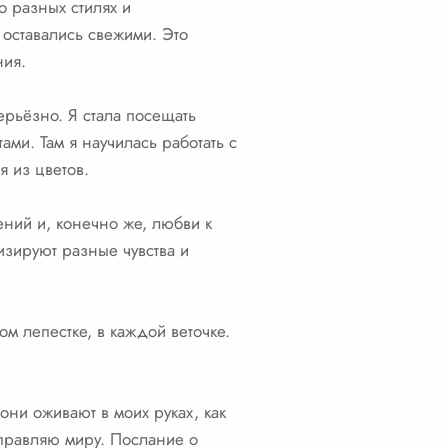
о разных стилях и
 оставались свежими. Это
ния.
ерьёзно. Я стала посещать
ми. Там я научилась работать с
я из цветов.
мений и, конечно же, любви к
изируют разные чувства и
ом лепестке, в каждой веточке.
они оживают в моих руках, как
тправляю миру. Послание о