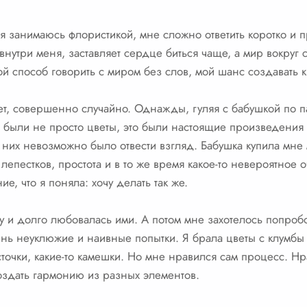
 занимаюсь флористикой, мне сложно ответить коротко и пр
т внутри меня, заставляет сердце биться чаще, а мир вокруг 
ой способ говорить с миром без слов, мой шанс создавать 
вает, совершенно случайно. Однажды, гуляя с бабушкой по 
о были не просто цветы, это были настоящие произведения 
от них невозможно было отвести взгляд. Бабушка купила мне
лепестков, простота и в то же время какое-то невероятное
е, что я поняла: хочу делать так же.
у и долго любовалась ими. А потом мне захотелось попробов
нь неуклюжие и наивные попытки. Я брала цветы с клумбы 
сточки, какие-то камешки. Но мне нравился сам процесс. Нра
создать гармонию из разных элементов.