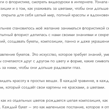
ги о флористике, смотреть видеоуроки в интернете. Узнала 
зиции и о том, как ухаживать за цветами, чтобы они дольше
Я открыла для себя целый мир, полный красоты и вдохнове
ильнее становилось моё желание заниматься флористикой с
опытный флорист делилась с нами своими знаниями и секрета
ий, создавать букеты, композиции, панно и даже украшени
авление букетов. Это искусство, которое требует знаний, у
ы сочетаются друг с другом по цвету и форме, какие символ
ь за ними, чтобы они дольше радовали глаз.
идеть красоту в простых вещах. В каждой травинке, в кажд
, который создаёт свои картины не красками, а цветами.
как из отдельных цветов рождается целая композиция, как 
 Каждый букет – это как маленькое послание, которое я о