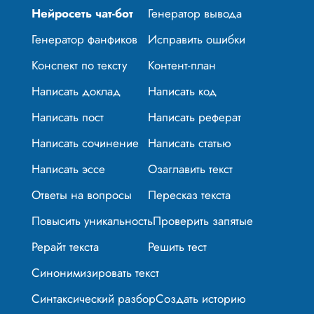
Нейросеть чат-бот
Генератор вывода
Генератор фанфиков
Исправить ошибки
Конспект по тексту
Контент-план
Написать доклад
Написать код
Написать пост
Написать реферат
Написать сочинение
Написать статью
Написать эссе
Озаглавить текст
Ответы на вопросы
Пересказ текста
Повысить уникальность
Проверить запятые
Рерайт текста
Решить тест
Синонимизировать текст
Синтаксический разбор
Создать историю