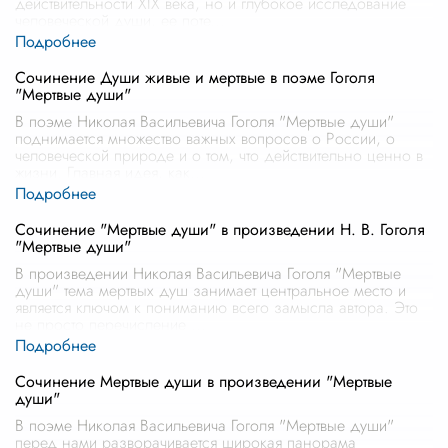
действительности XIX века, но и глубокое исследование
человеческой души, ее поте
...
Сочинение Души живые и мертвые в поэме Гоголя
"Мертвые души"
В поэме Николая Васильевича Гоголя "Мертвые души"
поднимается множество важных вопросов о России, о
человеческой природе и о том, что действительно ценно в
жизни. Главная идея, как
...
Сочинение "Мертвые души" в произведении Н. В. Гоголя
"Мертвые души"
В произведении Николая Васильевича Гоголя "Мертвые
души" тема мертвых душ занимает центральное место и
является ключом к пониманию всего замысла автора. Это
не просто перечисление
...
Сочинение Мертвые души в произведении "Мертвые
души"
В поэме Николая Васильевича Гоголя "Мертвые души"
перед нами разворачивается широкая панорама