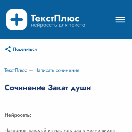
Поделиться
Режимы нейросети
Цены
ТекстПлюс
—
Написать сочинение
Вход
Сочинение Закат души
Вход с Telegram
Нейросеть:
Наверное, каждый из нас хоть раз в жизни видел