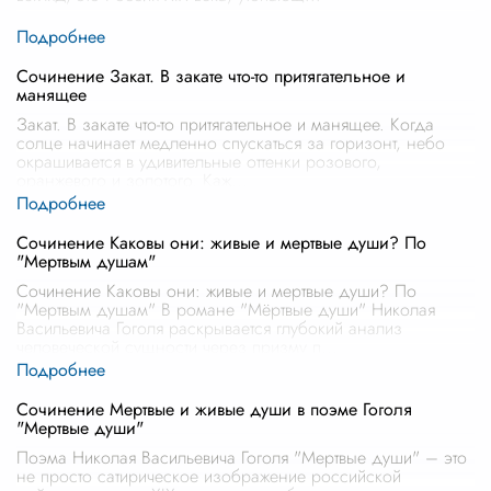
Сочинение Закат. В закате что-то притягательное и
манящее
Закат. В закате что-то притягательное и манящее. Когда
солце начинает медленно спускаться за горизонт, небо
окрашивается в удивительные оттенки розового,
оранжевого и золотого. Каж
...
Сочинение Каковы они: живые и мертвые души? По
"Мертвым душам"
Сочинение Каковы они: живые и мертвые души? По
"Мертвым душам" В романе "Мёртвые души" Николая
Васильевича Гоголя раскрывается глубокий анализ
человеческой сущности через призму п
...
Сочинение Мертвые и живые души в поэме Гоголя
"Мертвые души"
Поэма Николая Васильевича Гоголя "Мертвые души" – это
не просто сатирическое изображение российской