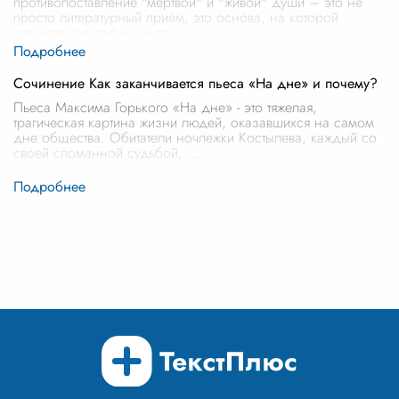
противопоставление "мертвой" и "живой" души – это не
просто литературный прием, это основа, на которой
строится вся глубина и траг
...
Сочинение Как заканчивается пьеса «На дне» и почему?
Пьеса Максима Горького «На дне» - это тяжелая,
трагическая картина жизни людей, оказавшихся на самом
дне общества. Обитатели ночлежки Костылева, каждый со
своей сломанной судьбой,
...