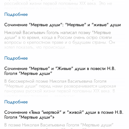
российской жизни первой половины XIX века. Это не
просто история о похождениях Чичиков
...
Сочинение "Мертвые души": "Мертвые" и "живые" души
Николай Васильевич Гоголь написал поэму "Мертвые
души" в то время, когда в России очень остро стояли
вопросы о крепостном праве и о будущем страны. Он
хотел показать, что происходи
...
Сочинение "Мертвые" и "Живые" души в повести Н.В.
Гоголя "Мертвые души"
В бессмертной поэме Николая Васильевича Гоголя
"Мертвые души" перед нами разворачивается широкая
панорама русской жизни первой половины XIX века. В
центре повествования – авантюрис
...
Сочинение «Тема "мертвой" и "живой" души в поэме Н.В.
Гоголя "Мертвые души"»
В поэме Николая Васильевича Гоголя "Мертвые души"