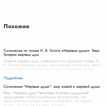
Похожее
Сочинение по поэме Н. В. Гоголя «Мертвые души». Тема:
Галерея мертвых душ
Галерея мертвых душ, оживающая на страницах поэмы Н.
В. Гоголя «Мертвые души», представляет собой цепь ярких
и незабываемых портретов, которые на первый взгляд
отражают некие канон
...
Сочинение "Мертвые души": мир живой и мертвой души
Мир "Мертвых душ" Николаем Гоголем созданный
представляет собой уникальное пространство, где
переплетаются материи живого и мертвого. На первый
взгляд, это Россия XIX века, утопающ
...