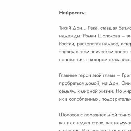
Нейросеть:
Тихий Дон… Река, ставшая безмо
надежды. Роман Шолохова – это 
России, расколотая надвое, ист
эпизод в этом эпическом полотне
положения, в котором оказались
Главные герои этой главы – Гр
пробраться домой, на Дон. Они
семьям, к мирной жизни. Но ми
их в озлобленных, подозрительн
Шолохов с поразительной точно
как их снедает страх, как их му
спасение. В разговорах между с