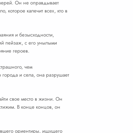
зверей. Он не оправдывает
о, которое калечит всех, кто в
чаяния и безысходности,
ий пейзаж, с его унылыми
ояние героев.
 страшного, чем
о города и села, она разрушает
йти свое место в жизни. Он
стижим. В конце концов, он
ерявшего ориентиры, ищущего