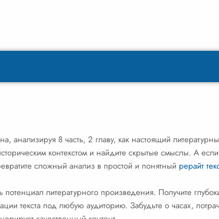
на, анализируя 8 часть, 2 главу, как настоящий литературн
историческим контекстом и найдите скрытые смыслы. А есл
ревратите сложный анализ в простой и понятный
рерайт тек
ь потенциал литературного произведения. Получите глубок
ции текста под любую аудиторию. Забудьте о часах, потра
нерирует качественный контент.