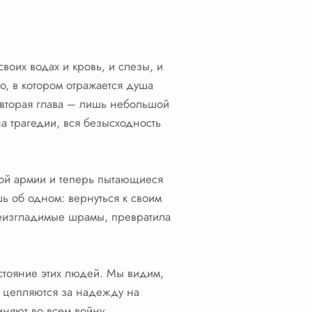
оих водах и кровь, и слезы, и
о, в котором отражается душа
, вторая глава – лишь небольшой
на трагедии, вся безысходность
ной армии и теперь пытающиеся
 об одном: вернуться к своим
неизгладимые шрамы, превратила
стояние этих людей. Мы видим,
но цепляются за надежду на
иняют во всем войну,