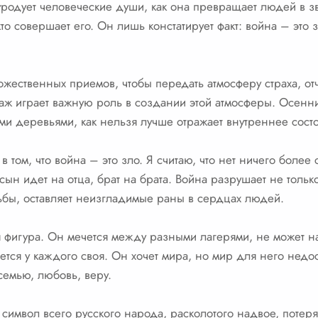
уродует человеческие души, как она превращает людей в 
то совершает его. Он лишь констатирует факт: война – это зл
ожественных приемов, чтобы передать атмосферу страха, от
аж играет важную роль в создании этой атмосферы. Осенн
ми деревьями, как нельзя лучше отражает внутреннее сост
в том, что война – это зло. Я считаю, что нет ничего более
сын идет на отца, брат на брата. Война разрушает не тольк
ьбы, оставляет неизгладимые раны в сердцах людей.
 фигура. Он мечется между разными лагерями, не может на
ется у каждого своя. Он хочет мира, но мир для него недо
семью, любовь, веру.
о символ всего русского народа, расколотого надвое, пот