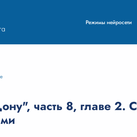
Режимы нейросети
ие
ону", часть 8, главе 2. 
ими