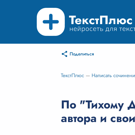
Поделиться
ТекстПлюс
—
Написать сочинен
По "Тихому Д
автора и сво