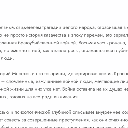
лвным свидетелем трагедии целого народа, отразившая в св
не просто история казачества в эпоху перемен, это зеркал
ерзанная братоубийственной войной. Восьмая часть романа
, но именно в ней, как в капле росы, отражается вся глуби
 люди.
игорий Мелехов и его товарищи, дезертировавшие из Крас
 – сломленные, измученные войной люди, мечтающие лишь
рной жизни для них уже нет. Война оставила на их душах 
ых, готовых на все ради выживания.
стью и психологической глубиной описывает внутреннее со
чает совесть за совершенные преступления, как они отчаян
обой они пытаются найти оправдание своим поступкам, обв