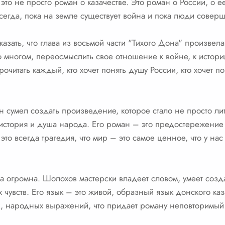
это не просто роман о казачестве. Это роман о России, о е
всегда, пока на земле существует война и пока люди соверш
азать, что глава из восьмой части "Тихого Дона" произвел
о многом, переосмыслить свое отношение к войне, к истории
очитать каждый, кто хочет понять душу России, кто хочет пон
 сумел создать произведение, которое стало не просто ли
 история и душа народа. Его роман – это предостережени
это всегда трагедия, что мир – это самое ценное, что у на
 огромна. Шолохов мастерски владеет словом, умеет созда
чувств. Его язык – это живой, образный язык донского каз
к, народных выражений, что придает роману неповторимый 