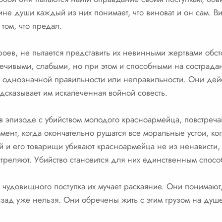
бине души каждый из них понимает, что виноват и он сам. Ви
 том, что предал.
роев, не пытается представить их невинными жертвами обсто
оречивыми, слабыми, но при этом и способными на сострада
т однозначной правильности или неправильности. Они дейст
одсказывает им искалеченная войной совесть.
в эпизоде с убийством молодого красноармейца, повстреча
мент, когда окончательно рушатся все моральные устои, к
й и его товарищи убивают красноармейца не из ненависти, а
сстреляют. Убийство становится для них единственным спосо
чудовищного поступка их мучает раскаяние. Они понимают, 
азад уже нельзя. Они обречены жить с этим грузом на душе,