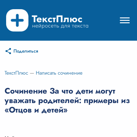
Поделиться
Режимы нейросети
Цены
ТекстПлюс
—
Написать сочинение
Вход
Сочинение За что дети могут
уважать родителей: примеры из
Вход с Telegram
«Отцов и детей»