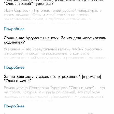
"Отцов и детей" Тургенева?
Иван Сергеевич Тургенев, гений русской литературы, в
своем романе "Отцы и дети" создал не просто
захватывающий сюжет, а глубокое исследование
взаимоотношений между поколениями, их
...
Сочинение Аргументы на тему: За что дети могут уважать
родителей?
Уважение – это краеугольный камень любых здоровых
отношений, и семья не исключение. В контексте
взаимоотношений между детьми и родителями, уважение –
это нечто большее, чем просто
...
За что дети могут уважать своих родителей [в романе]
"Отцы и дети"?
Роман Ивана Сергеевича Тургенева "Отцы и дети" – это
не просто история конфликта поколений, это глубокое
исследование ценностей, убеждений и мировоззрений,
сформировавшихся под вли
...