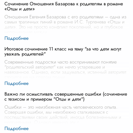
Сочинение Отношения Базарова к родителям в романе
«Отцы и дети»
Отношения Евгения Базарова с его родителями – одна из
самых трагичных линий в романе И.С. Тургенева «Отцы и
дети». Это не просто конфликт поколений, но и глубокое
непонимание между
...
Итоговое сочинение 11 класс на тему "за что дети могут
уважать родителей"
Современные подростки часто воспринимают понятие
"родительский авторитет" как нечто устаревшее и
навязанное. Однако, если задуматься, истинный авторитет
строится не на слепом подчи
...
Важно ли осмысливать совершенные ошибки (сочинение
с тезисом и примером "Отцы и дети")
Ошибки – это неизбежная часть человеческого опыта.
Совершая ошибки, мы неизбежно сталкиваемся с
последствиями своих действий, иногда болезненными и
неприятными. Однако именно эти с
...