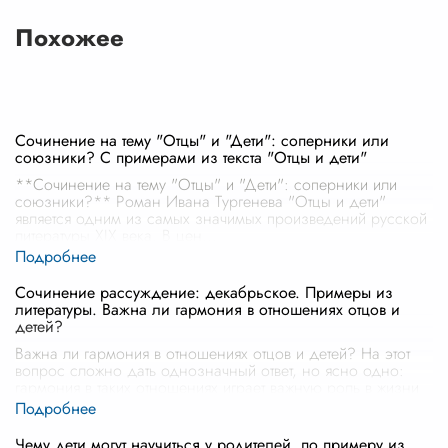
Похожее
Сочинение на тему "Отцы" и "Дети": соперники или
союзники? С примерами из текста "Отцы и дети"
**Сочинение на тему "Отцы" и "Дети": соперники или
союзники?** Роман Ивана Тургенева "Отцы и дети"
является одним из самых значимых произведений русской
литературы XIX века. В цен
...
Сочинение рассуждение: декабрьское. Примеры из
литературы. Важна ли гармония в отношениях отцов и
детей?
Важна ли гармония в отношениях отцов и детей? На этот
вопрос сложно дать однозначный ответ, но ясно одно:
гармония в таких отношениях играет важную роль в жизни
каждого человека, с
...
Чему дети могут научиться у родителей, по примеру из