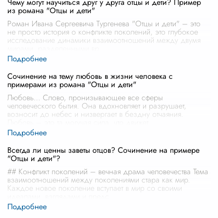
Чему могут научиться друг у друга отцы и дети? Пример
из романа "Отцы и дети"
Роман Ивана Сергеевича Тургенева "Отцы и дети" – это
не просто история о конфликте поколений, это глубокое
исследование динамики взаимоотношений между двумя
мирами, разделенными вр
...
Сочинение на тему любовь в жизни человека с
примерами из романа "Отцы и дети"
Любовь… Слово, пронизывающее все сферы
человеческого бытия. Она вдохновляет и разрушает,
возносит до небес и низвергает в бездну отчаяния.
Любовь – это та могучая сила, что движет
...
Всегда ли ценны заветы отцов? Сочинение на примере
"Отцы и дети"?
## Конфликт поколений – вечная драма человечества Тема
взаимоотношений между поколениями стара как мир.
Каждое новое поколение вступает в мир со своими
идеалами, взглядами и предс
...