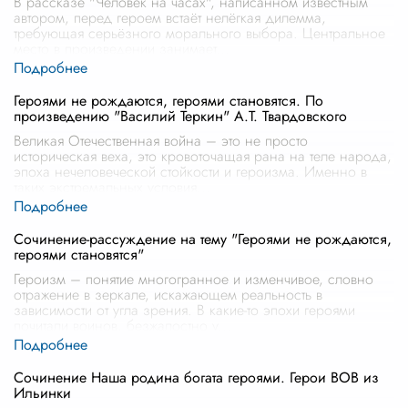
В рассказе "Человек на часах", написанном известным
автором, перед героем встаёт нелёгкая дилемма,
требующая серьёзного морального выбора. Центральное
место в произведении занимает
...
Героями не рождаются, героями становятся. По
произведению "Василий Теркин" А.Т. Твардовского
Великая Отечественная война – это не просто
историческая веха, это кровоточащая рана на теле народа,
эпоха нечеловеческой стойкости и героизма. Именно в
таких экстремальных условия
...
Сочинение-рассуждение на тему "Героями не рождаются,
героями становятся"
Героизм – понятие многогранное и изменчивое, словно
отражение в зеркале, искажающем реальность в
зависимости от угла зрения. В какие-то эпохи героями
почитали воинов, безжалостно у
...
Сочинение Наша родина богата героями. Герои ВОВ из
Ильинки