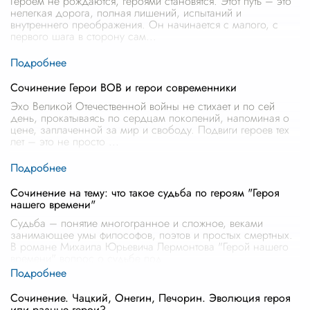
Героем не рождаются, героями становятся. Этот путь – это
нелегкая дорога, полная лишений, испытаний и
внутреннего преображения. Он начинается с малого, с
первого шага в сторону сам
...
Сочинение Герои ВОВ и герои современники
Эхо Великой Отечественной войны не стихает и по сей
день, прокатываясь по сердцам поколений, напоминая о
цене, заплаченной за мир и свободу. Подвиги героев тех
лет – это не просто
...
Сочинение на тему: что такое судьба по героям "Героя
нашего времени"
Судьба – понятие многогранное и сложное, веками
занимающее умы философов, поэтов и простых смертных.
В романе Михаила Юрьевича Лермонтова "Герой нашего
времени" вопрос о судьбе под
...
Сочинение. Чацкий, Онегин, Печорин. Эволюция героя
или разные герои?