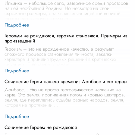
Ильинка – небольшое село, затерянное среди просторов
нашей необъятной Родины. Но несмотря на свои
скромные размеры, она является частицей той великой
страны, что выстояла в годы ст
...
Героями не рождаются, героями становятся. Примеры из
произведений
Героизм – это не врожденное качество, а результат
сложного процесса становления личности, закалки
характера и принятия трудных решений в критических
ситуациях. Литература отражает
...
Сочинение Герои нашего времени: Донбасс и его герои
Донбасс… Это не просто географическое название на
карте. Это земля, пропитанная потом и кровью шахтеров,
земля, где переплелись судьбы разных народов, земля,
которая на протяжении
...
Сочинение Героем не рождаются