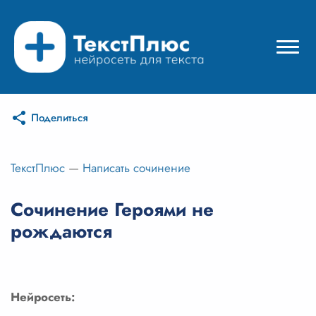
Поделиться
Режимы нейросети
Цены
ТекстПлюс
—
Написать сочинение
Вход
Сочинение Героями не
рождаются
Вход с Telegram
Нейросеть: