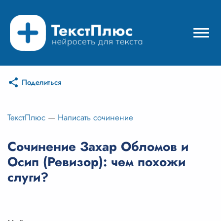
Поделиться
Режимы нейросети
Цены
ТекстПлюс
—
Написать сочинение
Вход
Сочинение Захар Обломов и
Осип (Ревизор): чем похожи
Вход с Telegram
слуги?