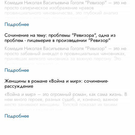
Комедия Николая Васильевича Гоголя "Ревизор" – это не
просто сатирическое изображение нравов
провинциального чиновничества, это глубокий анализ
страха перед властью, пронизывающий
...
Сочинение на тему: проблемы "Ревизора", одна из
проблем - лицемерие в произведении "Ревизор"
Комедия Николая Васильевича Гоголя "Ревизор" – это не
просто забавный анекдот о провинциальных чиновниках,
принявших мелкого чиновника за важную персону. Это
беспощадное зеркало, о
...
Женщины в романе «Война и мир»: сочинение-
рассуждение
«Война и мир» – это огромный роман, как сама жизнь. В
нем много героев, разных судеб, и, конечно, важное
место занимают женщины. Толстой показал их такими
разными, но каждая из них
...