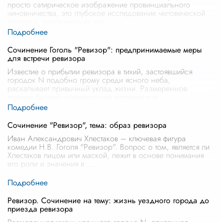
просто сатирическое изображение провинциального
чиновничества, это глубокое исследование человеческой
природы, вскрывающее пот
...
Сочинение Гоголь "Ревизор": предпринимаемые меры
для встречи ревизора
Известие о прибытии ревизора в тихий, застоявшийся
городок N подобно грому среди ясного неба,
раскалывает привычный уклад жизни. Размеренное
течение будней, наполненное мелкими взя
...
Сочинение "Ревизор", тема: образ ревизора
Иван Александрович Хлестаков – ключевая фигура
комедии Н.В. Гоголя "Ревизор". Вопрос о том, является ли
Хлестаков лицом или маской, лежит в основе понимания
его роли и значения в
...
Ревизор. Сочинение на тему: жизнь уездного города до
приезда ревизора