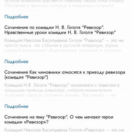
особое внимание уделяется главному герою Илье Ильичу
Обломову и явлению, которое в литературе получило
название "обломовщина". Это
...
Сочинение по комедии Н. В. Гоголя "Ревизор".
Нравственные уроки комедии Н. В. Гоголя "Ревизор"
Комедия Николая Васильевича Гоголя "Ревизор" – это не
просто пьеса, это событие в русской литературе, взрыв,
который всколыхнул общественное сознание и заставил
задуматься о многих
...
Сочинение Как чиновники относятся к приезду ревизора
(комедия "Ревизор")
Комедия Н.В. Гоголя "Ревизор" начинается с известия о
грядущем приезде ревизора, которое моментально
погружает город в состояние паники. Эта паника – не
просто страх перед проверко
...
Сочинение на тему "Ревизор". О чем мечтают герои
комедии «Ревизор»?
Комедия Николая Васильевича Гоголя «Ревизор» – это не