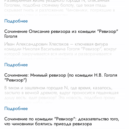
Размеренная жизнь уездного города N, описанная
Гоголем, подобна стоячему болоту, где тихая гладь
скрывает гниль и разложение. Чиновники, погрязшие в
казнокрадстве и взяточничестве,
...
Сочинение Описание ревизора из комедии "Ревизор"
Гоголя
Иван Александрович Хлестаков – ключевая фигура
комедии Николая Васильевича Гоголя "Ревизор", вокруг
которой закручивается вся интрига и разворачивается
беспощадная сатира на провин
...
Сочинение: Мнимый ревизор (по комедии Н.В. Гоголя
"Ревизор")
В тихом и заштатном городке N, где время, казалось,
застыло в вечной дремоте, вдруг проносится леденящая
душу весть: едет ревизор! Эта новость, подобно грому
среди ясного неба, мгн
...
Сочинение по комедии "Ревизор": доказательство того,
что чиновники боялись приезда ревизора