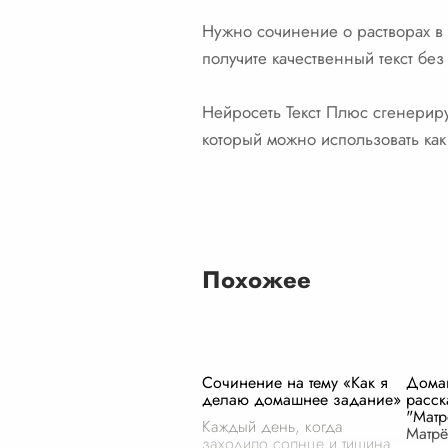
Нужно сочинение о растворах в
получите качественный текст без
Нейросеть Текст Плюс сгенерируе
который можно использовать как 
Похожее
Сочинение на тему «Как я
Дома
делаю домашнее задание»
расс
"Матр
Каждый день, когда
Матрё
заходило солнце и тишина