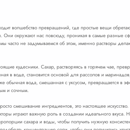
ходит волшебство превращений, где простые вещи обретаю
ы. Они окружают нас повсюду, проникая в самые разные с
 мы часто не задумываемся об этом, именно растворы дела
тоящие кудесники. Сахар, растворяясь в горячем чае, превр
енная в воде, становится основой для рассолов и маринад
же обычная вода, смешанная с уксусом, превращается в эф
ным и сочным.
просто смешивание ингредиентов, это настоящее искусство.
акторы играют важную роль в создании идеального вкуса. 
ропорции сахара и воды, чтобы получить нужную консисте
подобрать концентрацию соли, чтобы они получились хрус