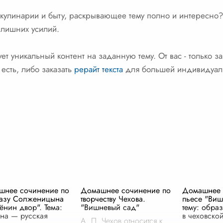
 кулинарии и быту, раскрывающее тему полно и интересно?
 лишних усилий.
т уникальный контент на заданную тему. От вас - только зап
есть, либо заказать
рерайт текста
для большей индивидуал
шнее сочинение по
Домашнее сочинение по
Домашнее 
казу Солженицына
творчеству Чехова.
пьесе "Виш
ёнин двор". Тема:
"Вишневый сад"
тему: обра
на — русская
в чеховско
А. П. Чехов относится к