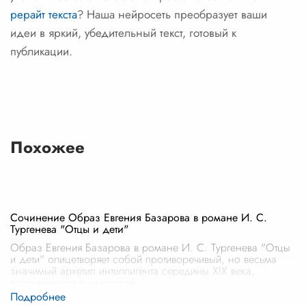
рерайт текста
? Наша нейросеть преобразует ваши
идеи в яркий, убедительный текст, готовый к
публикации.
Похожее
Сочинение Образ Евгения Базарова в романе И. С.
Тургенева "Отцы и дети"
Образ Евгения Базарова в романе И. С. Тургенева "Отцы
и дети" олицетворяет собой противоречивый, но весьма
значимый архетип интеллигента середины XIX века,
погружённого в идеологич
...