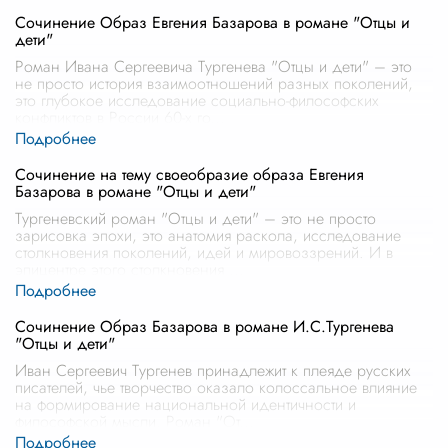
Сочинение Образ Евгения Базарова в романе "Отцы и
дети"
Роман Ивана Сергеевича Тургенева "Отцы и дети" – это
не просто история взаимоотношений разных поколений,
это глубокое исследование социально-философских
конфликтов в России 60-х го
...
Сочинение на тему своеобразие образа Евгения
Базарова в романе "Отцы и дети"
Тургеневский роман "Отцы и дети" – это не просто
зарисовка эпохи, это анатомия раскола, исследование
столкновения поколений, идей и мировоззрений. И в
эпицентре этого столкновения
...
Сочинение Образ Базарова в романе И.С.Тургенева
"Отцы и дети"
Иван Сергеевич Тургенев принадлежит к плеяде русских
писателей, чье творчество оказало колоссальное влияние
на формирование национальной идентичности и
философской мысли. Роман "От
...