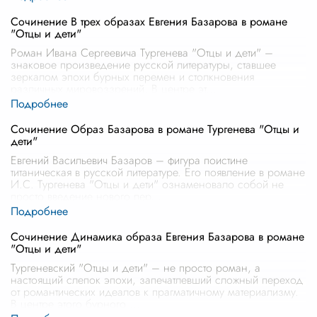
Сочинение В трех образах Евгения Базарова в романе
"Отцы и дети"
Роман Ивана Сергеевича Тургенева "Отцы и дети" –
знаковое произведение русской литературы, ставшее
зеркалом эпохи бурных перемен и столкновения
различных мировоззрений. В центре эт
...
Сочинение Образ Базарова в романе Тургенева "Отцы и
дети"
Евгений Васильевич Базаров – фигура поистине
титаническая в русской литературе. Его появление в романе
И.С. Тургенева "Отцы и дети" ознаменовало собой не
просто введение нового пер
...
Сочинение Динамика образа Евгения Базарова в романе
"Отцы и дети"
Тургеневский "Отцы и дети" – не просто роман, а
настоящий слепок эпохи, запечатлевший сложный переход
от романтических идеалов к прагматичному материализму.
В центре этого бурного
...