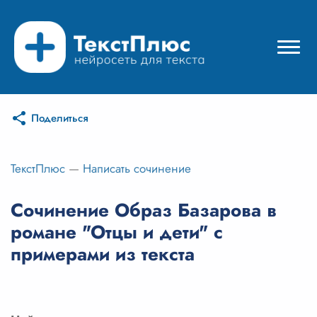
Поделиться
Режимы нейросети
Цены
ТекстПлюс
—
Написать сочинение
Вход
Сочинение Образ Базарова в
романе "Отцы и дети" с
Вход с Telegram
примерами из текста