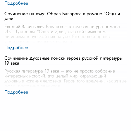
Сочинение на тему: Образ Базарова в романе "Отцы и
дети"
Евгений Васильевич Базаров – ключевая фигура романа
И.С. Тургенева "Отцы и дети", ставший символом
нигилизма в русской литературе. Его протест против
устоявшихся социальных норм, а
...
Сочинение Духовные поиски героев русской литературы
19 века
Русская литература 19 века – это не просто собрание
интересных историй, это целый мир, отражающий
духовные искания человека. Герои того времени, как живые
люди, постоянно задаются
...