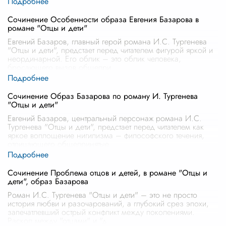
Сочинение Особенности образа Евгения Базарова в
романе "Отцы и дети"
Евгений Базаров, главный герой романа И.С. Тургенева
"Отцы и дети", предстает перед читателем фигурой яркой и
неординарной. Его облик – это облик человека,
бросающего вызов общепри
...
Сочинение Образ Базарова по роману И. Тургенева
"Отцы и дети"
Евгений Базаров, центральный персонаж романа И.С.
Тургенева "Отцы и дети", предстает перед читателем как
яркое воплощение нигилизма – философского течения,
отрицающего общепринятые
...
Сочинение Проблема отцов и детей, в романе "Отцы и
дети", образ Базарова
Роман И.С. Тургенева "Отцы и дети" – это не просто
история любви и разочарований, а глубокий срез эпохи,
запечатлевший острый конфликт между поколениями.
Раскол между "отцами" и "д
...