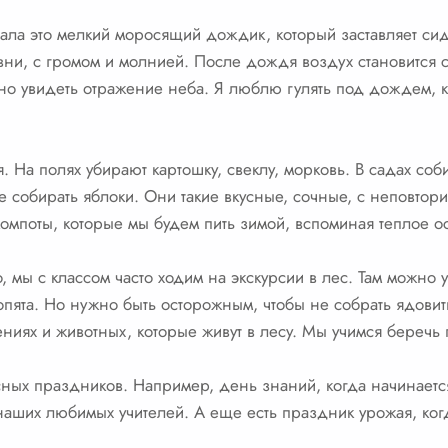
ла это мелкий моросящий дождик, который заставляет сиде
ни, с громом и молнией. После дождя воздух становится с
но увидеть отражение неба. Я люблю гулять под дождем, ко
 На полях убирают картошку, свеклу, морковь. В садах соб
 собирать яблоки. Они такие вкусные, сочные, с неповто
компоты, которые мы будем пить зимой, вспоминая теплое 
, мы с классом часто ходим на экскурсии в лес. Там можно 
пята. Но нужно быть осторожным, чтобы не собрать ядовит
ниях и животных, которые живут в лесу. Мы учимся беречь 
ных праздников. Например, день знаний, когда начинаетс
 наших любимых учителей. А еще есть праздник урожая, ко