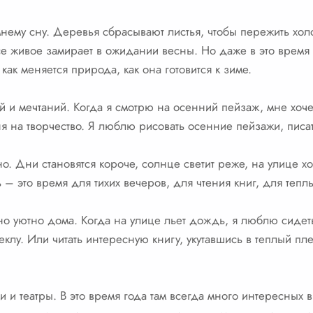
мнему сну. Деревья сбрасывают листья, чтобы пережить хо
Все живое замирает в ожидании весны. Но даже в это время
как меняется природа, как она готовится к зиме.
и мечтаний. Когда я смотрю на осенний пейзаж, мне хочет
я на творчество. Я люблю рисовать осенние пейзажи, писат
но. Дни становятся короче, солнце светит реже, на улице х
ь – это время для тихих вечеров, для чтения книг, для тепл
о уютно дома. Когда на улице льет дождь, я люблю сидеть 
теклу. Или читать интересную книгу, укутавшись в теплый пл
и театры. В это время года там всегда много интересных в