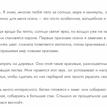
 Я знаю, многие любят лето за солнце, море и каникулы, з
чно для меня осень – это что-то особенное, волшебное и 
 вроде бы тепло, солнце светит ярко, но воздух уже не так
дни становятся короче. Первые признаки осени я замечаю в 
нять цвет: сначала появляется желтизна, потом оранжевые и
аскрашивая мир новыми красками.
мотреть на деревья. Они стоят такие красивые, разноцвет
шая листва. Мне нравится этот звук, он успокаивает и наст
ья, чтобы сделать из них гербарий или просто украсить сво
 много интересного. Белки готовятся к зиме: они собирают
края, собираясь в большие стаи. Слышно их прощальное щеб
мся весной».