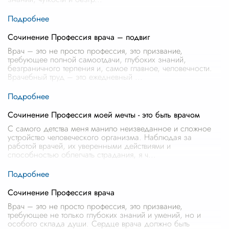
Сочинение Профессия врача – подвиг
Врач – это не просто профессия, это призвание,
требующее полной самоотдачи, глубоких знаний,
безграничного терпения и, самое главное, человечности.
Врачебный труд – это ежедневный
...
Сочинение Профессия моей мечты - это быть врачом
С самого детства меня манило неизведанное и сложное
устройство человеческого организма. Наблюдая за
работой врачей, их уверенными действиями и
способностью облегчать страдания, я ч
...
Сочинение Профессия врача
Врач – это не просто профессия, это призвание,
требующее не только глубоких знаний и умений, но и
особого склада души. Сердце врача должно быть