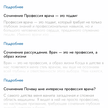
Сочинение Профессия врача — это подвиг
Профессия врача — это подвиг, который требует не только
глубоких знаний и профессиональных навыков, но и
большого человеческого сердца, преданного служению
людям. Именно врачи изо
...
Сочинение рассуждение. Врач — это не профессия, а
образ жизни
Врач — это не профессия, а образ жизни Когда в детстве в
нас появляется мечта стать врачом, мы еще не осознаем
всей глубины и ответственности этого выбора. Нам кажется,
что это пр
...
Сочинение Почему мне интересна профессия врача?
С самого детства меня манила загадочная и сложная
область медицины. Я видел в ней не просто профессию,
но настоящее призвание, требующее сочетания глубоких
знаний, чуткости и безгр
...