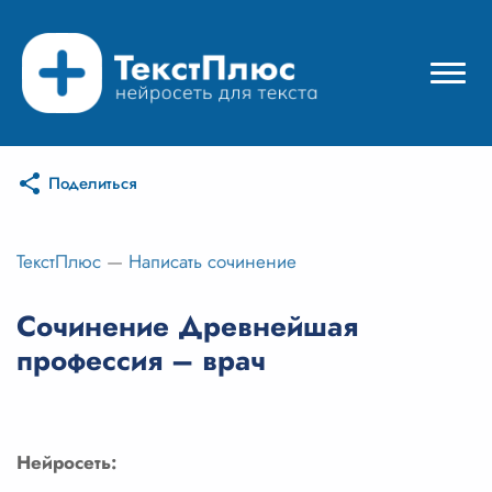
Поделиться
Режимы нейросети
Цены
ТекстПлюс
—
Написать сочинение
Вход
Сочинение Древнейшая
профессия – врач
Вход с Telegram
Нейросеть: