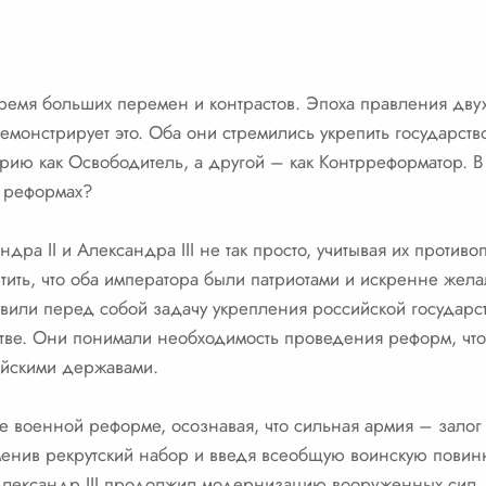
 время больших перемен и контрастов. Эпоха правления дву
демонстрирует это. Оба они стремились укрепить государст
орию как Освободитель, а другой – как Контрреформатор. 
х реформах?
дра II и Александра III не так просто, учитывая их против
тить, что оба императора были патриотами и искренне жела
ставили перед собой задачу укрепления российской государ
стве. Они понимали необходимость проведения реформ, чт
ейскими державами.
 военной реформе, осознавая, что сильная армия – залог
тменив рекрутский набор и введя всеобщую воинскую повин
лександр III продолжил модернизацию вооруженных сил,