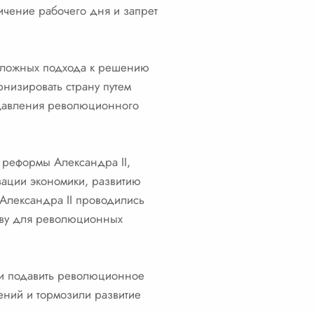
ичение рабочего дня и запрет
положных подхода к решению
рнизировать страну путем
одавления революционного
 реформы Александра II,
зации экономики, развитию
Александра II проводились
очву для революционных
 и подавить революционное
ений и тормозили развитие