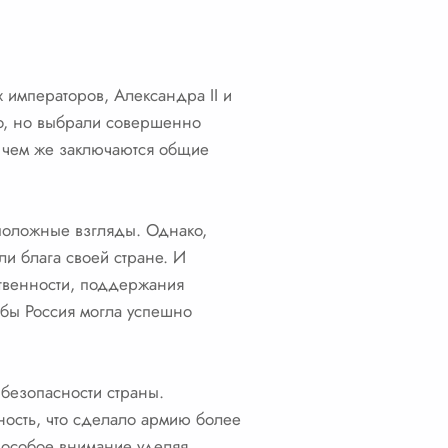
х императоров, Александра II и
во, но выбрали совершенно
В чем же заключаются общие
оположные взгляды. Однако,
ли блага своей стране. И
ственности, поддержания
обы Россия могла успешно
 безопасности страны.
ность, что сделало армию более
 особое внимание уделяя