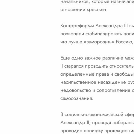
начальников, которые назначал
отношении крестьян.
Контрреформы Александра III вы
позволили стабилизировать поли
что лучше «заморозить» Россию,
Еще одно важное различие межд
II старался проводить относит
определенные права и свободы.
насильственное насаждение рус
недовольство и сопротивление 
самосознания.
В социально-экономической сфе
Александр II, проводя либераль
проводил политику протекциони