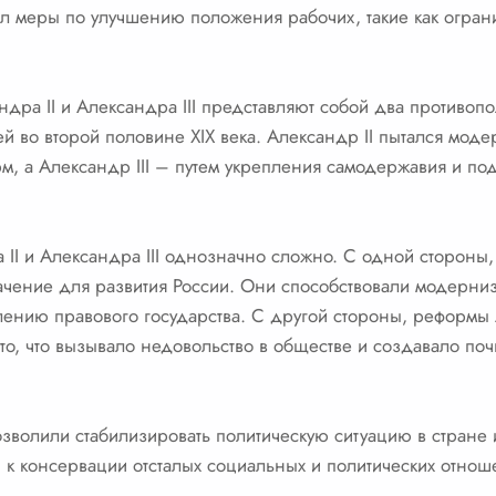
л меры по улучшению положения рабочих, такие как огран
ндра II и Александра III представляют собой два противо
й во второй половине XIX века. Александр II пытался моде
, а Александр III – путем укрепления самодержавия и п
II и Александра III однозначно сложно. С одной стороны,
ачение для развития России. Они способствовали модерни
лению правового государства. С другой стороны, реформы 
то, что вызывало недовольство в обществе и создавало п
озволили стабилизировать политическую ситуацию в стране
 к консервации отсталых социальных и политических отнош