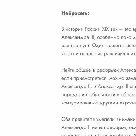
Нейросеть:
В истории России XIX век – это
Александра III, особенно ярко 
разные пути. Один вошел в ист
черты и основные различия в и
Найти общее в реформах Алексан
если присмотреться, можно заме
Александр II, и Александр III 
порядка и стабильности в обще
конкурировать с другими европ
Оба правителя уделяли внимание
Александр II начал реформу, о
современной и боеспособной. А