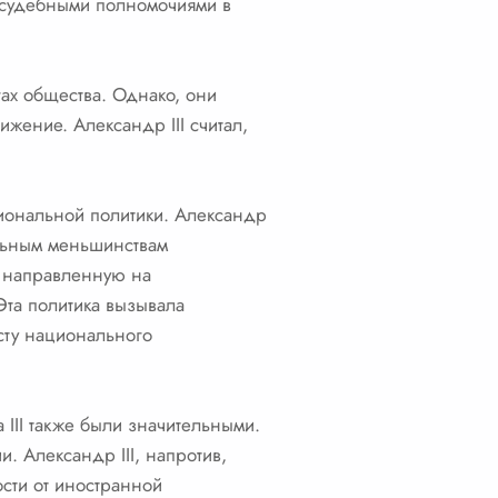
 судебными полномочиями в
ах общества. Однако, они
жение. Александр III считал,
циональной политики. Александр
альным меньшинствам
, направленную на
Эта политика вызывала
сту национального
III также были значительными.
. Александр III, напротив,
сти от иностранной