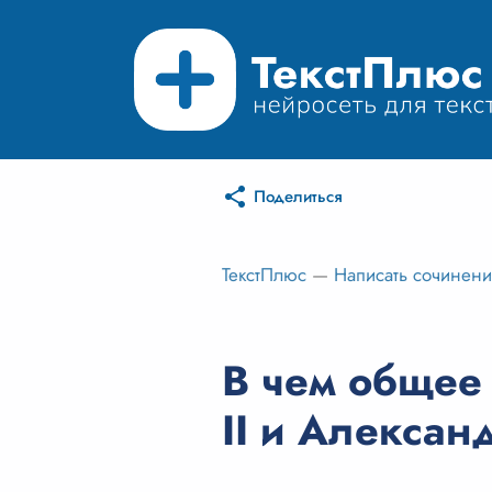
Поделиться
ТекстПлюс
—
Написать сочинен
В чем общее
II и Александ