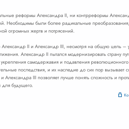
альные реформы Александра II, ни контрреформы Александр
ей. Необходимы были более радикальные преобразования,
ной огромных жертв и потрясений.
о Александр II и Александр III, несмотря на общую цель –
тижения. Александр II пытался модернизировать страну п
ем укрепления самодержавия и подавления революционног
ательные последствия, и их наследие до сих пор вызывает 
и Александра III позволяет лучше понять сложность и про
и для будущего.
Ко