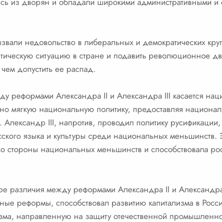
ись из дворян и обладали широкими административными и
звали недовольство в либеральных и демократических круг
тическую ситуацию в стране и подавить революционное дви
 чем допустить ее распад.
у реформами Александра II и Александра III касается на
ельно мягкую национальную политику, предоставляя национ
 Александр III, напротив, проводил политику русификации
ского языка и культуры среди национальных меньшинств. 
со стороны национальных меньшинств и способствовала ро
ре различия между реформами Александра II и Александра 
ные реформы, способствовал развитию капитализма в России
зма, направленную на защиту отечественной промышленно