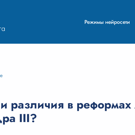
Режимы нейросети
ие
 и различия в реформах
ра III?