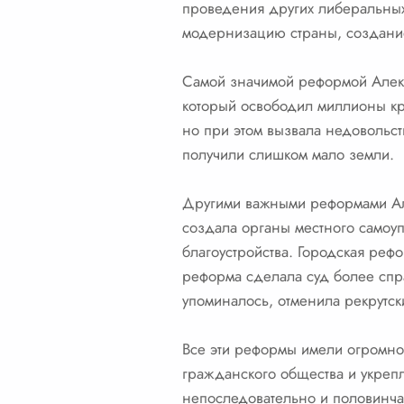
проведения других либеральных
модернизацию страны, создание
Самой значимой реформой Алекса
который освободил миллионы кре
но при этом вызвала недовольст
получили слишком мало земли.
Другими важными реформами Але
создала органы местного самоу
благоустройства. Городская ре
реформа сделала суд более спр
упоминалось, отменила рекрутс
Все эти реформы имели огромно
гражданского общества и укреп
непоследовательно и половинчат