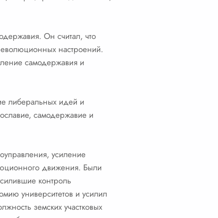
одержавия. Он считал, что
 революционных настроений.
епление самодержавия и
ние либеральных идей и
вославие, самодержавие и
моуправления, усиление
люционного движения. Были
усилившие контроль
омию университетов и усилил
лжность земских участковых