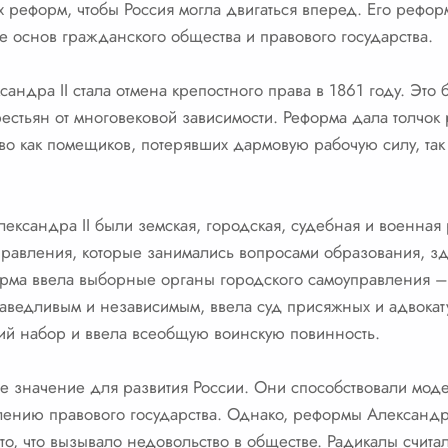
 реформ, чтобы Россия могла двигаться вперед. Его рефо
 основ гражданского общества и правового государства.
ндра II стала отмена крепостного права в 1861 году. Это
стьян от многовековой зависимости. Реформа дала толчок 
во как помещиков, потерявших дармовую рабочую силу, так и
ксандра II были земская, городская, судебная и военная
правления, которые занимались вопросами образования, з
форма ввела выборные органы городского самоуправления 
аведливым и независимым, ввела суд присяжных и адвокату
кий набор и ввела всеобщую воинскую повинность.
е значение для развития России. Они способствовали мод
лению правового государства. Однако, реформы Александр
о, что вызывало недовольство в обществе. Радикалы считал