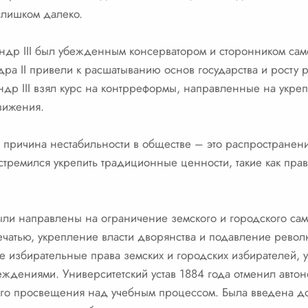
слишком далеко.
сандр III был убежденным консерватором и сторонником сам
а II привели к расшатыванию основ государства и росту
андр III взял курс на контрреформы, направленные на укр
вижения.
ная причина нестабильности в обществе – это распростране
стремился укрепить традиционные ценности, такие как пра
ыли направлены на ограничение земского и городского са
ечатью, укрепление власти дворянства и подавление рево
е избирательные права земских и городских избирателей, 
ждениями. Университетский устав 1884 года отменил автон
го просвещения над учебным процессом. Была введена до