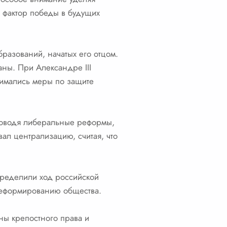
 фактор победы в будущих
бразований, начатых его отцом.
ны. При Александре III
нимались меры по защите
проводя либеральные реформы,
вал централизацию, считая, что
пределили ход российской
 реформированию общества.
ны крепостного права и