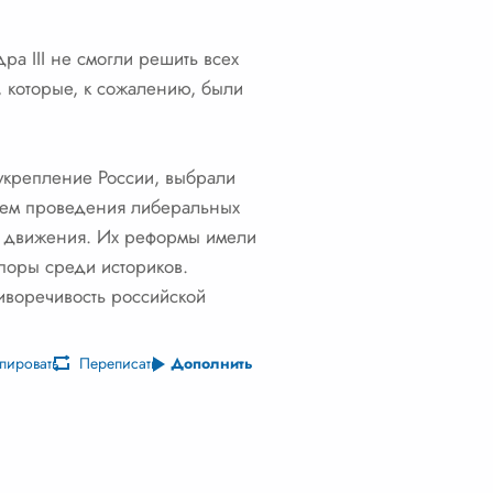
а III не смогли решить всех
 которые, к сожалению, были
 укрепление России, выбрали
утем проведения либеральных
о движения. Их реформы имели
споры среди историков.
тиворечивость российской
пировать
Переписать
Дополнить