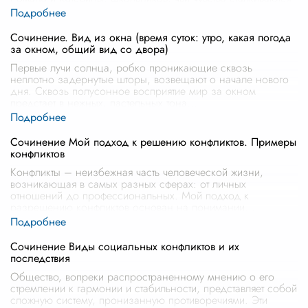
с непониманием и со
...
Сочинение. Вид из окна (время суток: утро, какая погода
за окном, общий вид со двора)
Первые лучи солнца, робко проникающие сквозь
неплотно задернутые шторы, возвещают о начале нового
дня. Сквозь полусонное восприятие мир за окном
предстает в нежных, пастельных тона
...
Сочинение Мой подход к решению конфликтов. Примеры
конфликтов
Конфликты – неизбежная часть человеческой жизни,
возникающая в самых разных сферах: от личных
отношений до профессиональных. Мой подход к
разрешению конфликтов основан на понимании
...
Сочинение Виды социальных конфликтов и их
последствия
Общество, вопреки распространенному мнению о его
стремлении к гармонии и стабильности, представляет собой
сложную систему, пронизанную противоречиями. Эти