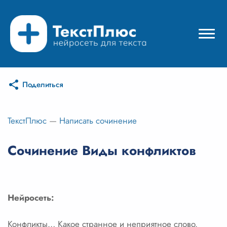
Поделиться
Режимы нейросети
Цены
ТекстПлюс
—
Написать сочинение
Вход
Сочинение Виды конфликтов
Вход с Telegram
Нейросеть:
Конфликты… Какое странное и неприятное слово.