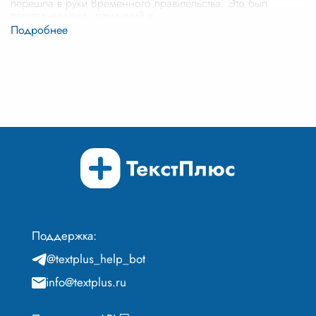
перешла в руки Временного правительства. Это был
период надежд, ожиданий и,
...
Поддержка:
@textplus_help_bot
info@textplus.ru