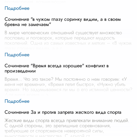
противоречия, возникающие
...
Сочинение "в чужом глазу соринку видим, а в своем
бревна не замечаем"
В мире человеческих отношений существует множество
пословиц и поговорок, которые передают мудрость
поколений. Одна из самых известных и метких – «В чужом
глазу соринку видим, а в с
...
Сочинение "Время всегда хорошее" конфликт в
произведении
Время… Что это такое? Мы постоянно о нем говорим: «У
меня нет времени», «Время летит быстро», «Нужно убить
время». Но задумываемся ли мы о его истинной ценности?
Для меня время – э
...
Сочинение За и против запрета жесткого вида спорта
Жесткие виды спорта всегда привлекали внимание людей.
С одной стороны, это зрелищные соревнования,
требующие от спортсменов невероятной силы,
выносливости и мастерства. С другой ст
...