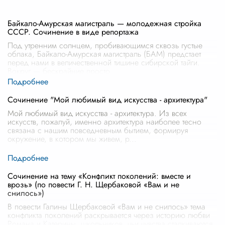
Байкало-Амурская магистраль — молодежная стройка
СССР. Сочинение в виде репортажа
Под утренним солнцем, пробивающимся сквозь густые
облака, Байкало-Амурская магистраль (БАМ) предстает
перед нами в величественной тишине сибирской тайги.
Вокруг — бескрайние просто
...
Сочинение "Мой любимый вид искусства - архитектура"
Мой любимый вид искусства - архитектура. Из всех
искусств, пожалуй, именно архитектура наиболее тесно
связана с нашим повседневным бытием, формируя
окружение, в котором мы живем, р
...
Сочинение на тему «Конфликт поколений: вместе и
врозь» (по повести Г. Н. Щербаковой «Вам и не
снилось»)
В повести Галины Щербаковой «Вам и не снилось» тема
конфликта поколений раскрывается через историю любви
Романа и Катерины, школьников, чьи чувства сталкиваются