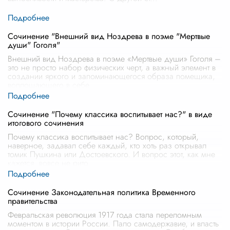
Сочинение "Внешний вид Ноздрева в поэме "Мертвые
души" Гоголя"
Внешний вид Ноздрева в поэме «Мертвые души» Гоголя –
это не просто набор физических черт, а важный элемент в
создании яркого и запоминающегося образа помещика,
воплощающего в себе
...
Сочинение "Почему классика воспитывает нас?" в виде
итогового сочинения
Почему классика воспитывает нас? Вопрос, который,
наверное, задавал себе каждый, кто хоть раз открывал
томик Пушкина или Достоевского. И вопрос этот, как мне
кажется, вовсе не рито
...
Сочинение Законодательная политика Временного
правительства
Февральская революция 1917 года стала переломным
моментом в истории России. Пало самодержавие, и власть