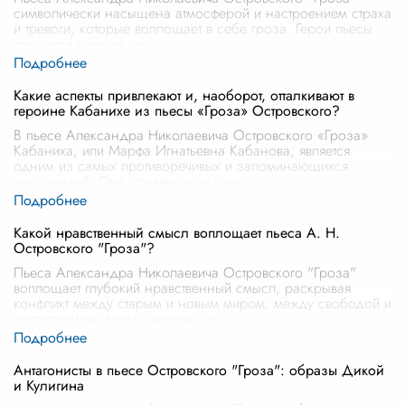
символически насыщена атмосферой и настроением страха
и тревоги, которые воплощает в себе гроза. Герои пьесы
относятся к грозе неод
...
Какие аспекты привлекают и, наоборот, отталкивают в
героине Кабанихе из пьесы «Гроза» Островского?
В пьесе Александра Николаевича Островского «Гроза»
Кабаниха, или Марфа Игнатьевна Кабанова, является
одним из самых противоречивых и запоминающихся
персонажей. Она привлекает и одн
...
Какой нравственный смысл воплощает пьеса А. Н.
Островского "Гроза"?
Пьеса Александра Николаевича Островского "Гроза"
воплощает глубокий нравственный смысл, раскрывая
конфликт между старым и новым миром, между свободой и
деспотизмом, между жизнью по
...
Антагонисты в пьесе Островского "Гроза": образы Дикой
и Кулигина