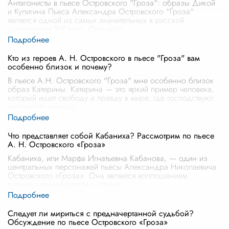
Антагонисты в пьесе Островского "Гроза": образы Дикой
и Кулигина Пьеса Александра Островского "Гроза"
является одной из самых значительных в русской
драматургии XIX века. Она иссл
...
Кто из героев А. Н. Островского в пьесе "Гроза" вам
особенно близок и почему?
В пьесе А.Н. Островского "Гроза" мне особенно близок
образ Катерины. Катерина — это яркий пример человека,
который ищет свободу и правду в мире, где господствуют
жестокость и предр
...
Что представляет собой Кабаниха? Рассмотрим по пьесе
А. Н. Островского «Гроза»
Кабаниха, или Марфа Игнатьевна Кабанова, — один из
центральных персонажей пьесы Александра Николаевича
Островского «Гроза». Она является воплощением
патриархальной власти и строгос
...
Следует ли мириться с предначертанной судьбой?
Обсуждение по пьесе Островского «Гроза»