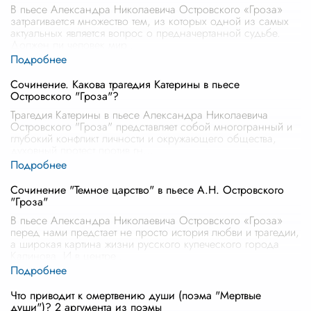
В пьесе Александра Николаевича Островского «Гроза»
затрагивается множество тем, из которых одной из самых
актуальных является вопрос о предначертанной судьбе.
Должен ли человек мир
...
Сочинение. Какова трагедия Катерины в пьесе
Островского "Гроза"?
Трагедия Катерины в пьесе Александра Николаевича
Островского "Гроза" представляет собой многогранный и
глубокий конфликт личности и окружающего общества,
духовный протест против гн
...
Сочинение "Темное царство" в пьесе А.Н. Островского
"Гроза"
В пьесе Александра Николаевича Островского «Гроза»
перед нами предстает не просто история любви и трагедии,
а широкая картина жизни русского купеческого города
Калинова. И в центре
...
Что приводит к омертвению души (поэма "Мертвые
души")? 2 аргумента из поэмы