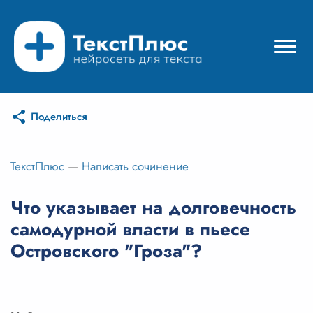
Поделиться
Режимы нейросети
Цены
ТекстПлюс
—
Написать сочинение
Вход
Что указывает на долговечность
самодурной власти в пьесе
Вход с Telegram
Островского "Гроза"?