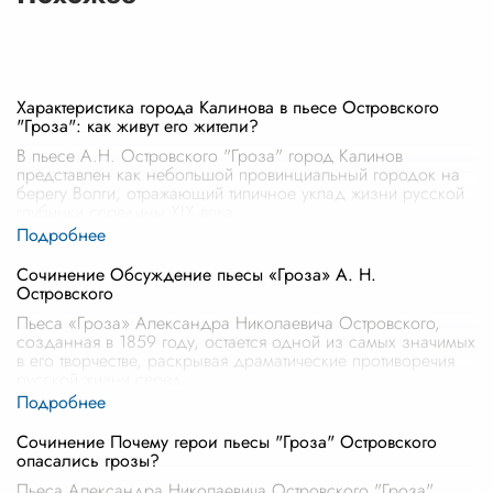
Характеристика города Калинова в пьесе Островского
"Гроза": как живут его жители?
В пьесе А.Н. Островского "Гроза" город Калинов
представлен как небольшой провинциальный городок на
берегу Волги, отражающий типичное уклад жизни русской
глубинки середины XIX века.
...
Сочинение Обсуждение пьесы «Гроза» А. Н.
Островского
Пьеса «Гроза» Александра Николаевича Островского,
созданная в 1859 году, остается одной из самых значимых
в его творчестве, раскрывая драматические противоречия
русской жизни серед
...
Сочинение Почему герои пьесы "Гроза" Островского
опасались грозы?
Пьеса Александра Николаевича Островского "Гроза"